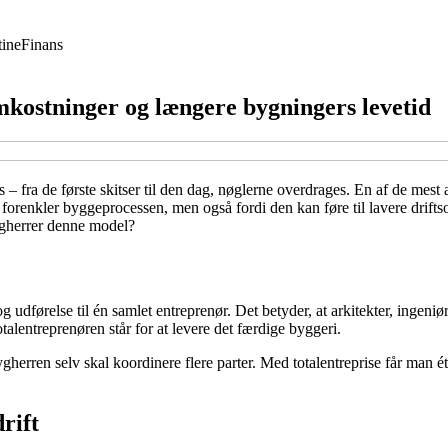
ine
Finans
omkostninger og længere bygningers levetid
 – fra de første skitser til den dag, nøglerne overdrages. En af de mest
en forenkler byggeprocessen, men også fordi den kan føre til lavere dri
bygherrer denne model?
og udførelse til én samlet entreprenør. Det betyder, at arkitekter, inge
lentreprenøren står for at levere det færdige byggeri.
gherren selv skal koordinere flere parter. Med totalentreprise får man é
rift