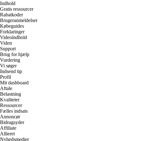
Indhold
Gratis ressourcer
Rabatkoder
Brugeranmeldelser
Købeguides
Forklaringer
Videoindhold
Viden
Support
Brug for hjælp
Vurdering
Vi søger
Indsend tip
Profil
Mit dashboard
Aftale
Belastning
Kvaliteter
Ressourcer
Fælles indsats
Annoncør
Bidragsyder
Affiliate
Allieret
Nyhedsmedier