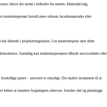
ssen, bliver der tænkt i helheder fra starten. Materialevalg,
 totalentreprenør foreslå mere robuste facadematerialer eller
d allerede i projekteringsfasen. I en totalentreprise sker dette
lsesbehov. Samtidig kan totalentreprenøren tilbyde serviceaftaler eller
orskellige parter – ansvaret er entydigt. Det skaber incitament til at
t lettere at simulere bygningens ydeevne, forudse slid og planlægge