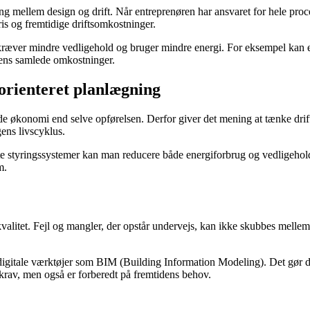
ling mellem design og drift. Når entreprenøren har ansvaret for hele proce
ris og fremtidige driftsomkostninger.
 kræver mindre vedligehold og bruger mindre energi. For eksempel kan en
ngens samlede omkostninger.
orienteret planlægning
 økonomi end selve opførelsen. Derfor giver det mening at tænke drift in
gens livscyklus.
te styringssystemer kan man reducere både energiforbrug og vedligeholde
m.
valitet. Fejl og mangler, der opstår undervejs, kan ikke skubbes mellem f
igitale værktøjer som BIM (Building Information Modeling). Det gør de
s krav, men også er forberedt på fremtidens behov.