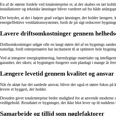
En af de største fordele ved totalentreprise er, at der skabes en tæt kob
installationer og tekniske løsninger bliver vurderet ud fra både anlægsp
Det betyder, at der i højere grad vælges løsninger, der holder længere,
energieffektive ventilationssystemer, fordi de på sigt reducerer bygni
Lavere driftsomkostninger gennem helheds
Driftsomkostninger udgør ofte en langt større del af en bygnings samlede
naturligt, fordi entreprenøren har incitament til at optimere hele bygnin
Ved at integrere energioptimering, bæredygtige materialer og intelligen
garantier, der sikrer, at bygningen fungerer som planlagt i mange år fre
Længere levetid gennem kvalitet og ansvar
Når én aktør har det samlede ansvar, bliver der også et større fokus på k
levere et byggeri, der holder.
Desuden giver totalentreprise bedre mulighed for at anvende moderne d
vedligehold. Resultatet er bygninger, der ikke blot lever op til nutiden
Samarbejde og tillid som nøglefaktorer