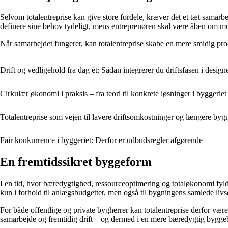
Selvom totalentreprise kan give store fordele, kræver det et tæt samarb
definere sine behov tydeligt, mens entreprenøren skal være åben om 
Når samarbejdet fungerer, kan totalentreprise skabe en mere smidig proc
Drift og vedligehold fra dag ét: Sådan integrerer du driftsfasen i design
Cirkulær økonomi i praksis – fra teori til konkrete løsninger i byggeriet
Totalentreprise som vejen til lavere driftsomkostninger og længere bygn
Fair konkurrence i byggeriet: Derfor er udbudsregler afgørende
En fremtidssikret byggeform
I en tid, hvor bæredygtighed, ressourceoptimering og totaløkonomi fylde
kun i forhold til anlægsbudgettet, men også til bygningens samlede livs
For både offentlige og private bygherrer kan totalentreprise derfor være v
samarbejde og fremtidig drift – og dermed i en mere bæredygtig bygge