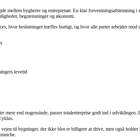
ejde mellem bygherre og entreprenør. En klar forventningsafstemning i st
muligheder, begrænsninger og økonomi.
es, hvor beslutninger træffes hurtigt, og hvor alle parter arbejder mod
et
ingers levetid
r mere end nogensinde, passer totalentreprise godt ind i udviklingen. D
cyklus.
ejen til bygninger, der ikke blot er billigere at drive, men også holder læ
branche.