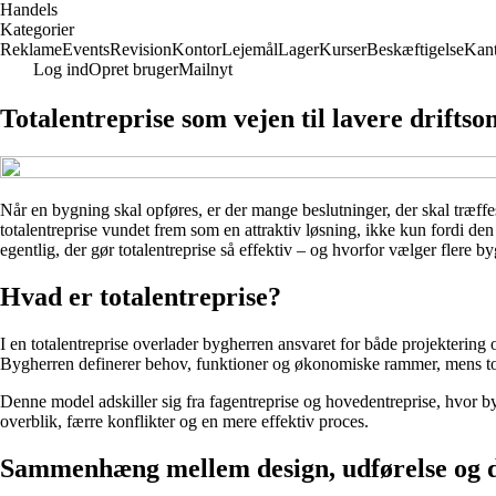
Handels
Kategorier
Reklame
Events
Revision
Kontor
Lejemål
Lager
Kurser
Beskæftigelse
Kant
Log ind
Opret bruger
Mailnyt
Totalentreprise som vejen til lavere drifts
Når en bygning skal opføres, er der mange beslutninger, der skal træffes
totalentreprise vundet frem som en attraktiv løsning, ikke kun fordi d
egentlig, der gør totalentreprise så effektiv – og hvorfor vælger flere 
Hvad er totalentreprise?
I en totalentreprise overlader bygherren ansvaret for både projektering 
Bygherren definerer behov, funktioner og økonomiske rammer, mens tota
Denne model adskiller sig fra fagentreprise og hovedentreprise, hvor by
overblik, færre konflikter og en mere effektiv proces.
Sammenhæng mellem design, udførelse og d