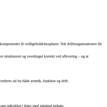
komponenter til vedligeholdelsesplaner. Når driftsorganisationen får
ver struktureret og overdraget korrekt ved aflevering – og at
urderes ud fra både æstetik, funktion og drift.
re udtrykket i årtier med minimal indsats.