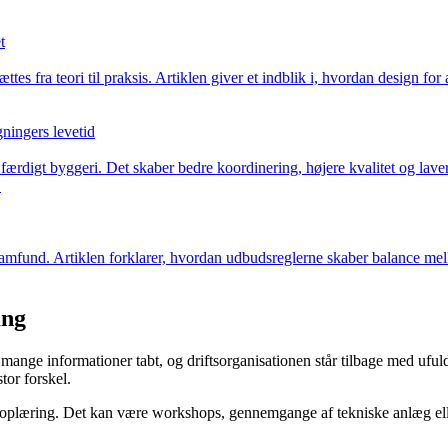
t
es fra teori til praksis. Artiklen giver et indblik i, hvordan design fo
gningers levetid
l færdigt byggeri. Det skaber bedre koordinering, højere kvalitet og lav
.
mfund. Artiklen forklarer, hvordan udbudsreglerne skaber balance mellem
ang
år mange informationer tabt, og driftsorganisationen står tilbage med uf
tor forskel.
plæring. Det kan være workshops, gennemgange af tekniske anlæg eller e