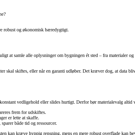
rne?
ere robust og økonomisk bæredygtigt.
gt at samle alle oplysninger om bygningen ét sted – fra materialer og 
r skal skiftes, eller når en garanti udløber. Det kræver dog, at data bli
onstant vedligehold eller slides hurtigt. Derfor bør materialevalg altid v
reres frem for udskiftes.
er er lette at skaffe.
sparer både tid og ressourcer.
sten kan kræve hyppig rensning, mens en mere robust overflade kan beva