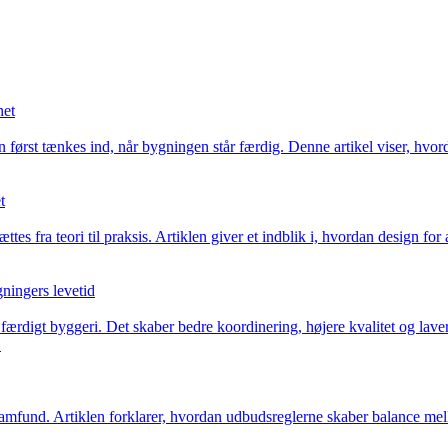
net
n først tænkes ind, når bygningen står færdig. Denne artikel viser, hvor
t
es fra teori til praksis. Artiklen giver et indblik i, hvordan design fo
gningers levetid
l færdigt byggeri. Det skaber bedre koordinering, højere kvalitet og lav
.
mfund. Artiklen forklarer, hvordan udbudsreglerne skaber balance mellem