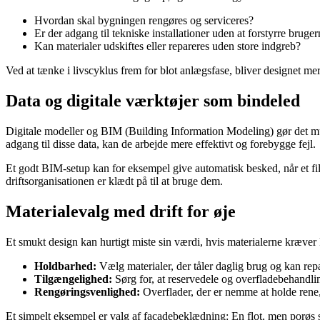
Hvordan skal bygningen rengøres og serviceres?
Er der adgang til tekniske installationer uden at forstyrre bruge
Kan materialer udskiftes eller repareres uden store indgreb?
Ved at tænke i livscyklus frem for blot anlægsfase, bliver designet m
Data og digitale værktøjer som bindeled
Digitale modeller og BIM (Building Information Modeling) gør det muli
adgang til disse data, kan de arbejde mere effektivt og forebygge fejl.
Et godt BIM-setup kan for eksempel give automatisk besked, når et filte
driftsorganisationen er klædt på til at bruge dem.
Materialevalg med drift for øje
Et smukt design kan hurtigt miste sin værdi, hvis materialerne kræver k
Holdbarhed:
Vælg materialer, der tåler daglig brug og kan repa
Tilgængelighed:
Sørg for, at reservedele og overfladebehandling
Rengøringsvenlighed:
Overflader, der er nemme at holde rene, 
Et simpelt eksempel er valg af facadebeklædning: En flot, men porøs 