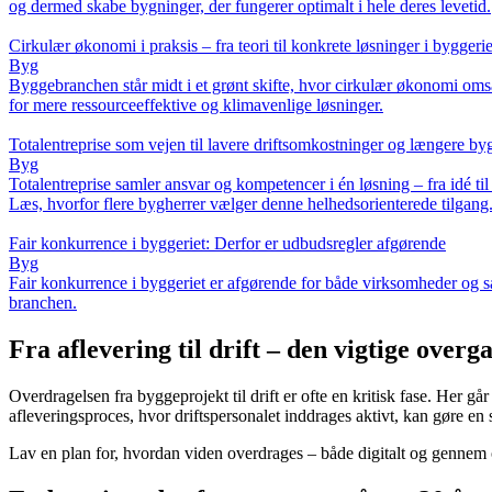
og dermed skabe bygninger, der fungerer optimalt i hele deres levetid.
Cirkulær økonomi i praksis – fra teori til konkrete løsninger i byggerie
Byg
Byggebranchen står midt i et grønt skifte, hvor cirkulær økonomi omsætt
for mere ressourceeffektive og klimavenlige løsninger.
Totalentreprise som vejen til lavere driftsomkostninger og længere by
Byg
Totalentreprise samler ansvar og kompetencer i én løsning – fra idé ti
Læs, hvorfor flere bygherrer vælger denne helhedsorienterede tilgang
Fair konkurrence i byggeriet: Derfor er udbudsregler afgørende
Byg
Fair konkurrence i byggeriet er afgørende for både virksomheder og sa
branchen.
Fra aflevering til drift – den vigtige overg
Overdragelsen fra byggeprojekt til drift er ofte en kritisk fase. Her g
afleveringsproces, hvor driftspersonalet inddrages aktivt, kan gøre en s
Lav en plan for, hvordan viden overdrages – både digitalt og gennem o