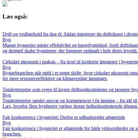
Læs også:
Drift og vedligehold fra dag ét: Sådan integrerer du driftsfasen i desig
Byg
Mange byggerier mister effektivitet og bæredygtighed, fordi driftsfase
og dermed skabe bygninger, der fungerer optimalt i hele deres levetid.
Cirkulær økonomi i praksis – fra teori til konkrete løsninger i byggerie
Byg
Byggebranchen står midt i et grønt skifte, hvor cirkulær økonomi omsætt
for mere ressourceeffektive og klimavenlige løsninger.
Totalentreprise som vejen til lavere driftsomkostninger og længere by
Byg
Totalentreprise samler ansvar og kompetencer i én løsning – fra idé ti
Læs, hvorfor flere bygherrer vælger denne helhedsorienterede tilgang
Fair konkurrence i byggeriet: Derfor er udbudsregler afgørende
Byg
Fair konkurrence i byggeriet er afgørende for både virksomheder og sa
branchen.