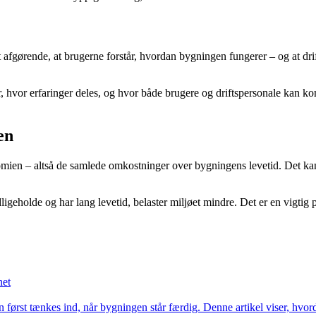
det afgørende, at brugerne forstår, hvordan bygningen fungerer – og at d
 hvor erfaringer deles, og hvor både brugere og driftspersonale kan kom
en
onomien – altså de samlede omkostninger over bygningens levetid. Det kan v
igeholde og har lang levetid, belaster miljøet mindre. Det er en vigtig p
net
n først tænkes ind, når bygningen står færdig. Denne artikel viser, hvor