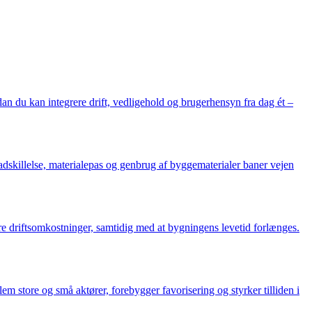
dan du kan integrere drift, vedligehold og brugerhensyn fra dag ét –
r adskillelse, materialepas og genbrug af byggematerialer baner vejen
ere driftsomkostninger, samtidig med at bygningens levetid forlænges.
 store og små aktører, forebygger favorisering og styrker tilliden i