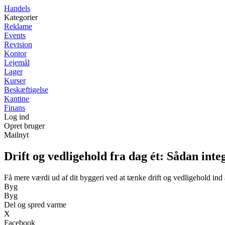
Handels
Kategorier
Reklame
Events
Revision
Kontor
Lejemål
Lager
Kurser
Beskæftigelse
Kantine
Finans
Log ind
Opret bruger
Mailnyt
Drift og vedligehold fra dag ét: Sådan integ
Få mere værdi ud af dit byggeri ved at tænke drift og vedligehold ind 
Byg
Byg
Del og spred varme
X
Facebook