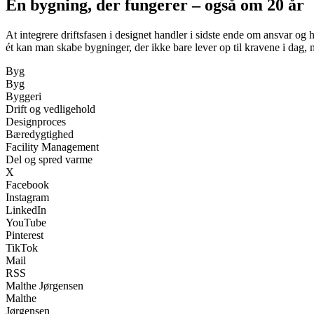
En bygning, der fungerer – også om 20 år
At integrere driftsfasen i designet handler i sidste ende om ansvar o
ét kan man skabe bygninger, der ikke bare lever op til kravene i dag,
Byg
Byg
Byggeri
Drift og vedligehold
Designproces
Bæredygtighed
Facility Management
Del og spred varme
X
Facebook
Instagram
LinkedIn
YouTube
Pinterest
TikTok
Mail
RSS
Malthe Jørgensen
Malthe
Jørgensen