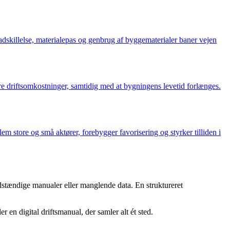
r adskillelse, materialepas og genbrug af byggematerialer baner vejen
ere driftsomkostninger, samtidig med at bygningens levetid forlænges.
 store og små aktører, forebygger favorisering og styrker tilliden i
uldstændige manualer eller manglende data. En struktureret
n digital driftsmanual, der samler alt ét sted.