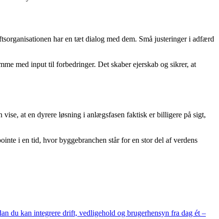
riftsorganisationen har en tæt dialog med dem. Små justeringer i adfærd
me med input til forbedringer. Det skaber ejerskab og sikrer, at
ise, at en dyrere løsning i anlægsfasen faktisk er billigere på sigt,
ointe i en tid, hvor byggebranchen står for en stor del af verdens
dan du kan integrere drift, vedligehold og brugerhensyn fra dag ét –