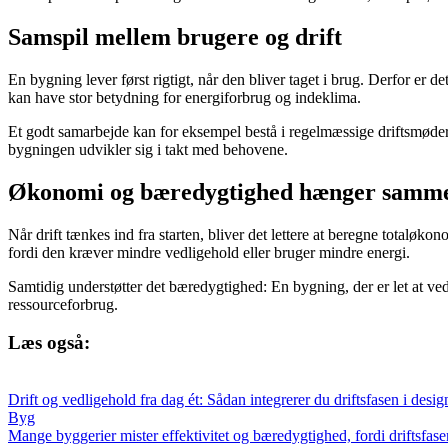
Samspil mellem brugere og drift
En bygning lever først rigtigt, når den bliver taget i brug. Derfor er 
kan have stor betydning for energiforbrug og indeklima.
Et godt samarbejde kan for eksempel bestå i regelmæssige driftsmøder,
bygningen udvikler sig i takt med behovene.
Økonomi og bæredygtighed hænger samm
Når drift tænkes ind fra starten, bliver det lettere at beregne totaløk
fordi den kræver mindre vedligehold eller bruger mindre energi.
Samtidig understøtter det bæredygtighed: En bygning, der er let at vedl
ressourceforbrug.
Læs også:
Drift og vedligehold fra dag ét: Sådan integrerer du driftsfasen i desig
Byg
Mange byggerier mister effektivitet og bæredygtighed, fordi driftsfase