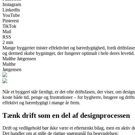
Instagram
LinkedIn
YouTube
Pinterest
TikTok
Mail
RSS
2 min
Mange byggerier mister effektivitet og bæredygtighed, fordi driftsfase
og dermed skabe bygninger, der fungerer optimalt i hele deres levetid.
Malthe Jørgensen
Malthe
Jørgensen
Når et byggeri står færdigt, er det ofte driftsfasen, der viser, om desig
koste både tid, penge og frustrationer – for bygherre, brugere og drift
effektivt og bæredygtigt i mange år frem.
Tænk drift som en del af designprocessen
Drift og vedligehold bør ikke være et eftertænkt bilag, men en aktiv de
Det handler om at stille de rigtige spørgsmål fra begyndelsen: