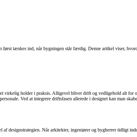
n først tænkes ind, når bygningen står færdig. Denne artikel viser, hvor
net virkelig holder i praksis. Alligevel bliver drift og vedligehold alt f
spersonale. Ved at integrere driftsfasen allerede i designet kan man ska
l af designstrategien. Når arkitekter, ingeniører og bygherrer tidligt i