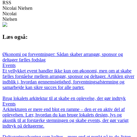
RSS
Nicolai Nielsen
Nicolai
Nielsen
Læs også:
Økonomi og forventninger: Sådan skaber arrangør, sponsor og
deltager fælles fodslag
Events
Et vellykket event handler ikke kun om økonomi, men om at skabe
fælles forståelse mellem arrangør, sponsor og deltager. Artiklen giver
indblik i, hvordan gennemsigtighed, forventningsafstemning og
samarbejde kan sikre succes for alle parter.
Brug lokalets arkitektur til at skabe en oplevelse, der gør indtryk
Events
Arkitekturen er mere end blot en ramme – den er en aktiv del af
oplevelsen. Lær, hvordan du kan bruge lokalets design, lys og
akustik til at forstærke stemningen og skabe events, der gør varigt
indtryk på deltagerne.
Deltagerinvolvering som kultur – mere end et punkt på to-do-listen