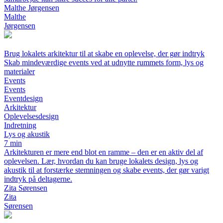
Malthe Jørgensen
Malthe
Jørgensen
Brug lokalets arkitektur til at skabe en oplevelse, der gør indtryk
Skab mindeværdige events ved at udnytte rummets form, lys og
materialer
Events
Events
Eventdesign
Arkitektur
Oplevelsesdesign
Indretning
Lys og akustik
7 min
Arkitekturen er mere end blot en ramme – den er en aktiv del af
oplevelsen. Lær, hvordan du kan bruge lokalets design, lys og
akustik til at forstærke stemningen og skabe events, der gør varigt
indtryk på deltagerne.
Zita Sørensen
Zita
Sørensen