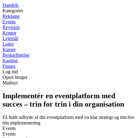
Handels
Kategorier
Reklame
Events
Revision
Kontor
Lejemål
Lager
Kurser
Beskæftigelse
Kantine
Finans
Log ind
Opret bruger
Mailnyt
Implementér en eventplatform med
succes – trin for trin i din organisation
Få fuldt udbytte af din eventplatform med en klar strategi og trin-for-
trin implementering
Events
Events