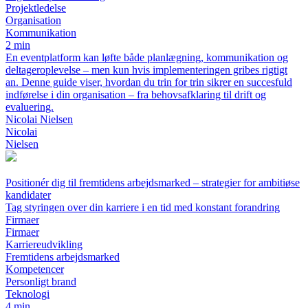
Projektledelse
Organisation
Kommunikation
2 min
En eventplatform kan løfte både planlægning, kommunikation og
deltageroplevelse – men kun hvis implementeringen gribes rigtigt
an. Denne guide viser, hvordan du trin for trin sikrer en succesfuld
indførelse i din organisation – fra behovsafklaring til drift og
evaluering.
Nicolai Nielsen
Nicolai
Nielsen
Positionér dig til fremtidens arbejdsmarked – strategier for ambitiøse
kandidater
Tag styringen over din karriere i en tid med konstant forandring
Firmaer
Firmaer
Karriereudvikling
Fremtidens arbejdsmarked
Kompetencer
Personligt brand
Teknologi
4 min