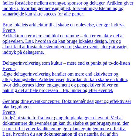
fælles forståelse mellem arrangør, sponsor og deltager. Artiklen giver
indblik i, hvordan gennemsigtighed, forventningsafstemning og
samarbejde kan sikre succes for alle parter.
Brug lokalets arkitektur til at skabe en oplevelse, der gør indtryk
Events
Arkitekturen er mere end blot en ramme – den er en aktiv del af
oplevelsen. Lær, hvordan du kan bruge lokalets design, lys og
akustik til at forstærke stemningen og skabe events, der gør varigt
indtryk på deltagerne.
Deltagerinvolvering som kultur – mere end et punkt på to-do-listen
Events
Ægte deltagerinvolvering handler om mere end aktiviteter og
afkrydsningsfelter. Artiklen viser, hvordan du kan skabe en kultur,
hvor deltagernes idéer, engagement og perspektiver bliver en
naturlig del af hele processen – før, under og efter eventet.
Genbrug dine eventkoncepter: Dokumentér designet og effektivisér
planlægningen
Events
Undgå at starte forfra hver gang du planlægger et event. Ved at
dokumentere dit eventdesign kan du skabe et genbrugssystem, der
sparer tid, styrker kvaliteten og gør planlægningen mere effektiv.
Læs, hvordan du gør dokumentation til en naturlig del af din