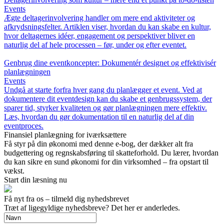
Events
Ægte deltagerinvolvering handler om mere end aktiviteter og
afkrydsningsfelter. Artiklen viser, hvordan du kan skabe en kultur,
hvor deltagernes idéer, engagement og perspektiver bliver en
naturlig del af hele processen – før, under og efter eventet.
Genbrug dine eventkoncepter: Dokumentér designet og effektivisér
planlægningen
Events
Undgå at starte forfra hver gang du planlægger et event. Ved at
dokumentere dit eventdesign kan du skabe et genbrugssystem, der
sparer tid, styrker kvaliteten og gør planlægningen mere effektiv.
Læs, hvordan du gør dokumentation til en naturlig del af din
eventproces.
Finansiel planlægning for iværksættere
Få styr på din økonomi med denne e-bog, der dækker alt fra
budgettering og regnskabsføring til skatteforhold. Du lærer, hvordan
du kan sikre en sund økonomi for din virksomhed – fra opstart til
vækst.
Start din læsning nu
Få nyt fra os – tilmeld dig nyhedsbrevet
Træt af ligegyldige nyhedsbreve? Det her er anderledes.