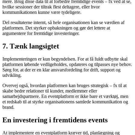
mere. Brug disse data til at forbedre fremtidige events – fx ved at se,
hvilke sessioner der tiltrak flest deltagere, eller hvor
kommunikationen kunne være tydeligere.
Del resultaterne internt, så hele organisationen kan se værdien af
platformen. Det styrker opbakningen og gør det lettere at
argumentere for fremtidige investeringer.
7. Tænk langsigtet
Implementeringen er kun begyndelsen. For at få fuldt udbytte skal
platformen løbende vedligeholdes, opdateres og tilpasses nye behov.
Sørg for, at der er en klar ansvarsfordeling for drift, support og
udvikling.
Overvej også, hvordan platformen kan bruges strategisk – fx til at
skabe bedre relationer til kunder, medlemmer eller
samarbejdspartnere. En eventplatform er ikke bare et værktøj, men
et redskab til at styrke organisationens samlede kommunikation og
brand.
En investering i fremtidens events
At implementere en eventplatform kræver tid, planlægning og