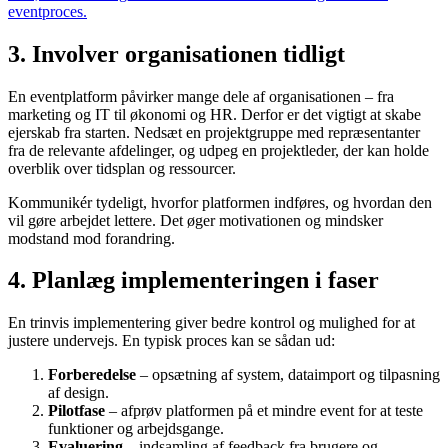
eventproces.
3. Involver organisationen tidligt
En eventplatform påvirker mange dele af organisationen – fra
marketing og IT til økonomi og HR. Derfor er det vigtigt at skabe
ejerskab fra starten. Nedsæt en projektgruppe med repræsentanter
fra de relevante afdelinger, og udpeg en projektleder, der kan holde
overblik over tidsplan og ressourcer.
Kommunikér tydeligt, hvorfor platformen indføres, og hvordan den
vil gøre arbejdet lettere. Det øger motivationen og mindsker
modstand mod forandring.
4. Planlæg implementeringen i faser
En trinvis implementering giver bedre kontrol og mulighed for at
justere undervejs. En typisk proces kan se sådan ud:
Forberedelse
– opsætning af system, dataimport og tilpasning
af design.
Pilotfase
– afprøv platformen på et mindre event for at teste
funktioner og arbejdsgange.
Evaluering
– indsamling af feedback fra brugere og