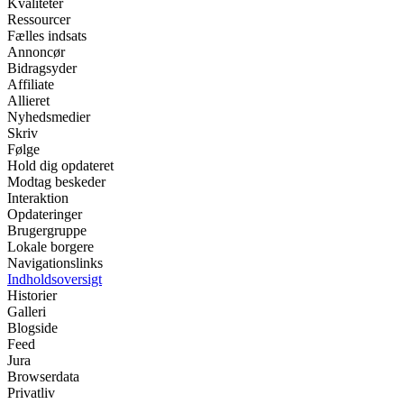
Kvaliteter
Ressourcer
Fælles indsats
Annoncør
Bidragsyder
Affiliate
Allieret
Nyhedsmedier
Skriv
Følge
Hold dig opdateret
Modtag beskeder
Interaktion
Opdateringer
Brugergruppe
Lokale borgere
Navigationslinks
Indholdsoversigt
Historier
Galleri
Blogside
Feed
Jura
Browserdata
Privatliv