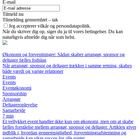
E-mail
Tilmeld nu
Tilmelding gennemført – tak
Jeg accepterer vilkår og persondatapolitik.
Når du skriver dig op, siger du ja til vores betingelser. Du kan
naturligvis afmelde dig når som helst.
Økonomi og forventninger: Sådan skaber arrangør, sponsor og
deltager fælles fodslag
Når arrangør, sponsor og deltager trækker i samme retning, skabes
både værdi og varige relationer
Events
Events
Eventøkonomi
Sponsorship
Arrangør
Deltageroplevelse
Samarbejde
7 min
Et vellykket event handler ikke kun om økonomi, men om at skabe
fælles forståelse mellem arrangør, sponsor og deltager. Artiklen giver
indblik i, hvordan gennemsigtighed, forventningsafstemning og
samarbejde kan sikre succes for alle parter.