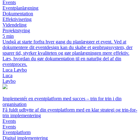
Events
Eventplanlægning
Dokumentation
Effektivisering
Videndeling
Projektstyring
5 min
Undgå at starte forfra hver gang du planlægger et event. Ved at
dokumentere dit eventdesign kan du skabe et genbrugssystem, der
sparer tid, styrker kvaliteten og gør planlægningen mere effektiv.
Læs, hvordan du gør dokumentation til en naturlig del af din
eventproces.
Luca Løvbo
Luca
Løvbo
Implementér en eventplatform med succes – trin for trin i din
organisation
Få fuldt udbytte af din eventplatform med en klar strategi og trin-for-
trin implementering
Events
Events
Eventplatform
Digital implementering