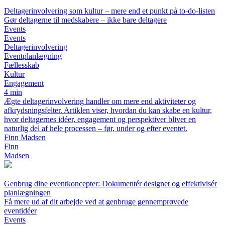
Deltagerinvolvering som kultur – mere end et punkt på to-do-listen
Gør deltagerne til medskabere – ikke bare deltagere
Events
Events
Deltagerinvolvering
Eventplanlægning
Fællesskab
Kultur
Engagement
4 min
Ægte deltagerinvolvering handler om mere end aktiviteter og
afkrydsningsfelter. Artiklen viser, hvordan du kan skabe en kultur,
hvor deltagernes idéer, engagement og perspektiver bliver en
naturlig del af hele processen – før, under og efter eventet.
Finn Madsen
Finn
Madsen
Genbrug dine eventkoncepter: Dokumentér designet og effektivisér
planlægningen
Få mere ud af dit arbejde ved at genbruge gennemprøvede
eventidéer
Events