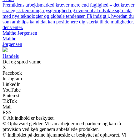
Fremtidens arbejdsmarked kræver mere end faglighed – det kræver
strategisk tænkning, nysgerrighed og evnen til at udvikle sig i takt
med nye teknologier og globale tendenser. Få indsigt i, hvordan du
som ambitiøs kandidat kan positionere dig stærkt til de muligheder,
der venter.
Malthe Jørgensen
Malthe
Jørgensen
Handels
Del og spred varme
X
Facebook
Instagram
LinkedIn
YouTube
Pinterest
TikTok
Mail
RSS
© Alt indhold er beskyttet.
© Ophavsret gælder. Vi samarbejder med partnere og kan få
provision ved køb gennem anbefalede produkter.
© Indholdet på denne hjemmeside er beskyttet af ophavsret. Vi