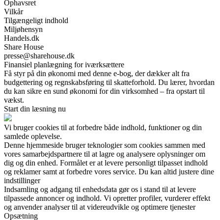
Ophavsret
Vilkår
Tilgængeligt indhold
Miljøhensyn
Handels.dk
Share House
presse@sharehouse.dk
Finansiel planlægning for iværksættere
Få styr på din økonomi med denne e-bog, der dækker alt fra
budgettering og regnskabsføring til skatteforhold. Du lærer, hvordan
du kan sikre en sund økonomi for din virksomhed – fra opstart til
vækst.
Start din læsning nu
Vi bruger cookies til at forbedre både indhold, funktioner og din
samlede oplevelse.
Denne hjemmeside bruger teknologier som cookies sammen med
vores samarbejdspartnere til at lagre og analysere oplysninger om
dig og din enhed. Formålet er at levere personligt tilpasset indhold
og reklamer samt at forbedre vores service. Du kan altid justere dine
indstillinger
Indsamling og adgang til enhedsdata gør os i stand til at levere
tilpassede annoncer og indhold. Vi opretter profiler, vurderer effekt
og anvender analyser til at videreudvikle og optimere tjenester
Opsætning