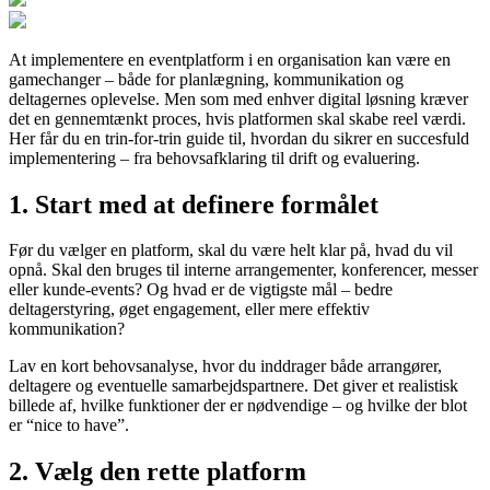
At implementere en eventplatform i en organisation kan være en
gamechanger – både for planlægning, kommunikation og
deltagernes oplevelse. Men som med enhver digital løsning kræver
det en gennemtænkt proces, hvis platformen skal skabe reel værdi.
Her får du en trin-for-trin guide til, hvordan du sikrer en succesfuld
implementering – fra behovsafklaring til drift og evaluering.
1. Start med at definere formålet
Før du vælger en platform, skal du være helt klar på, hvad du vil
opnå. Skal den bruges til interne arrangementer, konferencer, messer
eller kunde-events? Og hvad er de vigtigste mål – bedre
deltagerstyring, øget engagement, eller mere effektiv
kommunikation?
Lav en kort behovsanalyse, hvor du inddrager både arrangører,
deltagere og eventuelle samarbejdspartnere. Det giver et realistisk
billede af, hvilke funktioner der er nødvendige – og hvilke der blot
er “nice to have”.
2. Vælg den rette platform