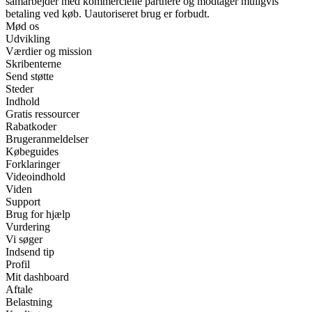
samarbejder med kommercielle partnere og modtager muligvis
betaling ved køb. Uautoriseret brug er forbudt.
Mød os
Udvikling
Værdier og mission
Skribenterne
Send støtte
Steder
Indhold
Gratis ressourcer
Rabatkoder
Brugeranmeldelser
Købeguides
Forklaringer
Videoindhold
Viden
Support
Brug for hjælp
Vurdering
Vi søger
Indsend tip
Profil
Mit dashboard
Aftale
Belastning