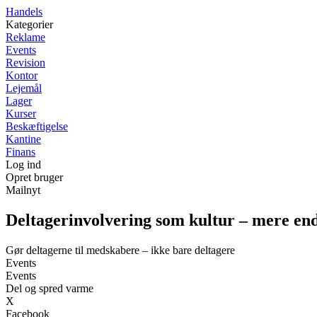
Handels
Kategorier
Reklame
Events
Revision
Kontor
Lejemål
Lager
Kurser
Beskæftigelse
Kantine
Finans
Log ind
Opret bruger
Mailnyt
Deltagerinvolvering som kultur – mere end 
Gør deltagerne til medskabere – ikke bare deltagere
Events
Events
Del og spred varme
X
Facebook