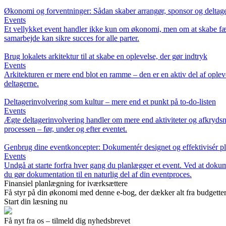
Økonomi og forventninger: Sådan skaber arrangør, sponsor og deltage
Events
Et vellykket event handler ikke kun om økonomi, men om at skabe fæll
samarbejde kan sikre succes for alle parter.
Brug lokalets arkitektur til at skabe en oplevelse, der gør indtryk
Events
Arkitekturen er mere end blot en ramme – den er en aktiv del af opleve
deltagerne.
Deltagerinvolvering som kultur – mere end et punkt på to-do-listen
Events
Ægte deltagerinvolvering handler om mere end aktiviteter og afkrydsnin
processen – før, under og efter eventet.
Genbrug dine eventkoncepter: Dokumentér designet og effektivisér 
Events
Undgå at starte forfra hver gang du planlægger et event. Ved at dokum
du gør dokumentation til en naturlig del af din eventproces.
Finansiel planlægning for iværksættere
Få styr på din økonomi med denne e-bog, der dækker alt fra budgetteri
Start din læsning nu
Få nyt fra os – tilmeld dig nyhedsbrevet