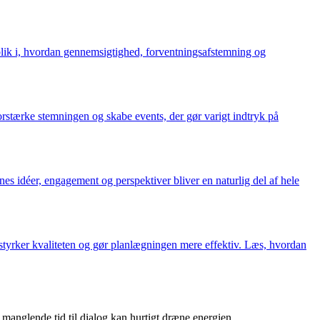
blik i, hvordan gennemsigtighed, forventningsafstemning og
forstærke stemningen og skabe events, der gør varigt indtryk på
nes idéer, engagement og perspektiver bliver en naturlig del af hele
 styrker kvaliteten og gør planlægningen mere effektiv. Læs, hvordan
 manglende tid til dialog kan hurtigt dræne energien.