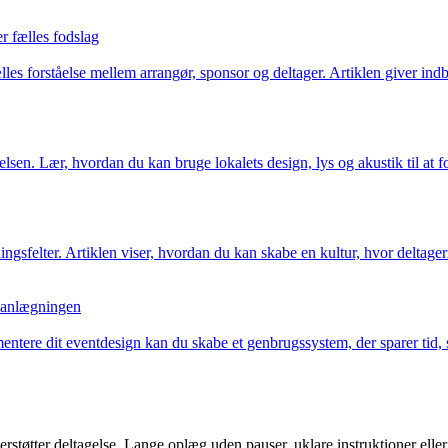
r fælles fodslag
es forståelse mellem arrangør, sponsor og deltager. Artiklen giver ind
lsen. Lær, hvordan du kan bruge lokalets design, lys og akustik til at 
gsfelter. Artiklen viser, hvordan du kan skabe en kultur, hvor deltager
planlægningen
entere dit eventdesign kan du skabe et genbrugssystem, der sparer tid,
erstøtter deltagelse. Lange oplæg uden pauser, uklare instruktioner eller