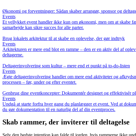
Økonomi og forventninger: Sådan skaber arrangør, sponsor og deltage
Events
Et vellykket event handler ikke kun om økonomi, men om at skabe fæll
samarbejde kan sikre succes for alle parter.
Brug lokalets arkitektur til at skabe en oplevelse, der gør indtryk
Events
Arkitekturen er mere end blot en ramme – den er en aktiv del af opleve
deltagerne.
Deltagerinvolvering som kultur – mere end et punkt på to-do-listen
Events
Ægte deltagerinvolvering handler om mere end aktiviteter og afkrydsnin
processen – før, under og efter eventet.
Genbrug dine eventkoncepter: Dokumentér designet og effektivisér 
Events
Undgå at starte forfra hver gang du planlægger et event. Ved at dokum
du gør dokumentation til en naturlig del af din eventproces.
Skab rammer, der inviterer til deltagelse
Selv den bedste intention kan falde til jorden, hvis rammerne ikke und