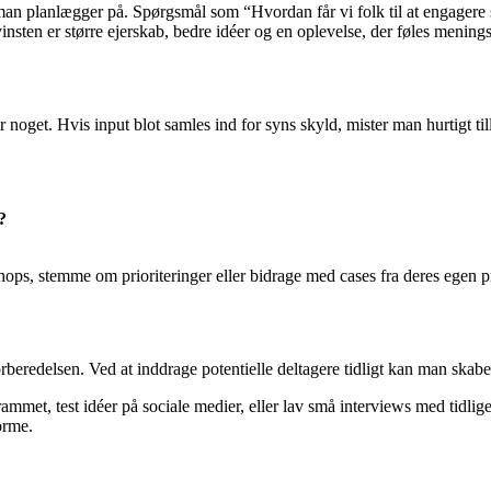
 man planlægger på. Spørgsmål som “Hvordan får vi folk til at engagere
nsten er større ejerskab, bedre idéer og en oplevelse, der føles meningsf
 noget. Hvis input blot samles ind for syns skyld, mister man hurtigt til
?
s, stemme om prioriteringer eller bidrage med cases fra deres egen prak
rberedelsen. Ved at inddrage potentielle deltagere tidligt kan man skab
ogrammet, test idéer på sociale medier, eller lav små interviews med tidl
orme.