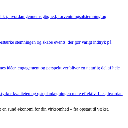
blik i, hvordan gennemsigtighed, forventningsafstemning og
forstærke stemningen og skabe events, der gør varigt indtryk på
nes idéer, engagement og perspektiver bliver en naturlig del af hele
 styrker kvaliteten og gør planlægningen mere effektiv. Læs, hvordan
e en sund økonomi for din virksomhed – fra opstart til vækst.