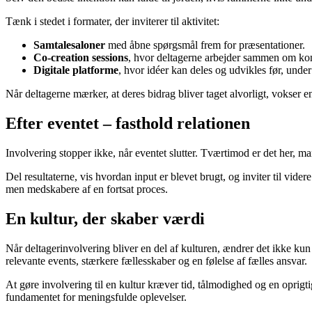
Tænk i stedet i formater, der inviterer til aktivitet:
Samtalesaloner
med åbne spørgsmål frem for præsentationer.
Co-creation sessions
, hvor deltagerne arbejder sammen om kon
Digitale platforme
, hvor idéer kan deles og udvikles før, under
Når deltagerne mærker, at deres bidrag bliver taget alvorligt, vokser
Efter eventet – fasthold relationen
Involvering stopper ikke, når eventet slutter. Tværtimod er det her, man
Del resultaterne, vis hvordan input er blevet brugt, og inviter til vi
men medskabere af en fortsat proces.
En kultur, der skaber værdi
Når deltagerinvolvering bliver en del af kulturen, ændrer det ikke ku
relevante events, stærkere fællesskaber og en følelse af fælles ansvar.
At gøre involvering til en kultur kræver tid, tålmodighed og en oprigtig
fundamentet for meningsfulde oplevelser.