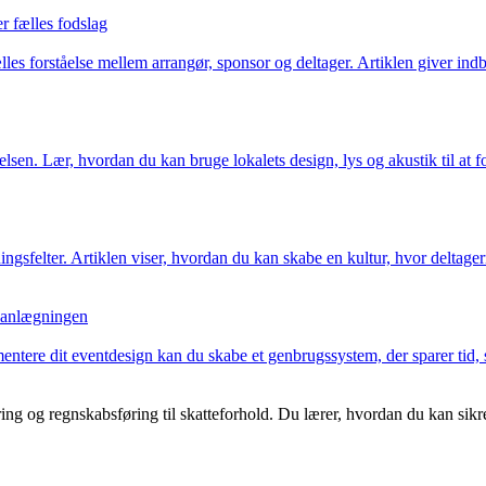
r fælles fodslag
es forståelse mellem arrangør, sponsor og deltager. Artiklen giver ind
lsen. Lær, hvordan du kan bruge lokalets design, lys og akustik til at 
gsfelter. Artiklen viser, hvordan du kan skabe en kultur, hvor deltager
planlægningen
entere dit eventdesign kan du skabe et genbrugssystem, der sparer tid,
ng og regnskabsføring til skatteforhold. Du lærer, hvordan du kan sikr