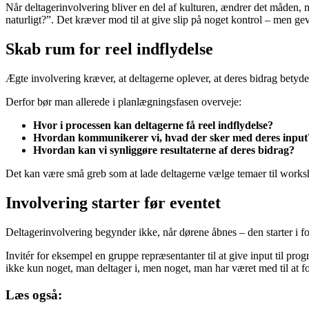
Når deltagerinvolvering bliver en del af kulturen, ændrer det måden,
naturligt?”. Det kræver mod til at give slip på noget kontrol – men gevi
Skab rum for reel indflydelse
Ægte involvering kræver, at deltagerne oplever, at deres bidrag betyder
Derfor bør man allerede i planlægningsfasen overveje:
Hvor i processen kan deltagerne få reel indflydelse?
Hvordan kommunikerer vi, hvad der sker med deres input
Hvordan kan vi synliggøre resultaterne af deres bidrag?
Det kan være små greb som at lade deltagerne vælge temaer til workshop
Involvering starter før eventet
Deltagerinvolvering begynder ikke, når dørene åbnes – den starter i fo
Invitér for eksempel en gruppe repræsentanter til at give input til pr
ikke kun noget, man deltager i, men noget, man har været med til at f
Læs også: