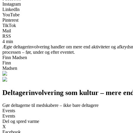
Instagram
LinkedIn
YouTube
Pinterest
TikTok
Mail
RSS
4 min
Ægte deltagerinvolvering handler om mere end aktiviteter og afkrydsnin
processen – før, under og efter eventet.
Finn Madsen
Finn
Madsen
Deltagerinvolvering som kultur – mere end 
Gør deltagerne til medskabere – ikke bare deltagere
Events
Events
Del og spred varme
X
Facebook