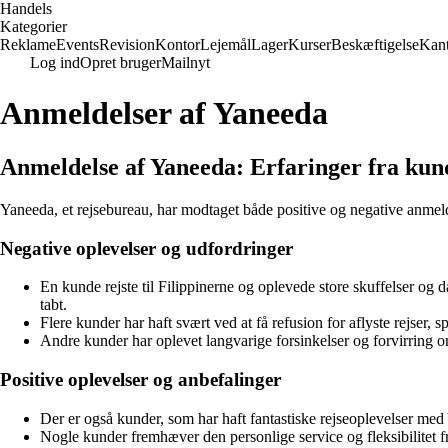
Handels
Kategorier
Reklame
Events
Revision
Kontor
Lejemål
Lager
Kurser
Beskæftigelse
Kant
Log ind
Opret bruger
Mailnyt
Anmeldelser af Yaneeda
Anmeldelse af Yaneeda: Erfaringer fra kun
Yaneeda, et rejsebureau, har modtaget både positive og negative anmeld
Negative oplevelser og udfordringer
En kunde rejste til Filippinerne og oplevede store skuffelser og
tabt.
Flere kunder har haft svært ved at få refusion for aflyste rej
Andre kunder har oplevet langvarige forsinkelser og forvirring o
Positive oplevelser og anbefalinger
Der er også kunder, som har haft fantastiske rejseoplevelser med Y
Nogle kunder fremhæver den personlige service og fleksibilitet f