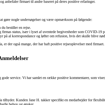
 anbefaler firmaet til andre baseret på deres positive erfaringer.
gt at gøre nogle undersøgelser og være opmærksom på følgende:
du bestiller en rejse.
 firmas status, især i lyset af uventede begivenheder som COVID-19 
r på al korrespondance og løfter om refusion, hvis det skulle blive nød
, er der også mange, der har haft positive rejseoplevelser med firmaet
Anmeldelser
 og gode service. Vi har samlet en række positive kommentarer, som viser
ilbyder. Kunden Jane H. takker specifikt en medarbejder for flexibilite
duelle behov og ønsker.