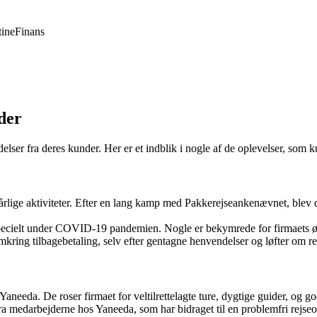
ine
Finans
der
elser fra deres kunder. Her er et indblik i nogle af de oplevelser, som
 dårlige aktiviteter. Efter en lang kamp med Pakkerejseankenævnet, blev
ser, specielt under COVID-19 pandemien. Nogle er bekymrede for firmae
mkring tilbagebetaling, selv efter gentagne henvendelser og løfter om re
aneeda. De roser firmaet for veltilrettelagte ture, dygtige guider, og go
ra medarbejderne hos Yaneeda, som har bidraget til en problemfri rejseo