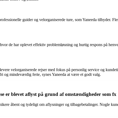
fessionelle guider og velorganiserede ture, som Yaneeda tilbyder. Fler
vor de har oplevet effektiv problemløsning og hurtig respons på henv
levere velorganiserede rejser med fokus på personlig service og kundeti
fri og mindeværdig ferie, synes Yaneeda at være et godt valg.
se er blevet aflyst på grund af omstændigheder som f
e åbent og tydeligt om aflysninger og tilbagebetalinger. Nogle kunde