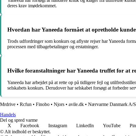
Yaneeda har forsøgt at håndtere kritik og klager fra utilfredse kun
deres krav imødekommet.
Hvordan har Yaneeda formået at opretholde kundetil
Trods udfordringer som konkurs og aflyste rejser har Yaneeda for
processen med tilbagebetalinger og erstatninger.
Hvilke foranstaltninger har Yaneeda truffet for at ret
Yaneeda har arbejdet på at rette op på tidligere fejl og utilfred
selskabets konkurs. Derudover har selskabet forsøgt at forbedre ser
Mrdrive
•
Rcfun
•
Finobo
•
Njors
•
avile.dk
•
Nærvarme Danmark A/S
Handels
Del og spred varme
X
Facebook
Instagram
LinkedIn
YouTube
Pin
© Alt indhold er beskyttet.