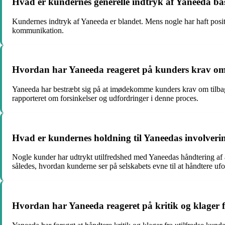
Hvad er kundernes generelle indtryk af Yaneeda bas
Kundernes indtryk af Yaneeda er blandet. Mens nogle har haft posit
kommunikation.
Hvordan har Yaneeda reageret på kunders krav om ti
Yaneeda har bestræbt sig på at imødekomme kunders krav om tilba
rapporteret om forsinkelser og udfordringer i denne proces.
Hvad er kundernes holdning til Yaneedas involvering
Nogle kunder har udtrykt utilfredshed med Yaneedas håndtering af afly
således, hvordan kunderne ser på selskabets evne til at håndtere ufo
Hvordan har Yaneeda reageret på kritik og klager f