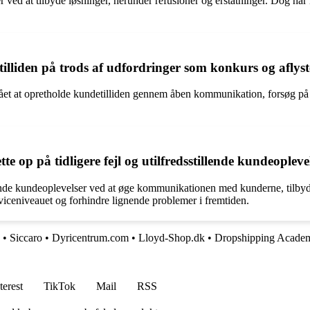
der ved at tilbyde løsninger, herunder refusioner og erstatninger. Dog 
liden på trods af udfordringer som konkurs og aflyste
mået at opretholde kundetilliden gennem åben kommunikation, forsøg p
te op på tidligere fejl og utilfredsstillende kundeopleve
sstillende kundeoplevelser ved at øge kommunikationen med kunderne, ti
viceniveauet og forhindre lignende problemer i fremtiden.
•
Siccaro
•
Dyricentrum.com
•
Lloyd-Shop.dk
•
Dropshipping Acade
terest
TikTok
Mail
RSS