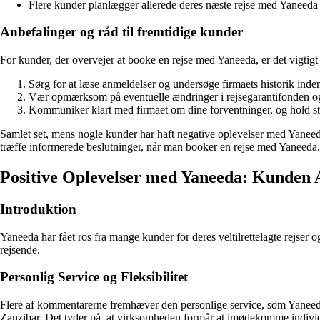
Flere kunder planlægger allerede deres næste rejse med Yaneeda og
Anbefalinger og råd til fremtidige kunder
For kunder, der overvejer at booke en rejse med Yaneeda, er det vigti
Sørg for at læse anmeldelser og undersøge firmaets historik inden 
Vær opmærksom på eventuelle ændringer i rejsegarantifonden og
Kommuniker klart med firmaet om dine forventninger, og hold sty
Samlet set, mens nogle kunder har haft negative oplevelser med Yaneeda
træffe informerede beslutninger, når man booker en rejse med Yaneeda.
Positive Oplevelser med Yaneeda: Kunden 
Introduktion
Yaneeda har fået ros fra mange kunder for deres veltilrettelagte rejser
rejsende.
Personlig Service og Fleksibilitet
Flere af kommentarerne fremhæver den personlige service, som Yaneeda t
Zanzibar. Det tyder på, at virksomheden formår at imødekomme indivi