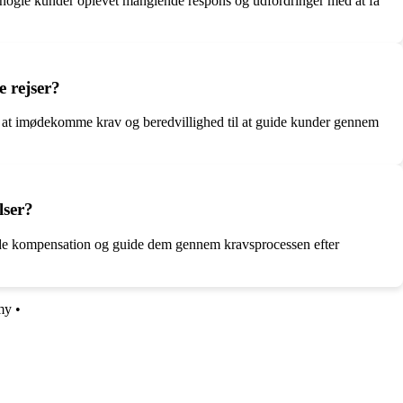
har nogle kunder oplevet manglende respons og udfordringer med at få
 rejser?
å at imødekomme krav og beredvillighed til at guide kunder gennem
lser?
lbyde kompensation og guide dem gennem kravsprocessen efter
my
•