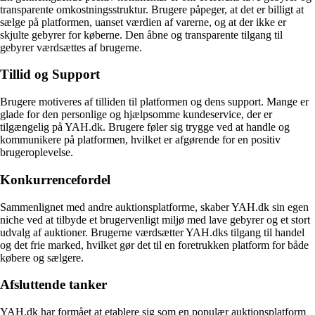
transparente omkostningsstruktur. Brugere påpeger, at det er billigt at
sælge på platformen, uanset værdien af varerne, og at der ikke er
skjulte gebyrer for køberne. Den åbne og transparente tilgang til
gebyrer værdsættes af brugerne.
Tillid og Support
Brugere motiveres af tilliden til platformen og dens support. Mange er
glade for den personlige og hjælpsomme kundeservice, der er
tilgængelig på YAH.dk. Brugere føler sig trygge ved at handle og
kommunikere på platformen, hvilket er afgørende for en positiv
brugeroplevelse.
Konkurrencefordel
Sammenlignet med andre auktionsplatforme, skaber YAH.dk sin egen
niche ved at tilbyde et brugervenligt miljø med lave gebyrer og et stort
udvalg af auktioner. Brugerne værdsætter YAH.dks tilgang til handel
og det frie marked, hvilket gør det til en foretrukken platform for både
købere og sælgere.
Afsluttende tanker
YAH.dk har formået at etablere sig som en populær auktionsplatform