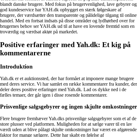
blandt danske brugere. Med fokus på brugervenlighed, lave gebyrer og
god kundeservice har YAH.dk opbygget en stærk følgeskare af
brugere, der værdsætter den transparente og pålidelige tilgang til online
handel. Med en fortsat indsats på disse områder og lydhørhed over for
brugernes behov ser YAH.dk ud til at have en lovende fremtid som en
troværdig og værdsat aktør på markedet.
Positive erfaringer med Yah.dk: Et kig på
kommentarerne
Introduktion
Yah.dk er et auktionssted, der har formået at imponere mange brugere
med deres service. Vi har samlet en række kommentarer fra kunder, der
deler deres positive erfaringer med Yah.dk. Lad os dykke ned i de
fælles temaer, der går igen i disse rosende kommentarer.
Prisvenlige salgsgebyrer og ingen skjulte omkostninger
Flere brugere fremhæver Yah.dks prisvenlige salgsgebyrer som et af de
store plusser ved platformen. Muligheden for at sælge varer til en lav
værdi uden at blive pålagt skjulte omkostninger har været en afgørende
faktor for mange sælgere. Dette har skabt en følelse af