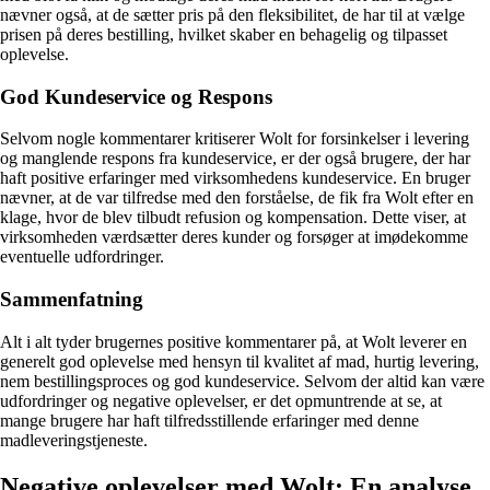
nævner også, at de sætter pris på den fleksibilitet, de har til at vælge
prisen på deres bestilling, hvilket skaber en behagelig og tilpasset
oplevelse.
God Kundeservice og Respons
Selvom nogle kommentarer kritiserer Wolt for forsinkelser i levering
og manglende respons fra kundeservice, er der også brugere, der har
haft positive erfaringer med virksomhedens kundeservice. En bruger
nævner, at de var tilfredse med den forståelse, de fik fra Wolt efter en
klage, hvor de blev tilbudt refusion og kompensation. Dette viser, at
virksomheden værdsætter deres kunder og forsøger at imødekomme
eventuelle udfordringer.
Sammenfatning
Alt i alt tyder brugernes positive kommentarer på, at Wolt leverer en
generelt god oplevelse med hensyn til kvalitet af mad, hurtig levering,
nem bestillingsproces og god kundeservice. Selvom der altid kan være
udfordringer og negative oplevelser, er det opmuntrende at se, at
mange brugere har haft tilfredsstillende erfaringer med denne
madleveringstjeneste.
Negative oplevelser med Wolt: En analyse