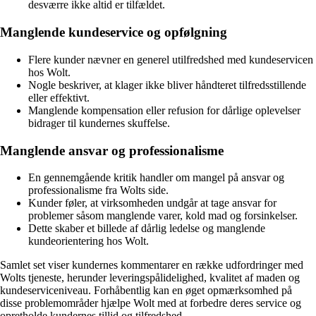
desværre ikke altid er tilfældet.
Manglende kundeservice og opfølgning
Flere kunder nævner en generel utilfredshed med kundeservicen
hos Wolt.
Nogle beskriver, at klager ikke bliver håndteret tilfredsstillende
eller effektivt.
Manglende kompensation eller refusion for dårlige oplevelser
bidrager til kundernes skuffelse.
Manglende ansvar og professionalisme
En gennemgående kritik handler om mangel på ansvar og
professionalisme fra Wolts side.
Kunder føler, at virksomheden undgår at tage ansvar for
problemer såsom manglende varer, kold mad og forsinkelser.
Dette skaber et billede af dårlig ledelse og manglende
kundeorientering hos Wolt.
Samlet set viser kundernes kommentarer en række udfordringer med
Wolts tjeneste, herunder leveringspålidelighed, kvalitet af maden og
kundeserviceniveau. Forhåbentlig kan en øget opmærksomhed på
disse problemområder hjælpe Wolt med at forbedre deres service og
opretholde kundernes tillid og tilfredshed.