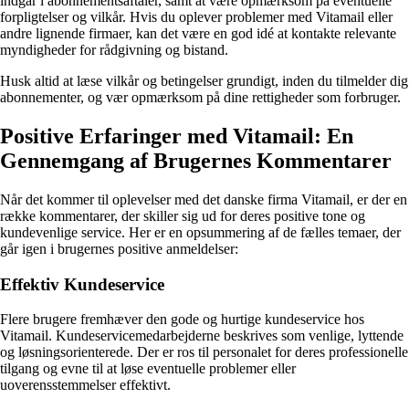
indgår i abonnementsaftaler, samt at være opmærksom på eventuelle
forpligtelser og vilkår. Hvis du oplever problemer med Vitamail eller
andre lignende firmaer, kan det være en god idé at kontakte relevante
myndigheder for rådgivning og bistand.
Husk altid at læse vilkår og betingelser grundigt, inden du tilmelder dig
abonnementer, og vær opmærksom på dine rettigheder som forbruger.
Positive Erfaringer med Vitamail: En
Gennemgang af Brugernes Kommentarer
Når det kommer til oplevelser med det danske firma Vitamail, er der en
række kommentarer, der skiller sig ud for deres positive tone og
kundevenlige service. Her er en opsummering af de fælles temaer, der
går igen i brugernes positive anmeldelser:
Effektiv Kundeservice
Flere brugere fremhæver den gode og hurtige kundeservice hos
Vitamail. Kundeservicemedarbejderne beskrives som venlige, lyttende
og løsningsorienterede. Der er ros til personalet for deres professionelle
tilgang og evne til at løse eventuelle problemer eller
uoverensstemmelser effektivt.