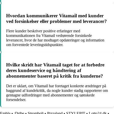
Hvordan kommunikerer Vitamail med kunder
ved forsinkelser eller problemer med leverancer?
Flere kunder beskriver positive erfaringer med
kommunikationen fra Vitamail vedrørende forsinkede
leverancer, hvor de har modtaget opdateringer og information
om forventede leveringstidspunkter.
Hvilke skridt har Vitamail taget for at forbedre
deres kundeservice og håndtering af
abonnementer baseret på kritik fra kunderne?
Det er uklart, om Vitamail har foretaget konkrete ændringer på
baggrund af kundekritik, da nogle kunder stadig rapporterer om
gentagne udfordringer med abonnementer og uønskede
forsendelser.
Embla
•
:Dribe
•
Stromboli
•
Pizzaland
•
STYLEPIT
•
Lotto24.dk
•