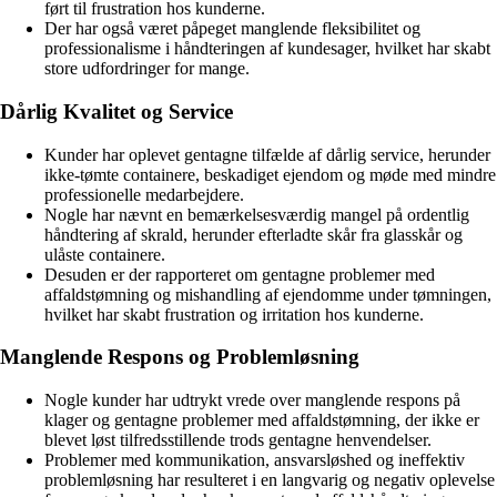
ført til frustration hos kunderne.
Der har også været påpeget manglende fleksibilitet og
professionalisme i håndteringen af kundesager, hvilket har skabt
store udfordringer for mange.
Dårlig Kvalitet og Service
Kunder har oplevet gentagne tilfælde af dårlig service, herunder
ikke-tømte containere, beskadiget ejendom og møde med mindre
professionelle medarbejdere.
Nogle har nævnt en bemærkelsesværdig mangel på ordentlig
håndtering af skrald, herunder efterladte skår fra glasskår og
ulåste containere.
Desuden er der rapporteret om gentagne problemer med
affaldstømning og mishandling af ejendomme under tømningen,
hvilket har skabt frustration og irritation hos kunderne.
Manglende Respons og Problemløsning
Nogle kunder har udtrykt vrede over manglende respons på
klager og gentagne problemer med affaldstømning, der ikke er
blevet løst tilfredsstillende trods gentagne henvendelser.
Problemer med kommunikation, ansvarsløshed og ineffektiv
problemløsning har resulteret i en langvarig og negativ oplevelse