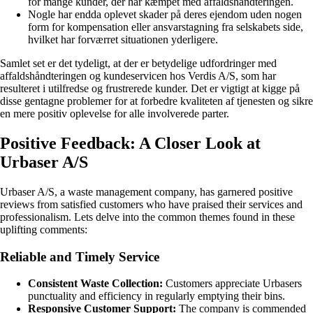
for mange kunder, der har kæmpet med affaldshåndteringen.
Nogle har endda oplevet skader på deres ejendom uden nogen
form for kompensation eller ansvarstagning fra selskabets side,
hvilket har forværret situationen yderligere.
Samlet set er det tydeligt, at der er betydelige udfordringer med
affaldshåndteringen og kundeservicen hos Verdis A/S, som har
resulteret i utilfredse og frustrerede kunder. Det er vigtigt at kigge på
disse gentagne problemer for at forbedre kvaliteten af tjenesten og sikre
en mere positiv oplevelse for alle involverede parter.
Positive Feedback: A Closer Look at
Urbaser A/S
Urbaser A/S, a waste management company, has garnered positive
reviews from satisfied customers who have praised their services and
professionalism. Lets delve into the common themes found in these
uplifting comments:
Reliable and Timely Service
Consistent Waste Collection:
Customers appreciate Urbasers
punctuality and efficiency in regularly emptying their bins.
Responsive Customer Support:
The company is commended