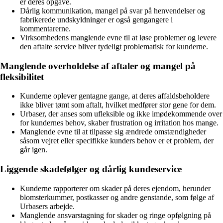
er deres opgave.
Dårlig kommunikation, mangel på svar på henvendelser og
fabrikerede undskyldninger er også gengangere i
kommentarerne.
Virksomhedens manglende evne til at løse problemer og levere
den aftalte service bliver tydeligt problematisk for kunderne.
Manglende overholdelse af aftaler og mangel på
fleksibilitet
Kunderne oplever gentagne gange, at deres affaldsbeholdere
ikke bliver tømt som aftalt, hvilket medfører stor gene for dem.
Urbaser, der anses som ufleksible og ikke imødekommende over
for kundernes behov, skaber frustration og irritation hos mange.
Manglende evne til at tilpasse sig ændrede omstændigheder
såsom vejret eller specifikke kunders behov er et problem, der
går igen.
Liggende skadefølger og dårlig kundeservice
Kunderne rapporterer om skader på deres ejendom, herunder
blomsterkummer, postkasser og andre genstande, som følge af
Urbasers arbejde.
Manglende ansvarstagning for skader og ringe opfølgning på