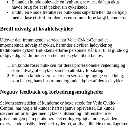
En anden kunde oplevede en lynhurtig service, da han akut
havde brug for at få tjekket sin cykelkæde.
Endnu en kunde fremhæver butikkens superkræfter, da de hjalp
med at løse et stort problem på en sommerferie langt hjemmefra.
Bredt udvalg af kvalitetscykler
Udover den fremragende service har Vejle Cykle-Central et
imponerende udvalg af cykler, herunder elcykler, ladcykler og
traditionelle cykler. Butikkens erfarne personale står klar til at guide og
rådgive dig, så du finder den helt rette cykel til dit behov.
En kunde roser butikken for deres professionelle vejledning og
store udvalg af elcykler samt en attraktiv forsikring.
En anden kunde værdsætter den seriøse og faglige vejledning,
som han og hans hustru modtog inden købet af deres elcykler.
Negativ feedback og forbedringsmuligheder
Selvom størstedelen af kunderne er begejstrede for Vejle Cykle-
Central, har nogle få kunder haft negative oplevelser. En kunde
nævner udfordringer med cyklens tilstand og utilfredshed med
prissætningen på reparationer. Det er dog vigtigt at notere, at den
overvejende positive feedback tyder på, at disse tilfælde er undtagelser.