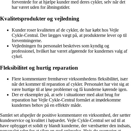
forventede for at hjælpe kunder med deres cykler, selv når det
har været uden for åbningstider.
Kvalitetsprodukter og vejledning
Kunder roser kvaliteten af de cykler, de har købt hos Vejle
Cykle-Central. Der lægges vægt på, at produkterne lever op til
forventningerne.
Vejledningen fra personalet beskrives som kyndig og
professionel, hvilket har været afgørende for kundernes valg af
cykel.
Fleksibilitet og hurtig reparation
Flere kommentarer fremhæver virksomhedens fleksibilitet, især
når det kommer til reparation af cykler. Personalet har vist sig at
være hurtige til at løse problemer og få kunderne kørende igen.
Der er eksempler på, at selv i situationer med akut brug for
reparation har Vejle Cykle-Central formået at imødekomme
kundernes behov på en effektiv måde.
Samlet set afspejler de positive kommentarer en virksomhed, der sætter
kundeservice og kvalitet i højsædet. Vejle Cykle-Central ser ud til at
have opbygget et solidt ry blandt kunderne, der værdsætter den indsats,
personalet yder for at sikre en god oplevelse. Hvis du overvejer at