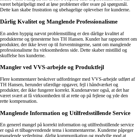
været behjælpeligt med at løse problemer eller svare på spørgsmål.
Dette kan skabe frustration og ubehagelige oplevelser for kunderne.
Dårlig Kvalitet og Manglende Professionalisme
En anden hyppig nævnt problemstilling er den dårlige kvalitet af
produkterne og tjenesterne hos TH Hansen. Kunder har rapporteret om
produkter, der ikke lever op til forventningerne, samt om manglende
professionalisme fra virksomhedens side. Dette skaber mistillid og
skuffelse hos kunderne.
Mangler ved VVS-arbejde og Produktfejl
Flere kommentarer beskriver udfordringer med VVS-arbejde udført af
TH Hansen, herunder ufærdige opgaver, fejl i håndværket og
produkter, der ikke fungerer korrekt. Kundenævner også, at det har
været svært at få virksomheden til at rette op på fejlene og yde den
rette kompensation.
Manglende Information og Utilfredsstillende Service
En generel mangel på korrekt information og utilfredsstillende service
er også et tilbagevendende tema i kommentarerne. Kunderne påpeger
manglende vejledning, dårlig kommunikation og modvilje mod at