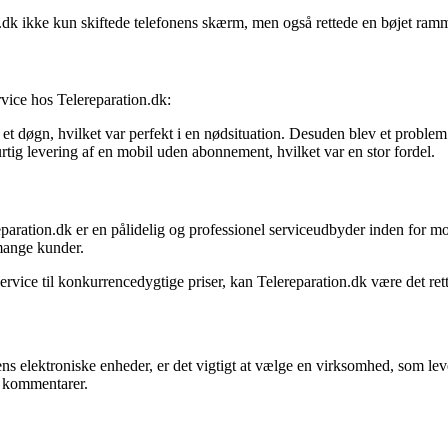
.dk ikke kun skiftede telefonens skærm, men også rettede en bøjet ram
vice hos Telereparation.dk:
 et døgn, hvilket var perfekt i en nødsituation. Desuden blev et problem
rtig levering af en mobil uden abonnement, hvilket var en stor fordel.
paration.dk er en pålidelig og professionel serviceudbyder inden for mo
 mange kunder.
service til konkurrencedygtige priser, kan Telereparation.dk være det rett
 ens elektroniske enheder, er det vigtigt at vælge en virksomhed, som lev
es kommentarer.