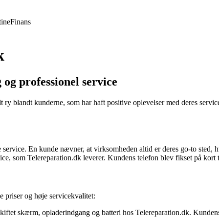
ine
Finans
k
 og professionel service
dt ry blandt kunderne, som har haft positive oplevelser med deres serv
e service. En kunde nævner, at virksomheden altid er deres go-to sted, h
e, som Telereparation.dk leverer. Kundens telefon blev fikset på kort t
priser og høje servicekvalitet:
å skiftet skærm, opladerindgang og batteri hos Telereparation.dk. Kunden