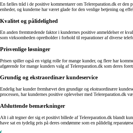
En fælles tråd i de positive kommentarer om Telereparation.dk er den pr
enheder, og kunderne har været glade for den venlige betjening og effek
Kvalitet og pålidelighed
En anden fremtrædende faktor i kundernes positive anmeldelser er kvali
som virksomheden opretholder i forhold til reparationer af diverse tele
Prisvenlige løsninger
Prisen spiller også en vigtig rolle for mange kunder, og flere har kom
afgørende for mange kunders valg af Telereparation.dk som deres foret
Grundig og ekstraordinær kundeservice
Endelig har kunder fremhævet den grundige og ekstraordinære kundeserv
processen, har kundernes positive oplevelser med Telereparation.dk vær
Afsluttende bemærkninger
Alt i alt tegner der sig et positivt billede af Telereparation.dk blandt
have sat en tydelig pris på deres omdømme som en pålidelig reparatørse