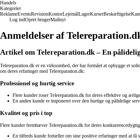
Handels
Kategorier
Reklame
Events
Revision
Kontor
Lejemål
Lager
Kurser
Beskæftigelse
Kant
Log ind
Opret bruger
Mailnyt
Anmeldelser af Telereparation.d
Artikel om Telereparation.dk – En pålidelig
Telereparation.dk er en virksomhed, der har formået at opbygge et soli
om deres erfaringer med Telereparation.dk:
Professionel og hurtig service
Flere kunder roser Telereparation.dk for deres effektive og ærlig
En anden kunde er imponeret over den hurtige og pålidelige servic
Kvalitet og pris i top
Flere kunder fremhæver Telereparation.dk for deres konkurrencedygtige 
En tilfreds kunde fortæller om sine positive erfaringer med at f