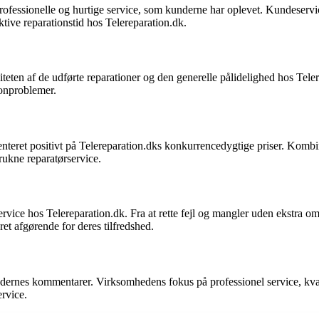
ofessionelle og hurtige service, som kunderne har oplevet. Kundeservice 
tive reparationstid hos Telereparation.dk.
teten af de udførte reparationer og den generelle pålidelighed hos Tele
fonproblemer.
menteret positivt på Telereparation.dks konkurrencedygtige priser. Komb
rukne reparatørservice.
ice hos Telereparation.dk. Fra at rette fejl og mangler uden ekstra o
et afgørende for deres tilfredshed.
 kundernes kommentarer. Virksomhedens fokus på professionel service, kva
rvice.