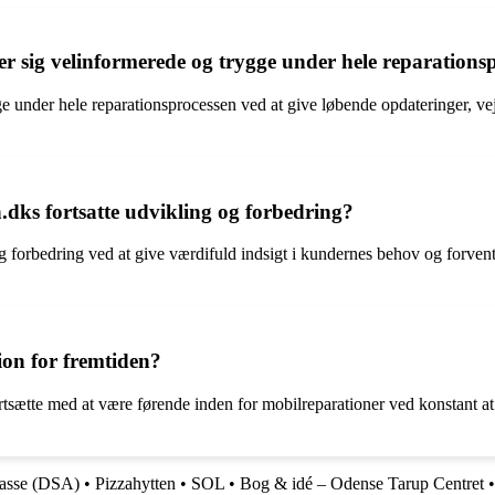
er sig velinformerede og trygge under hele reparations
gge under hele reparationsprocessen ved at give løbende opdateringer, v
dks fortsatte udvikling og forbedring?
g forbedring ved at give værdifuld indsigt i kundernes behov og forvent
ion for fremtiden?
rtsætte med at være førende inden for mobilreparationer ved konstant a
kasse (DSA)
•
Pizzahytten
•
SOL
•
Bog & idé – Odense Tarup Centret