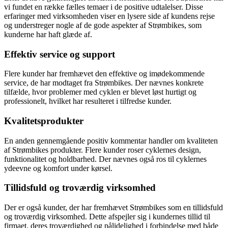
vi fundet en række fælles temaer i de positive udtalelser. Disse
erfaringer med virksomheden viser en lysere side af kundens rejse
og understreger nogle af de gode aspekter af Strømbikes, som
kunderne har haft glæde af.
Effektiv service og support
Flere kunder har fremhævet den effektive og imødekommende
service, de har modtaget fra Strømbikes. Der nævnes konkrete
tilfælde, hvor problemer med cyklen er blevet løst hurtigt og
professionelt, hvilket har resulteret i tilfredse kunder.
Kvalitetsprodukter
En anden gennemgående positiv kommentar handler om kvaliteten
af Strømbikes produkter. Flere kunder roser cyklernes design,
funktionalitet og holdbarhed. Der nævnes også ros til cyklernes
ydeevne og komfort under kørsel.
Tillidsfuld og troværdig virksomhed
Der er også kunder, der har fremhævet Strømbikes som en tillidsfuld
og troværdig virksomhed. Dette afspejler sig i kundernes tillid til
firmaet, deres troværdighed og pålidelighed i forbindelse med både