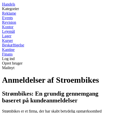
Handels
Kategorier
Reklame
Events
Revision
Kontor
Lejemål
Lager
Kurser
Beskæftigelse
Kantine
Finans
Log ind
Opret bruger
Mailnyt
Anmeldelser af Stroembikes
Strømbikes: En grundig gennemgang
baseret på kundeanmeldelser
Strømbikes er et firma, der har skabt betydelig opmærksomhed