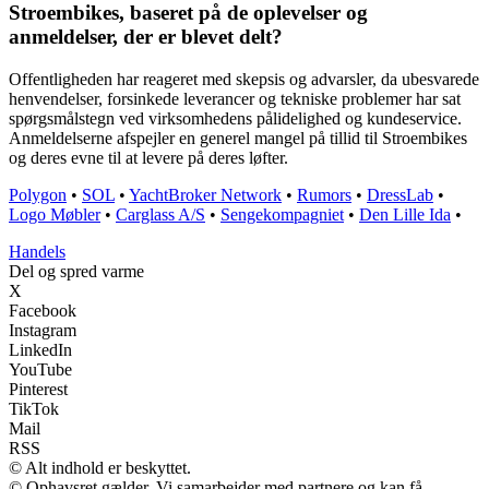
Stroembikes, baseret på de oplevelser og
anmeldelser, der er blevet delt?
Offentligheden har reageret med skepsis og advarsler, da ubesvarede
henvendelser, forsinkede leverancer og tekniske problemer har sat
spørgsmålstegn ved virksomhedens pålidelighed og kundeservice.
Anmeldelserne afspejler en generel mangel på tillid til Stroembikes
og deres evne til at levere på deres løfter.
Polygon
•
SOL
•
YachtBroker Network
•
Rumors
•
DressLab
•
Logo Møbler
•
Carglass A/S
•
Sengekompagniet
•
Den Lille Ida
•
Handels
Del og spred varme
X
Facebook
Instagram
LinkedIn
YouTube
Pinterest
TikTok
Mail
RSS
© Alt indhold er beskyttet.
© Ophavsret gælder. Vi samarbejder med partnere og kan få