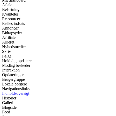
Mit dashboard
Aftale
Belastning
Kvaliteter
Ressourcer
Fælles indsats
Annoncør
Bidragsyder
Affiliate
Allieret
Nyhedsmedier
Skriv
Følge
Hold dig opdateret
Modtag beskeder
Interaktion
Opdateringer
Brugergruppe
Lokale borgere
Navigationslinks
Indholdsoversigt
Historier
Galleri
Blogside
Feed