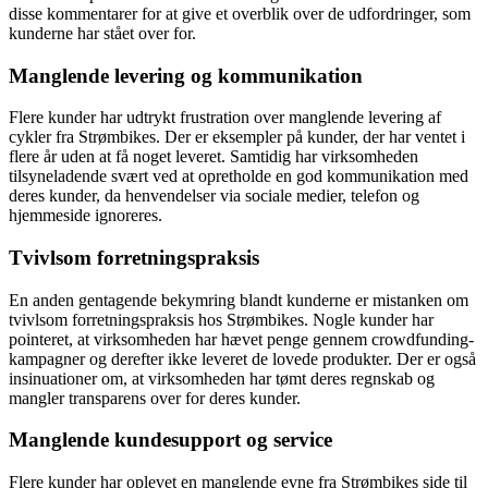
disse kommentarer for at give et overblik over de udfordringer, som
kunderne har stået over for.
Manglende levering og kommunikation
Flere kunder har udtrykt frustration over manglende levering af
cykler fra Strømbikes. Der er eksempler på kunder, der har ventet i
flere år uden at få noget leveret. Samtidig har virksomheden
tilsyneladende svært ved at opretholde en god kommunikation med
deres kunder, da henvendelser via sociale medier, telefon og
hjemmeside ignoreres.
Tvivlsom forretningspraksis
En anden gentagende bekymring blandt kunderne er mistanken om
tvivlsom forretningspraksis hos Strømbikes. Nogle kunder har
pointeret, at virksomheden har hævet penge gennem crowdfunding-
kampagner og derefter ikke leveret de lovede produkter. Der er også
insinuationer om, at virksomheden har tømt deres regnskab og
mangler transparens over for deres kunder.
Manglende kundesupport og service
Flere kunder har oplevet en manglende evne fra Strømbikes side til