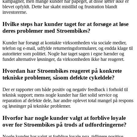
kampagner, men mange kunder har påpeget, at disse løfter ikke er
blevet opfyldt. Dette har skabt mistillid og frustration blandt
investorerne.
Hvilke steps har kunder taget for at forsøge at løse
deres problemer med Stroembikes?
Kunder har forsøgt at kontakte virksomheden via sociale medier,
telefon og e-mail, udfylde returneringsformularer, og endda klage til
autoriteter som politiet. Nogle har taget sagen i egne hænder og
fundet alternative løsninger, da virksomheden ikke har reageret.
Hvordan har Stroembikes reageret på konkrete
tekniske problemer, såsom defekte cykeldele?
Der er rapporter om både positiv og negativ feedback i forhold til
teknisk support; mens nogle kunder har fået solid service og
reparation af defekte dele, har andre oplevet total mangel på respons
og løsninger på tekniske problemer.
Hvorfor har nogle kunder valgt at forblive loyale
over for Stroembikes på trods af udfordringerne?
Nogle kunder har valgt at forblive loyale pga. tidligere positive