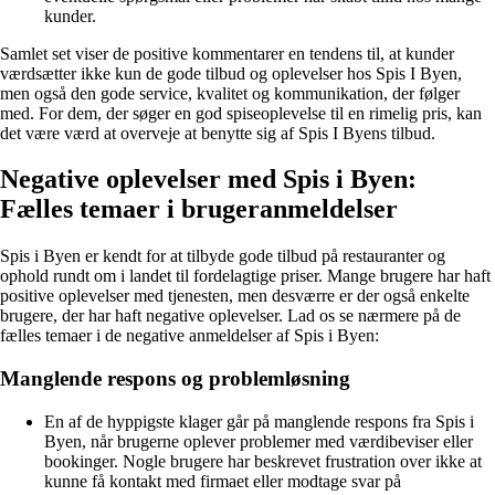
kunder.
Samlet set viser de positive kommentarer en tendens til, at kunder
værdsætter ikke kun de gode tilbud og oplevelser hos Spis I Byen,
men også den gode service, kvalitet og kommunikation, der følger
med. For dem, der søger en god spiseoplevelse til en rimelig pris, kan
det være værd at overveje at benytte sig af Spis I Byens tilbud.
Negative oplevelser med Spis i Byen:
Fælles temaer i brugeranmeldelser
Spis i Byen er kendt for at tilbyde gode tilbud på restauranter og
ophold rundt om i landet til fordelagtige priser. Mange brugere har haft
positive oplevelser med tjenesten, men desværre er der også enkelte
brugere, der har haft negative oplevelser. Lad os se nærmere på de
fælles temaer i de negative anmeldelser af Spis i Byen:
Manglende respons og problemløsning
En af de hyppigste klager går på manglende respons fra Spis i
Byen, når brugerne oplever problemer med værdibeviser eller
bookinger. Nogle brugere har beskrevet frustration over ikke at
kunne få kontakt med firmaet eller modtage svar på