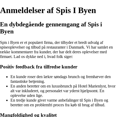
Anmeldelser af Spis I Byen
En dybdegående gennemgang af Spis i
Byen
Spis i Byen er et populært firma, der tilbyder et bredt udvalg af
spiseoplevelser og tilbud på restauranter i Danmark. Vi har samlet en
række kommentarer fra kunder, der har delt deres oplevelser med
firmaet. Lad os dykke ned i, hvad folk siger:
Positiv feedback fra tilfredse kunder
En kunde roser den lækre søndags brunch og fremhæver den
fantastiske betjening.
En anden beretter om en luxusbrunch på Hotel Marienlyst, hvor
alt var inkluderet, og personalet var yderst hjælpsomt. En
oplevelse uden lige.
En tredje kunde giver varme anbefalinger til Spis i Byen og
beretter om en problemfri proces fra køb til brug af tilbud.
Mangfoldighed og kvalitet