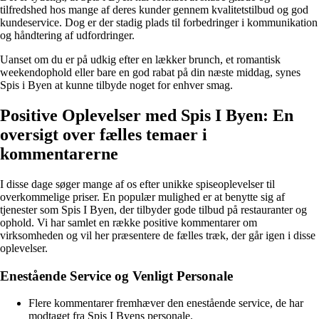
tilfredshed hos mange af deres kunder gennem kvalitetstilbud og god
kundeservice. Dog er der stadig plads til forbedringer i kommunikation
og håndtering af udfordringer.
Uanset om du er på udkig efter en lækker brunch, et romantisk
weekendophold eller bare en god rabat på din næste middag, synes
Spis i Byen at kunne tilbyde noget for enhver smag.
Positive Oplevelser med Spis I Byen: En
oversigt over fælles temaer i
kommentarerne
I disse dage søger mange af os efter unikke spiseoplevelser til
overkommelige priser. En populær mulighed er at benytte sig af
tjenester som Spis I Byen, der tilbyder gode tilbud på restauranter og
ophold. Vi har samlet en række positive kommentarer om
virksomheden og vil her præsentere de fælles træk, der går igen i disse
oplevelser.
Enestående Service og Venligt Personale
Flere kommentarer fremhæver den enestående service, de har
modtaget fra Spis I Byens personale.