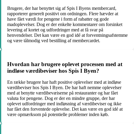
Brugere, der har benyttet sig af Spis I Byens membercard,
rapporterer generelt positivt om ordningen. Flere hævder at
have fået værdi for pengene i form af rabatter og gode
madoplevelser. Dog er der enkelte kommentarer om forsinket
levering af kortet og udfordringer med at få svar på
henvendelser. Det kan være en god idé at forventningsafstemme
og være tålmodig ved bestilling af membercardet.
Hvordan har brugere oplevet processen med at
indløse værdibeviser hos Spis I Byen?
En række brugere har haft positive oplevelser med at indløse
værdibeviser hos Spis I Byen. De har haft nemme oplevelser
med at benytte værdibevæiserne på restauranter og har fået
valuta for pengene. Dog er der en mindre gruppe, der har
oplevet udfordringer med indløsning af værdibeviser og ikke
har fået den forventede oplevelse. Det kan være en god idé at
være opmærksom på potentielle problemer inden køb.