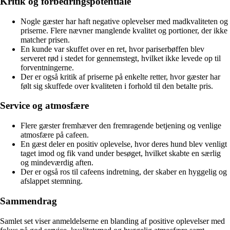
Kritik og forbedringspotentiale
Nogle gæster har haft negative oplevelser med madkvaliteten og
priserne. Flere nævner manglende kvalitet og portioner, der ikke
matcher prisen.
En kunde var skuffet over en ret, hvor pariserbøffen blev
serveret rød i stedet for gennemstegt, hvilket ikke levede op til
forventningerne.
Der er også kritik af priserne på enkelte retter, hvor gæster har
følt sig skuffede over kvaliteten i forhold til den betalte pris.
Service og atmosfære
Flere gæster fremhæver den fremragende betjening og venlige
atmosfære på cafeen.
En gæst deler en positiv oplevelse, hvor deres hund blev venligt
taget imod og fik vand under besøget, hvilket skabte en særlig
og mindeværdig aften.
Der er også ros til cafeens indretning, der skaber en hyggelig og
afslappet stemning.
Sammendrag
Samlet set viser anmeldelserne en blanding af positive oplevelser med