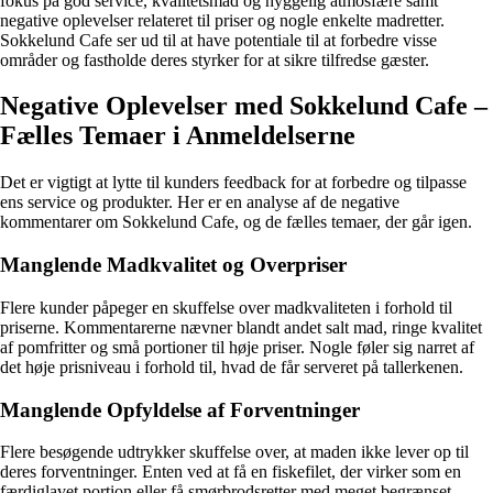
fokus på god service, kvalitetsmad og hyggelig atmosfære samt
negative oplevelser relateret til priser og nogle enkelte madretter.
Sokkelund Cafe ser ud til at have potentiale til at forbedre visse
områder og fastholde deres styrker for at sikre tilfredse gæster.
Negative Oplevelser med Sokkelund Cafe –
Fælles Temaer i Anmeldelserne
Det er vigtigt at lytte til kunders feedback for at forbedre og tilpasse
ens service og produkter. Her er en analyse af de negative
kommentarer om Sokkelund Cafe, og de fælles temaer, der går igen.
Manglende Madkvalitet og Overpriser
Flere kunder påpeger en skuffelse over madkvaliteten i forhold til
priserne. Kommentarerne nævner blandt andet salt mad, ringe kvalitet
af pomfritter og små portioner til høje priser. Nogle føler sig narret af
det høje prisniveau i forhold til, hvad de får serveret på tallerkenen.
Manglende Opfyldelse af Forventninger
Flere besøgende udtrykker skuffelse over, at maden ikke lever op til
deres forventninger. Enten ved at få en fiskefilet, der virker som en
færdiglavet portion eller få smørbrodsretter med meget begrænset