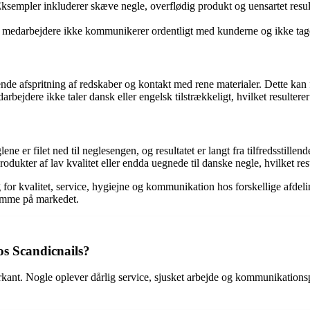
 Eksempler inkluderer skæve negle, overflødig produkt og uensartet resul
medarbejdere ikke kommunikerer ordentligt med kunderne og ikke tager sig 
afspritning af redskaber og kontakt med rene materialer. Dette kan fø
jdere ikke taler dansk eller engelsk tilstrækkeligt, hvilket resulterer 
er filet ned til neglesengen, og resultatet er langt fra tilfredsstillend
odukter af lav kvalitet eller endda uegnede til danske negle, hvilket re
or kvalitet, service, hygiejne og kommunikation hos forskellige afdelin
dømme på markedet.
os Scandicnails?
rkant. Nogle oplever dårlig service, sjusket arbejde og kommunikations