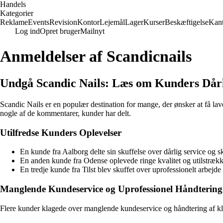
Handels
Kategorier
Reklame
Events
Revision
Kontor
Lejemål
Lager
Kurser
Beskæftigelse
Kant
Log ind
Opret bruger
Mailnyt
Anmeldelser af Scandicnails
Undgå Scandic Nails: Læs om Kunders Dårl
Scandic Nails er en populær destination for mange, der ønsker at få la
nogle af de kommentarer, kunder har delt.
Utilfredse Kunders Oplevelser
En kunde fra Aalborg delte sin skuffelse over dårlig service og 
En anden kunde fra Odense oplevede ringe kvalitet og utilstræk
En tredje kunde fra Tilst blev skuffet over uprofessionelt arbe
Manglende Kundeservice og Uprofessionel Håndtering
Flere kunder klagede over manglende kundeservice og håndtering af kl