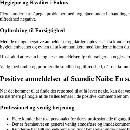
Hygiejne og Kvalitet i Fokus
Flere kunder har påpeget problemer med hygiejnen under behandlinger 
tilfredshed negativt.
Opfordring til Forsigtighed
Med de mange negative anmeldelser og dårlige oplevelser fra kunder er
hygiejneniveauet og evnen til at kommunikere med kunderne inden du be
Husk altid at researche og læse anmeldelser, før du vælger en neglesalo
Vælg med omhu og prioriter din sundhed og tilfredshed, når det kommer
Positive anmeldelser af Scandic Nails: En s
Når det kommer til at finde det rette sted til at få lavet negle, kan de
se nærmere på nogle af de fælles temaer i de positive kommentarer om
Professionel og venlig betjening
Flere kunder har rost personalet for deres professionelle tilgang ti
Der er fremhævet en generel venlig atmosfære og imødekommenh
Kunderne har følt sig velkomne og godt behandlet under deres b