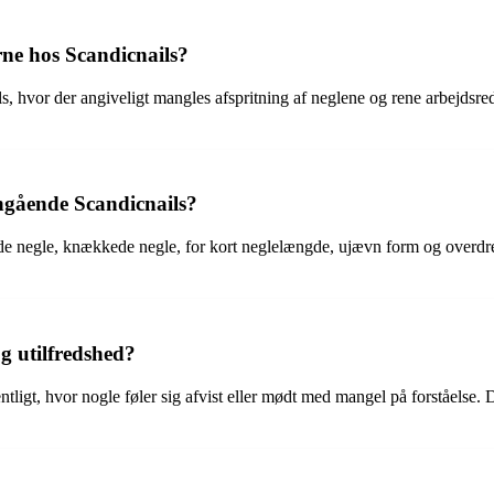
rne hos Scandicnails?
, hvor der angiveligt mangles afspritning af neglene og rene arbejdsre
angående Scandicnails?
nde negle, knækkede negle, for kort neglelængde, ujævn form og overdr
g utilfredshed?
entligt, hvor nogle føler sig afvist eller mødt med mangel på forståels