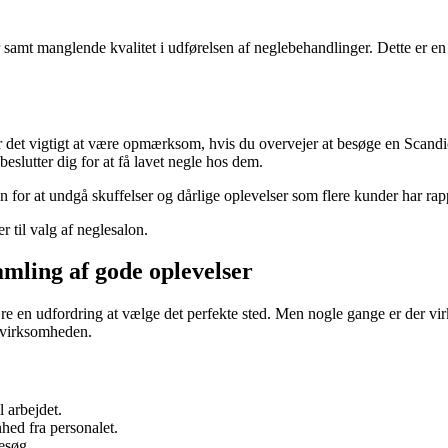
samt manglende kvalitet i udførelsen af neglebehandlinger. Dette er e
 det vigtigt at være opmærksom, hvis du overvejer at besøge en Scandi
slutter dig for at få lavet negle hos dem.
n for at undgå skuffelser og dårlige oplevelser som flere kunder har ra
 til valg af neglesalon.
amling af gode oplevelser
t være en udfordring at vælge det perfekte sted. Men nogle gange er der v
 virksomheden.
l arbejdet.
ed fra personalet.
esøg.