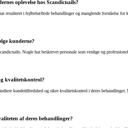
nes oplevelse hos Scandicnails?
esulteret i fejlbehæftede behandlinger og manglende forståelse for kund
følge kunderne?
candicnails. Nogle har beskrevet personale som venlige og professionel
g kvalitetskontrol?
dtere kundetilfredshed og sikre kvalitetskontrol i deres behandlinger.
valiteten af deres behandlinger?