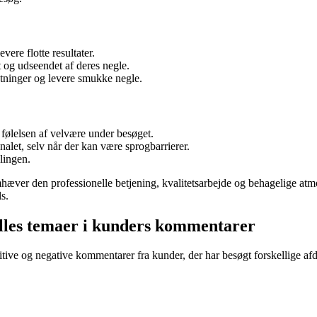
vere flotte resultater.
 og udseendet af deres negle.
entninger og levere smukke negle.
ølelsen af velvære under besøget.
let, selv når der kan være sprogbarrierer.
lingen.
hæver den professionelle betjening, kvalitetsarbejde og behagelige atmo
s.
ælles temaer i kunders kommentarer
tive og negative kommentarer fra kunder, der har besøgt forskellige af