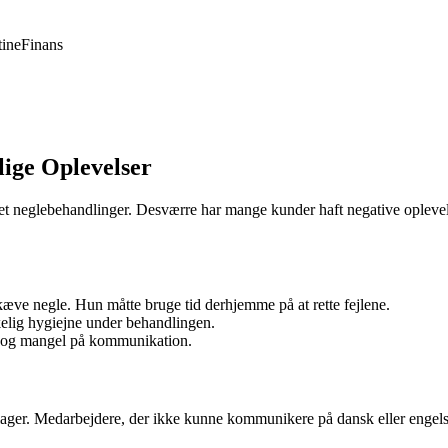
ine
Finans
ige Oplevelser
vet neglebehandlinger. Desværre har mange kunder haft negative oplevels
skæve negle. Hun måtte bruge tid derhjemme på at rette fejlene.
kelig hygiejne under behandlingen.
jde og mangel på kommunikation.
ager. Medarbejdere, der ikke kunne kommunikere på dansk eller engelsk