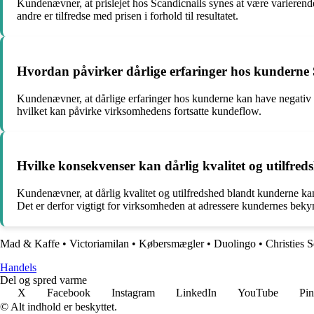
Kundenævner, at prislejet hos Scandicnails synes at være varierende 
andre er tilfredse med prisen i forhold til resultatet.
Hvordan påvirker dårlige erfaringer hos kunderne
Kundenævner, at dårlige erfaringer hos kunderne kan have negativ 
hvilket kan påvirke virksomhedens fortsatte kundeflow.
Hvilke konsekvenser kan dårlig kvalitet og utilfred
Kundenævner, at dårlig kvalitet og utilfredshed blandt kunderne kan
Det er derfor vigtigt for virksomheden at adressere kundernes bekym
Mad & Kaffe
•
Victoriamilan
•
Købersmægler
•
Duolingo
•
Christies 
Handels
Del og spred varme
X
Facebook
Instagram
LinkedIn
YouTube
Pin
© Alt indhold er beskyttet.