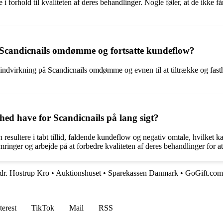
i forhold til kvaliteten af deres behandlinger. Nogle føler, at de ikke f
 Scandicnails omdømme og fortsatte kundeflow?
indvirkning på Scandicnails omdømme og evnen til at tiltrække og fasth
shed have for Scandicnails på lang sigt?
 resultere i tabt tillid, faldende kundeflow og negativ omtale, hvilket 
ringer og arbejde på at forbedre kvaliteten af deres behandlinger for a
Sdr. Hostrup Kro
•
Auktionshuset
•
Sparekassen Danmark
•
GoGift.com
terest
TikTok
Mail
RSS