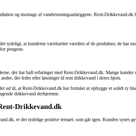
llation og montage af vandrensningsanlæggene. Rent-Drikkevand.dk har få
r det tydeligt, at kunderne værdsætter værdien af de produkter, de har 
 for pengene.
underne, der har haft erfaringer med Rent-Drikkevand.dk. Mange kunder 
ndre, der leder efter løsninger til rent drikkevand i deres hjem.
 det ud til, at Rent-Drikkevand.dk har formået at opbygge et solidt ry b
lsmagende drikkevand derhjemme.
Rent-Drikkevand.dk
d.dk, er der tydelige positive temaer, som går igen. Kunden synes ge