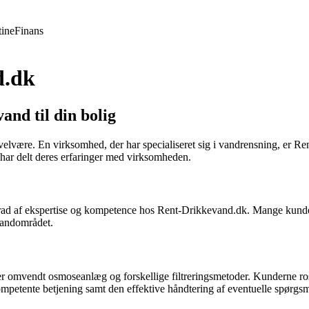
ine
Finans
d.dk
and til din bolig
elvære. En virksomhed, der har specialiseret sig i vandrensning, er Ren
har delt deres erfaringer med virksomheden.
rad af ekspertise og kompetence hos Rent-Drikkevand.dk. Mange kunde
vandområdet.
r omvendt osmoseanlæg og forskellige filtreringsmetoder. Kunderne ro
mpetente betjening samt den effektive håndtering af eventuelle spørgsm