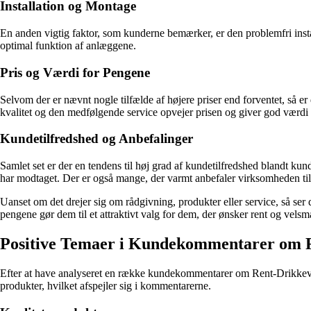
Installation og Montage
En anden vigtig faktor, som kunderne bemærker, er den problemfri insta
optimal funktion af anlæggene.
Pris og Værdi for Pengene
Selvom der er nævnt nogle tilfælde af højere priser end forventet, så e
kvalitet og den medfølgende service opvejer prisen og giver god værdi
Kundetilfredshed og Anbefalinger
Samlet set er der en tendens til høj grad af kundetilfredshed blandt k
har modtaget. Der er også mange, der varmt anbefaler virksomheden til a
Uanset om det drejer sig om rådgivning, produkter eller service, så ser
pengene gør dem til et attraktivt valg for dem, der ønsker rent og ve
Positive Temaer i Kundekommentarer om 
Efter at have analyseret en række kundekommentarer om Rent-Drikkevan
produkter, hvilket afspejler sig i kommentarerne.