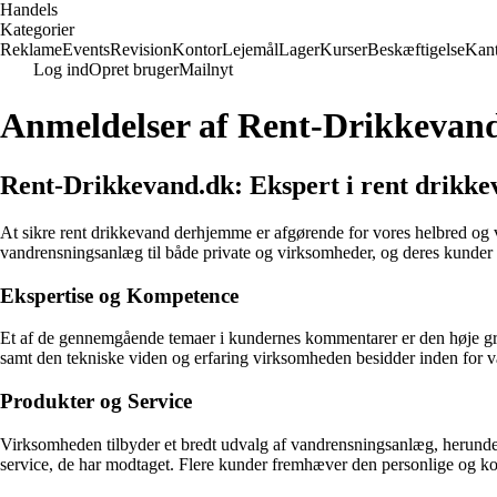
Handels
Kategorier
Reklame
Events
Revision
Kontor
Lejemål
Lager
Kurser
Beskæftigelse
Kant
Log ind
Opret bruger
Mailnyt
Anmeldelser af Rent-Drikkevan
Rent-Drikkevand.dk: Ekspert i rent drikkev
At sikre rent drikkevand derhjemme er afgørende for vores helbred og v
vandrensningsanlæg til både private og virksomheder, og deres kunder 
Ekspertise og Kompetence
Et af de gennemgående temaer i kundernes kommentarer er den høje g
samt den tekniske viden og erfaring virksomheden besidder inden for 
Produkter og Service
Virksomheden tilbyder et bredt udvalg af vandrensningsanlæg, herunde
service, de har modtaget. Flere kunder fremhæver den personlige og ko