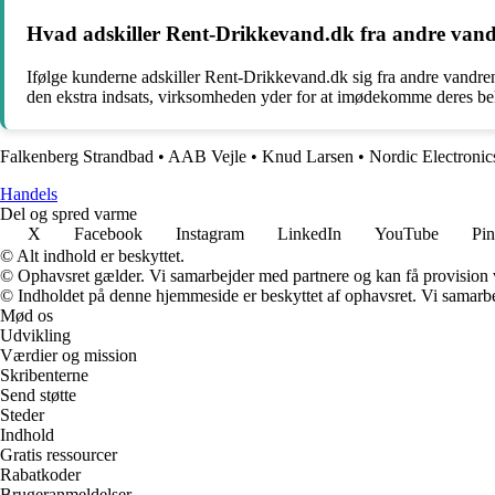
Hvad adskiller Rent-Drikkevand.dk fra andre van
Ifølge kunderne adskiller Rent-Drikkevand.dk sig fra andre vandre
den ekstra indsats, virksomheden yder for at imødekomme deres be
Falkenberg Strandbad
•
AAB Vejle
•
Knud Larsen
•
Nordic Electroni
Handels
Del og spred varme
X
Facebook
Instagram
LinkedIn
YouTube
Pin
© Alt indhold er beskyttet.
© Ophavsret gælder. Vi samarbejder med partnere og kan få provision
© Indholdet på denne hjemmeside er beskyttet af ophavsret. Vi samarbe
Mød os
Udvikling
Værdier og mission
Skribenterne
Send støtte
Steder
Indhold
Gratis ressourcer
Rabatkoder
Brugeranmeldelser