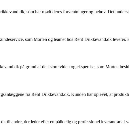
rikkevand.dk, som har mødt deres forventninger og behov. Det understrege
ndeservice, som Morten og teamet hos Rent-Drikkevand.dk leverer. Kund
kkevand.dk på grund af den store viden og ekspertise, som Morten besid
sanlæggene fra Rent-Drikkevand.dk. Kunden har oplevet, at produkterne
k til andre, der leder efter en pålidelig og professionel leverandør af