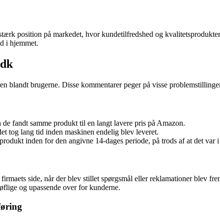
ærk position på markedet, hvor kundetilfredshed og kvalitetsprodukter
nd i hjemmet.
.dk
en blandt brugerne. Disse kommentarer peger på visse problemstillin
 da de fandt samme produkt til en langt lavere pris på Amazon.
t tog lang tid inden maskinen endelig blev leveret.
 produkt inden for den angivne 14-dages periode, på trods af at det var 
rmaets side, når der blev stillet spørgsmål eller reklamationer blev fre
uhøflige og upassende over for kunderne.
øring