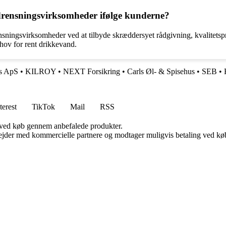
drensningsvirksomheder ifølge kunderne?
nsningsvirksomheder ved at tilbyde skræddersyet rådgivning, kvalitets
hov for rent drikkevand.
cs ApS
•
KILROY
•
NEXT Forsikring
•
Carls Øl- & Spisehus
•
SEB
•
terest
TikTok
Mail
RSS
 ved køb gennem anbefalede produkter.
jder med kommercielle partnere og modtager muligvis betaling ved køb.