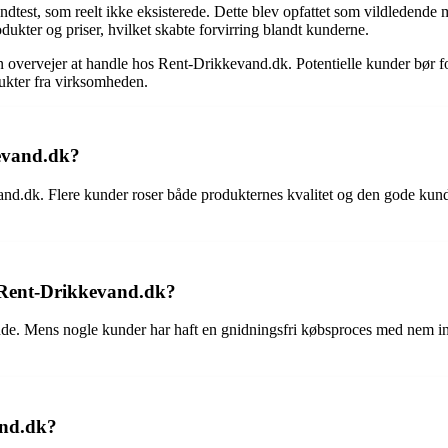
ndtest, som reelt ikke eksisterede. Dette blev opfattet som vildledende 
dukter og priser, hvilket skabte forvirring blandt kunderne.
n overvejer at handle hos Rent-Drikkevand.dk. Potentielle kunder bør f
dukter fra virksomheden.
kevand.dk?
and.dk. Flere kunder roser både produkternes kvalitet og den gode kund
 Rent-Drikkevand.dk?
e. Mens nogle kunder har haft en gnidningsfri købsproces med nem ins
and.dk?