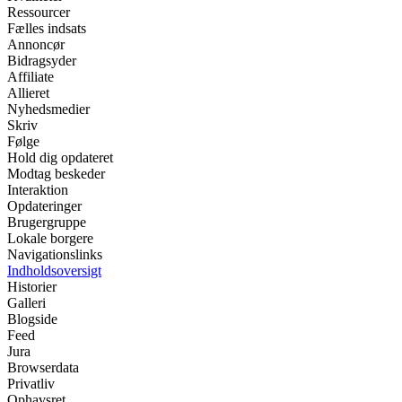
Ressourcer
Fælles indsats
Annoncør
Bidragsyder
Affiliate
Allieret
Nyhedsmedier
Skriv
Følge
Hold dig opdateret
Modtag beskeder
Interaktion
Opdateringer
Brugergruppe
Lokale borgere
Navigationslinks
Indholdsoversigt
Historier
Galleri
Blogside
Feed
Jura
Browserdata
Privatliv
Ophavsret