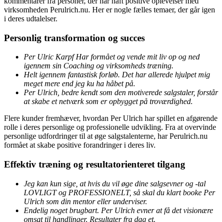
kommentarer fra personer, der har haft positive oplevelser med
virksomheden Perulrich.nu. Her er nogle fælles temaer, der går igen
i deres udtalelser.
Personlig transformation og succes
Per Ulric Karpf Har formået og vende mit liv op og ned
igennem sin Coaching og virksomheds træning.
Helt igennem fantastisk forløb. Det har allerede hjulpet mig
meget mere end jeg ku ha håbet på.
Per Ulrich, bedre kendt som den motiverede salgstaler, forstår
at skabe et netværk som er opbygget på troværdighed.
Flere kunder fremhæver, hvordan Per Ulrich har spillet en afgørende
rolle i deres personlige og professionelle udvikling. Fra at overvinde
personlige udfordringer til at øge salgstalenterne, har Perulrich.nu
formået at skabe positive forandringer i deres liv.
Effektiv træning og resultatorienteret tilgang
Jeg kan kun sige, at hvis du vil øge dine salgsevner og -tal
LOVLIGT og PROFESSIONELT, så skal du klart booke Per
Ulrich som din mentor eller underviser.
Endelig noget brugbart. Per Ulrich evner at få det visionære
omsat til handlinger. Resultater fra dag et.