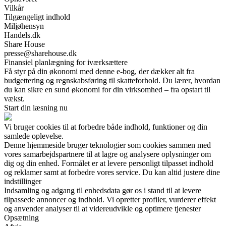
Vilkår
Tilgængeligt indhold
Miljøhensyn
Handels.dk
Share House
presse@sharehouse.dk
Finansiel planlægning for iværksættere
Få styr på din økonomi med denne e-bog, der dækker alt fra
budgettering og regnskabsføring til skatteforhold. Du lærer, hvordan
du kan sikre en sund økonomi for din virksomhed – fra opstart til
vækst.
Start din læsning nu
Vi bruger cookies til at forbedre både indhold, funktioner og din
samlede oplevelse.
Denne hjemmeside bruger teknologier som cookies sammen med
vores samarbejdspartnere til at lagre og analysere oplysninger om
dig og din enhed. Formålet er at levere personligt tilpasset indhold
og reklamer samt at forbedre vores service. Du kan altid justere dine
indstillinger
Indsamling og adgang til enhedsdata gør os i stand til at levere
tilpassede annoncer og indhold. Vi opretter profiler, vurderer effekt
og anvender analyser til at videreudvikle og optimere tjenester
Opsætning