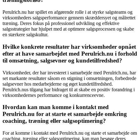
Perulrich.nu har spillet en afgørende rolle i at styrke salgsteams og
virksomheders salgsperformance gennem skræddersyet og målrettet
træning. Deres fokus på professionel udvikling og effektive
salgsstrategier har hjulpet med at optimere salgsprocessen og skabe
en stærkere salgskultur.
Hvilke konkrete resultater har virksomheder opnået
efter at have samarbejdet med Perulrich.nu i forhold
til omsætning, salgsevner og kundetilfredshed?
Virksomheder, der har investeret i samarbejde med Perulrich.nu, har
set markante resultater såsom en stigning i omsætningen, forbedrede
salgsevner hos medarbejderne og øget kundetilfredshed.
Perulrich.nus tilgang har bidraget til at skabe en positiv forandring i
virksomhedernes performance og konkurrenceevne.
Hvordan kan man komme i kontakt med
Perulrich.nu for at starte et samarbejde omkring
coaching, træning eller salgsoptimering?
For at komme i kontakt med Perulrich.nu og starte et samarbejde om
coaching, træning eller salgsoptimering, kan man besøge deres