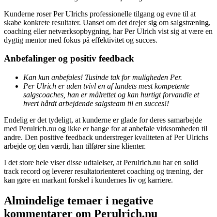
Kunderne roser Per Ulrichs professionelle tilgang og evne til at
skabe konkrete resultater. Uanset om det drejer sig om salgstræning,
coaching eller netværksopbygning, har Per Ulrich vist sig at være en
dygtig mentor med fokus på effektivitet og succes.
Anbefalinger og positiv feedback
Kan kun anbefales! Tusinde tak for muligheden Per.
Per Ulrich er uden tvivl en af landets mest kompetente
salgscoaches, han er målrettet og kan hurtigt forvandle et
hvert hårdt arbejdende salgsteam til en succes!!
Endelig er det tydeligt, at kunderne er glade for deres samarbejde
med Perulrich.nu og ikke er bange for at anbefale virksomheden til
andre. Den positive feedback understreger kvaliteten af Per Ulrichs
arbejde og den værdi, han tilfører sine klienter.
I det store hele viser disse udtalelser, at Perulrich.nu har en solid
track record og leverer resultatorienteret coaching og træning, der
kan gøre en markant forskel i kundernes liv og karriere.
Almindelige temaer i negative
kommentarer om Perulrich.nu