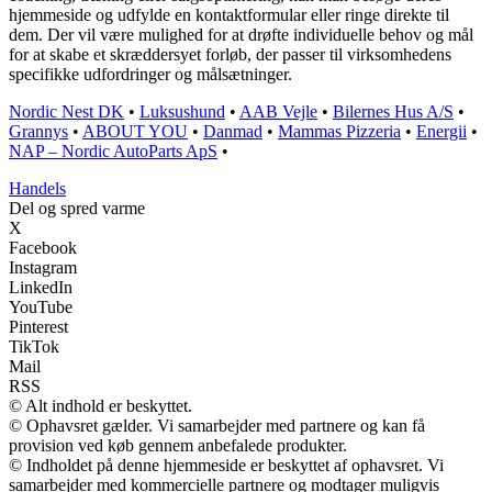
hjemmeside og udfylde en kontaktformular eller ringe direkte til
dem. Der vil være mulighed for at drøfte individuelle behov og mål
for at skabe et skræddersyet forløb, der passer til virksomhedens
specifikke udfordringer og målsætninger.
Nordic Nest DK
•
Luksushund
•
AAB Vejle
•
Bilernes Hus A/S
•
Grannys
•
ABOUT YOU
•
Danmad
•
Mammas Pizzeria
•
Energii
•
NAP – Nordic AutoParts ApS
•
Handels
Del og spred varme
X
Facebook
Instagram
LinkedIn
YouTube
Pinterest
TikTok
Mail
RSS
© Alt indhold er beskyttet.
© Ophavsret gælder. Vi samarbejder med partnere og kan få
provision ved køb gennem anbefalede produkter.
© Indholdet på denne hjemmeside er beskyttet af ophavsret. Vi
samarbejder med kommercielle partnere og modtager muligvis