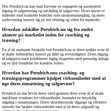
Hos Perulrich.nu kan man forvente en engageret og passioneret
tilgang til salgstræning og udvikling af salgsevner. Deres kurser er
målrettet mod konkrete brancher som ejendomsmægling, og deres
undervisning baserer sig på reel erfaring og viden fra markedet.
Hvordan adskiller Perulrich.nu sig fra andre
aktører på markedet inden for coaching og
træning?
En af de markante forskelle ved Perulrich.nu er deres unikke evne til
at skabe forbindelser baseret på tillid og troværdighed. Deres tilgang
til salgsprocessen kombinerer faglig ekspertise med personlig indsigt
og en dyb forståelse for kundens behov.
Hvordan har Perulrich.nus coaching- og
træningsprogrammer hjulpet virksomheder med at
øge deres omsætning og salgsevner?
Perulrich.nu har bevist deres værd gennem deres evne til at skabe
mærkbare resultater for virksomheder, herunder en betydelig
stigning i omsætningen. Deres skræddersyede tilgange og effektive
metoder har hjulpet virksomheder med at nå deres salgsmål og