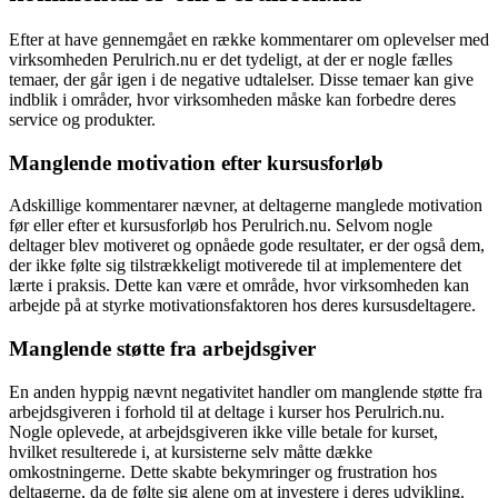
Efter at have gennemgået en række kommentarer om oplevelser med
virksomheden Perulrich.nu er det tydeligt, at der er nogle fælles
temaer, der går igen i de negative udtalelser. Disse temaer kan give
indblik i områder, hvor virksomheden måske kan forbedre deres
service og produkter.
Manglende motivation efter kursusforløb
Adskillige kommentarer nævner, at deltagerne manglede motivation
før eller efter et kursusforløb hos Perulrich.nu. Selvom nogle
deltager blev motiveret og opnåede gode resultater, er der også dem,
der ikke følte sig tilstrækkeligt motiverede til at implementere det
lærte i praksis. Dette kan være et område, hvor virksomheden kan
arbejde på at styrke motivationsfaktoren hos deres kursusdeltagere.
Manglende støtte fra arbejdsgiver
En anden hyppig nævnt negativitet handler om manglende støtte fra
arbejdsgiveren i forhold til at deltage i kurser hos Perulrich.nu.
Nogle oplevede, at arbejdsgiveren ikke ville betale for kurset,
hvilket resulterede i, at kursisterne selv måtte dække
omkostningerne. Dette skabte bekymringer og frustration hos
deltagerne, da de følte sig alene om at investere i deres udvikling.