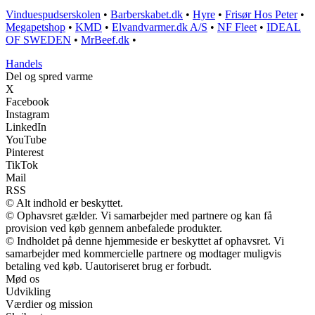
Vinduespudserskolen
•
Barberskabet.dk
•
Hyre
•
Frisør Hos Peter
•
Megapetshop
•
KMD
•
Elvandvarmer.dk A/S
•
NF Fleet
•
IDEAL
OF SWEDEN
•
MrBeef.dk
•
Handels
Del og spred varme
X
Facebook
Instagram
LinkedIn
YouTube
Pinterest
TikTok
Mail
RSS
© Alt indhold er beskyttet.
© Ophavsret gælder. Vi samarbejder med partnere og kan få
provision ved køb gennem anbefalede produkter.
© Indholdet på denne hjemmeside er beskyttet af ophavsret. Vi
samarbejder med kommercielle partnere og modtager muligvis
betaling ved køb. Uautoriseret brug er forbudt.
Mød os
Udvikling
Værdier og mission