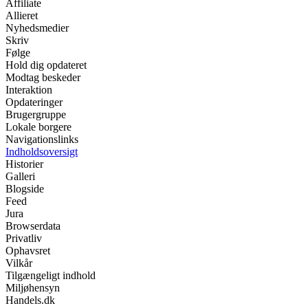
Affiliate
Allieret
Nyhedsmedier
Skriv
Følge
Hold dig opdateret
Modtag beskeder
Interaktion
Opdateringer
Brugergruppe
Lokale borgere
Navigationslinks
Indholdsoversigt
Historier
Galleri
Blogside
Feed
Jura
Browserdata
Privatliv
Ophavsret
Vilkår
Tilgængeligt indhold
Miljøhensyn
Handels.dk