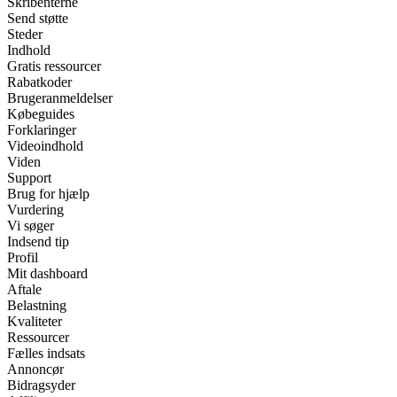
Skribenterne
Send støtte
Steder
Indhold
Gratis ressourcer
Rabatkoder
Brugeranmeldelser
Købeguides
Forklaringer
Videoindhold
Viden
Support
Brug for hjælp
Vurdering
Vi søger
Indsend tip
Profil
Mit dashboard
Aftale
Belastning
Kvaliteter
Ressourcer
Fælles indsats
Annoncør
Bidragsyder