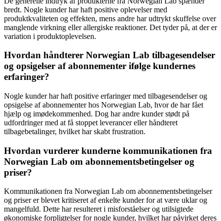
De generelle indtryk af produkterne fra Norwegian Lab spænder
bredt. Nogle kunder har haft positive oplevelser med
produktkvaliteten og effekten, mens andre har udtrykt skuffelse over
manglende virkning eller allergiske reaktioner. Det tyder på, at der er
variation i produktoplevelsen.
Hvordan håndterer Norwegian Lab tilbagesendelser
og opsigelser af abonnementer ifølge kundernes
erfaringer?
Nogle kunder har haft positive erfaringer med tilbagesendelser og
opsigelse af abonnementer hos Norwegian Lab, hvor de har fået
hjælp og imødekommenhed. Dog har andre kunder stødt på
udfordringer med at få stoppet leverancer eller håndteret
tilbagebetalinger, hvilket har skabt frustration.
Hvordan vurderer kunderne kommunikationen fra
Norwegian Lab om abonnementsbetingelser og
priser?
Kommunikationen fra Norwegian Lab om abonnementsbetingelser
og priser er blevet kritiseret af enkelte kunder for at være uklar og
mangelfuld. Dette har resulteret i misforståelser og utilsigtede
økonomiske forpligtelser for nogle kunder, hvilket har påvirket deres