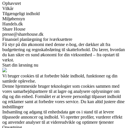
Ophavsret
Vilkår
Tilgængeligt indhold
Miljøhensyn
Handels.dk
Share House
presse@sharehouse.dk
Finansiel planlægning for iværksættere
Få styr på din økonomi med denne e-bog, der dækker alt fra
budgettering og regnskabsføring til skatteforhold. Du lærer, hvordan
du kan sikre en sund økonomi for din virksomhed – fra opstart til
vækst.
Start din læsning nu
Vi bruger cookies til at forbedre både indhold, funktioner og din
samlede oplevelse.
Denne hjemmeside bruger teknologier som cookies sammen med
vores samarbejdspartnere til at lagre og analysere oplysninger om
dig og din enhed. Formålet er at levere personligt tilpasset indhold
og reklamer samt at forbedre vores service. Du kan altid justere dine
indstillinger
Indsamling og adgang til enhedsdata gør os i stand til at levere
tilpassede annoncer og indhold. Vi opretter profiler, vurderer effekt
og anvender analyser til at videreudvikle og optimere tjenester
Opsætning