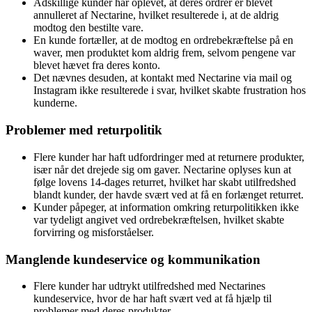
Adskillige kunder har oplevet, at deres ordrer er blevet
annulleret af Nectarine, hvilket resulterede i, at de aldrig
modtog den bestilte vare.
En kunde fortæller, at de modtog en ordrebekræftelse på en
waver, men produktet kom aldrig frem, selvom pengene var
blevet hævet fra deres konto.
Det nævnes desuden, at kontakt med Nectarine via mail og
Instagram ikke resulterede i svar, hvilket skabte frustration hos
kunderne.
Problemer med returpolitik
Flere kunder har haft udfordringer med at returnere produkter,
især når det drejede sig om gaver. Nectarine oplyses kun at
følge lovens 14-dages returret, hvilket har skabt utilfredshed
blandt kunder, der havde svært ved at få en forlænget returret.
Kunder påpeger, at information omkring returpolitikken ikke
var tydeligt angivet ved ordrebekræftelsen, hvilket skabte
forvirring og misforståelser.
Manglende kundeservice og kommunikation
Flere kunder har udtrykt utilfredshed med Nectarines
kundeservice, hvor de har haft svært ved at få hjælp til
problemer med deres produkter.