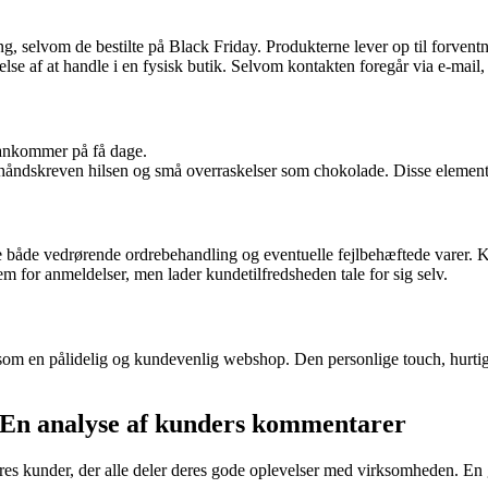
ng, selvom de bestilte på Black Friday. Produkterne lever op til forvent
else af at handle i en fysisk butik. Selvom kontakten foregår via e-mai
 ankommer på få dage.
håndskreven hilsen og små overraskelser som chokolade. Disse elementer
de vedrørende ordrebehandling og eventuelle fejlbehæftede varer. Kun
for anmeldelser, men lader kundetilfredsheden tale for sig selv.
som en pålidelig og kundevenlig webshop. Den personlige touch, hurtige
 En analyse af kunders kommentarer
s kunder, der alle deler deres gode oplevelser med virksomheden. En 