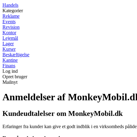
Handels
Kategorier
Reklame
Events
Revision
Kontor
Lejemål
Lager
Kurser
Beskæftigelse
Kantine
Finans
Log ind
Opret bruger
Mailnyt
Anmeldelser af MonkeyMobil.d
Kundeudtalelser om MonkeyMobil.dk
Erfaringer fra kunder kan give et godt indblik i en virksomheds pålid