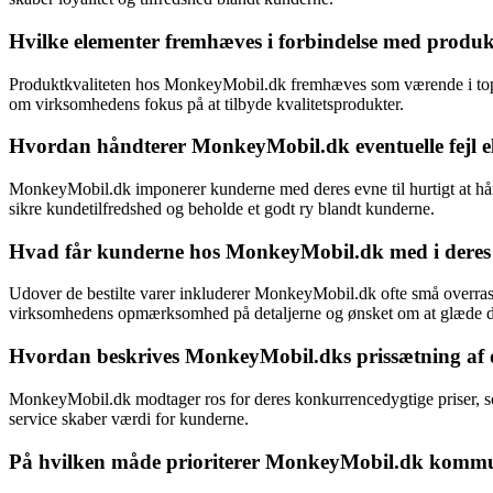
Hvilke elementer fremhæves i forbindelse med produ
Produktkvaliteten hos MonkeyMobil.dk fremhæves som værende i top me
om virksomhedens fokus på at tilbyde kvalitetsprodukter.
Hvordan håndterer MonkeyMobil.dk eventuelle fejl e
MonkeyMobil.dk imponerer kunderne med deres evne til hurtigt at håndt
sikre kundetilfredshed og beholde et godt ry blandt kunderne.
Hvad får kunderne hos MonkeyMobil.dk med i deres p
Udover de bestilte varer inkluderer MonkeyMobil.dk ofte små overraske
virksomhedens opmærksomhed på detaljerne og ønsket om at glæde d
Hvordan beskrives MonkeyMobil.dks prissætning af 
MonkeyMobil.dk modtager ros for deres konkurrencedygtige priser, so
service skaber værdi for kunderne.
På hvilken måde prioriterer MonkeyMobil.dk kommu