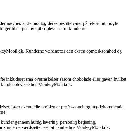
r nævner, at de modtog deres bestilte varer på rekordtid, nogle
ager til en positiv købsoplevelse for kunderne.
MonkeyMobil.dk. Kunderne værdsætter den ekstra opmærksomhed og
fte inkluderet små overraskelser såsom chokolade eller gaver, hvilket
dig kundeoplevelse hos MonkeyMobil.dk.
lser, løser eventuelle problemer professionelt og imødekommende,
rne.
kunder gennem hurtig levering, personlig betjening,
 som kunderne værdsætter ved at handle hos MonkeyMobil.dk.