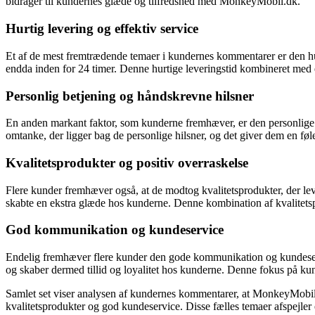
bidrager til kundernes glæde og tilfredshed med MonkeyMobil.dk.
Hurtig levering og effektiv service
Et af de mest fremtrædende temaer i kundernes kommentarer er den hur
endda inden for 24 timer. Denne hurtige leveringstid kombineret med 
Personlig betjening og håndskrevne hilsner
En anden markant faktor, som kunderne fremhæver, er den personlig
omtanke, der ligger bag de personlige hilsner, og det giver dem en føl
Kvalitetsprodukter og positiv overraskelse
Flere kunder fremhæver også, at de modtog kvalitetsprodukter, der lev
skabte en ekstra glæde hos kunderne. Denne kombination af kvalitets
God kommunikation og kundeservice
Endelig fremhæver flere kunder den gode kommunikation og kundeser
og skaber dermed tillid og loyalitet hos kunderne. Denne fokus på kun
Samlet set viser analysen af kundernes kommentarer, at MonkeyMobil.
kvalitetsprodukter og god kundeservice. Disse fælles temaer afspejl