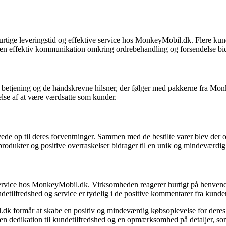
tige leveringstid og effektive service hos MonkeyMobil.dk. Flere kunde
en effektiv kommunikation omkring ordrebehandling og forsendelse bidr
e betjening og de håndskrevne hilsner, der følger med pakkerne fra 
else af at være værdsatte som kunder.
ede op til deres forventninger. Sammen med de bestilte varer blev der o
produkter og positive overraskelser bidrager til en unik og mindevær
vice hos MonkeyMobil.dk. Virksomheden reagerer hurtigt på henvende
detilfredshed og service er tydelig i de positive kommentarer fra kunde
dk formår at skabe en positiv og mindeværdig købsoplevelse for deres 
er en dedikation til kundetilfredshed og en opmærksomhed på detaljer,