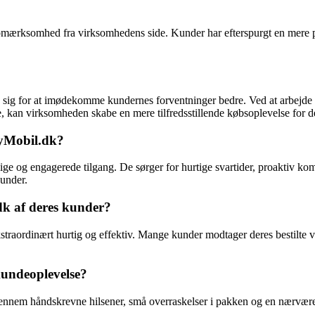
mærksomhed fra virksomhedens side. Kunder har efterspurgt en mere pe
e sig for at imødekomme kundernes forventninger bedre. Ved at arbejde
e, kan virksomheden skabe en mere tilfredsstillende købsoplevelse for d
yMobil.dk?
og engagerede tilgang. De sørger for hurtige svartider, proaktiv kommu
kunder.
k af deres kunder?
aordinært hurtig og effektiv. Mange kunder modtager deres bestilte var
kundeoplevelse?
ennem håndskrevne hilsener, små overraskelser i pakken og en nærvæ