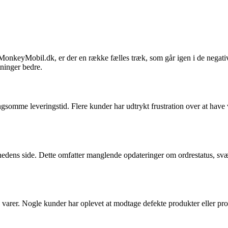
keyMobil.dk, er der en række fælles træk, som går igen i de negative 
ninger bedre.
somme leveringstid. Flere kunder har udtrykt frustration over at have ve
ens side. Dette omfatter manglende opdateringer om ordrestatus, svær
arer. Nogle kunder har oplevet at modtage defekte produkter eller produ