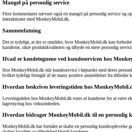
Mangel på personlig service
Flere kommentarer nævner også en mangel på personlig service og op
interaktioner med MonkeyMobil.dk.
Sammenfatning
Det er tydeligt, at der er områder, hvor MonkeyMobil.dk kan forbedr
kunderne, sikre produktkvaliteten og tilbyde en mere personlig servic
Hvad er kendetegnene ved kundeservicen hos Monke
Hos MonkeyMobil.dk står kundeservice i højsædet med deres personlige 
hvilket tydeligt fremgår af de many positive anmeldelser fra tilfredse 
Hvordan beskrives leveringstiden hos MonkeyMobil.d
Leveringstiden hos MonkeyMobil.dk roses af kunderne for at være ekstr
lagerstyring hos virksomheden.
Hvordan bidrager MonkeyMobil.dk til en personlig 
MonkeyMobil.dk har formået at skabe en personlig kundeoplevelse g
skaber loyalitet og tilfredshed blandt kunderne.