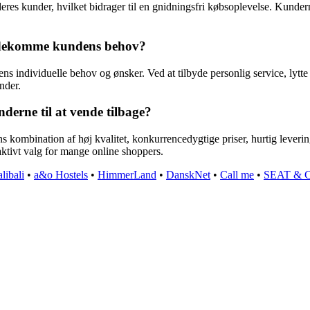
res kunder, hvilket bidrager til en gnidningsfri købsoplevelse. Kunde
mødekomme kundens behov?
dividuelle behov og ønsker. Ved at tilbyde personlig service, lytte t
nder.
derne til at vende tilbage?
mbination af høj kvalitet, konkurrencedygtige priser, hurtig levering,
aktivt valg for mange online shoppers.
libali
•
a&o Hostels
•
HimmerLand
•
DanskNet
•
Call me
•
SEAT & 