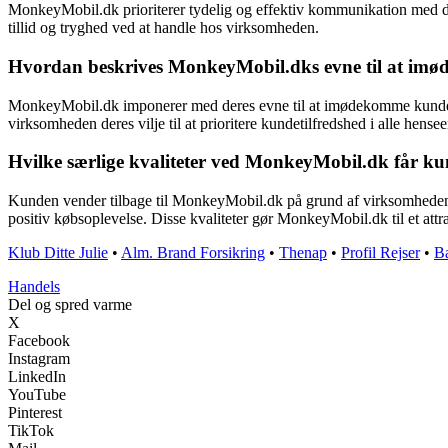
MonkeyMobil.dk prioriterer tydelig og effektiv kommunikation med de
tillid og tryghed ved at handle hos virksomheden.
Hvordan beskrives MonkeyMobil.dks evne til at i
MonkeyMobil.dk imponerer med deres evne til at imødekomme kundens in
virksomheden deres vilje til at prioritere kundetilfredshed i alle hensee
Hvilke særlige kvaliteter ved MonkeyMobil.dk får kun
Kunden vender tilbage til MonkeyMobil.dk på grund af virksomhedens ko
positiv købsoplevelse. Disse kvaliteter gør MonkeyMobil.dk til et attr
Klub Ditte Julie
•
Alm. Brand Forsikring
•
Thenap
•
Profil Rejser
•
Ba
Handels
Del og spred varme
X
Facebook
Instagram
LinkedIn
YouTube
Pinterest
TikTok