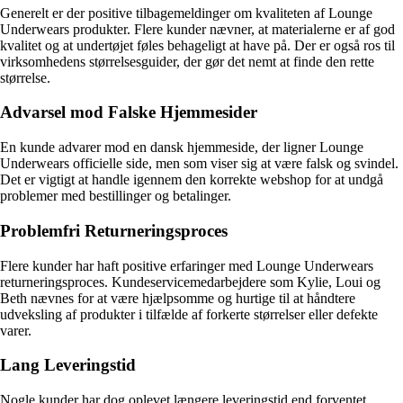
Generelt er der positive tilbagemeldinger om kvaliteten af Lounge
Underwears produkter. Flere kunder nævner, at materialerne er af god
kvalitet og at undertøjet føles behageligt at have på. Der er også ros til
virksomhedens størrelsesguider, der gør det nemt at finde den rette
størrelse.
Advarsel mod Falske Hjemmesider
En kunde advarer mod en dansk hjemmeside, der ligner Lounge
Underwears officielle side, men som viser sig at være falsk og svindel.
Det er vigtigt at handle igennem den korrekte webshop for at undgå
problemer med bestillinger og betalinger.
Problemfri Returneringsproces
Flere kunder har haft positive erfaringer med Lounge Underwears
returneringsproces. Kundeservicemedarbejdere som Kylie, Loui og
Beth nævnes for at være hjælpsomme og hurtige til at håndtere
udveksling af produkter i tilfælde af forkerte størrelser eller defekte
varer.
Lang Leveringstid
Nogle kunder har dog oplevet længere leveringstid end forventet,