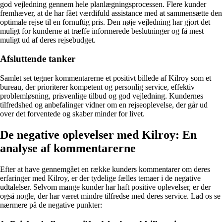
god vejledning gennem hele planlægningsprocessen. Flere kunder
fremhæver, at de har fået værdifuld assistance med at sammensætte den
optimale rejse til en fornuftig pris. Den nøje vejledning har gjort det
muligt for kunderne at træffe informerede beslutninger og få mest
muligt ud af deres rejsebudget.
Afsluttende tanker
Samlet set tegner kommentarerne et positivt billede af Kilroy som et
bureau, der prioriterer kompetent og personlig service, effektiv
problemløsning, prisvenlige tilbud og god vejledning. Kundernes
tilfredshed og anbefalinger vidner om en rejseoplevelse, der går ud
over det forventede og skaber minder for livet.
De negative oplevelser med Kilroy: En
analyse af kommentarerne
Efter at have gennemgået en række kunders kommentarer om deres
erfaringer med Kilroy, er der tydelige fælles temaer i de negative
udtalelser. Selvom mange kunder har haft positive oplevelser, er der
også nogle, der har været mindre tilfredse med deres service. Lad os se
nærmere på de negative punkter: