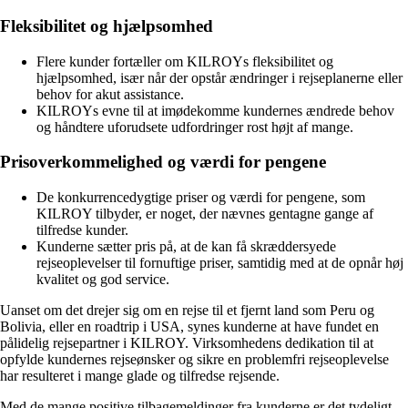
Fleksibilitet og hjælpsomhed
Flere kunder fortæller om KILROYs fleksibilitet og
hjælpsomhed, især når der opstår ændringer i rejseplanerne eller
behov for akut assistance.
KILROYs evne til at imødekomme kundernes ændrede behov
og håndtere uforudsete udfordringer rost højt af mange.
Prisoverkommelighed og værdi for pengene
De konkurrencedygtige priser og værdi for pengene, som
KILROY tilbyder, er noget, der nævnes gentagne gange af
tilfredse kunder.
Kunderne sætter pris på, at de kan få skræddersyede
rejseoplevelser til fornuftige priser, samtidig med at de opnår høj
kvalitet og god service.
Uanset om det drejer sig om en rejse til et fjernt land som Peru og
Bolivia, eller en roadtrip i USA, synes kunderne at have fundet en
pålidelig rejsepartner i KILROY. Virksomhedens dedikation til at
opfylde kundernes rejseønsker og sikre en problemfri rejseoplevelse
har resulteret i mange glade og tilfredse rejsende.
Med de mange positive tilbagemeldinger fra kunderne er det tydeligt,