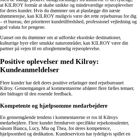
at KILROY formår at skabe unikke og mindeværdige rejseoplevelser
for deres kunder. Hvis du drømmer om at planlægge din næste
drømmerejse, kan KILROY muligvis være det rette rejsebureau for dig
– et bureau, der prioriterer kundetilfredshed, professionel vejledning og
god valuta for pengene.
Uanset om du drømmer om at udforske eksotiske destinationer,
kulturrige byer eller smukke naturområder, kan KILROY være din
partner på vejen til en uforglemmelig rejseoplevelse.
Positive oplevelser med Kilroy:
Kundeanmeldelser
Flere kunder har delt deres positive erfaringer med rejsebureauet
Kilroy. Gennemgangen af kommentarerne afslører flere fælles temaer,
der bidrager til den rosende feedback.
Kompetente og hjælpsomme medarbejdere
En gennemgående tendens i kommentarerne er ros til Kilroys
medarbejdere. Flere kunder fremhæver specifikke rejsekonsulenter,
såsom Bianca, Lucy, Mia og Thea, for deres kompetence,
hjælpsomhed og dedikation. Kundeservicen har tydeligvis spillet en