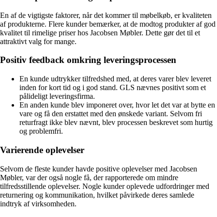
En af de vigtigste faktorer, når det kommer til møbelkøb, er kvaliteten
af produkterne. Flere kunder bemærker, at de modtog produkter af god
kvalitet til rimelige priser hos Jacobsen Møbler. Dette gør det til et
attraktivt valg for mange.
Positiv feedback omkring leveringsprocessen
En kunde udtrykker tilfredshed med, at deres varer blev leveret
inden for kort tid og i god stand. GLS nævnes positivt som et
pålideligt leveringsfirma.
En anden kunde blev imponeret over, hvor let det var at bytte en
vare og få den erstattet med den ønskede variant. Selvom fri
returfragt ikke blev nævnt, blev processen beskrevet som hurtig
og problemfri.
Varierende oplevelser
Selvom de fleste kunder havde positive oplevelser med Jacobsen
Møbler, var der også nogle få, der rapporterede om mindre
tilfredsstillende oplevelser. Nogle kunder oplevede udfordringer med
returnering og kommunikation, hvilket påvirkede deres samlede
indtryk af virksomheden.