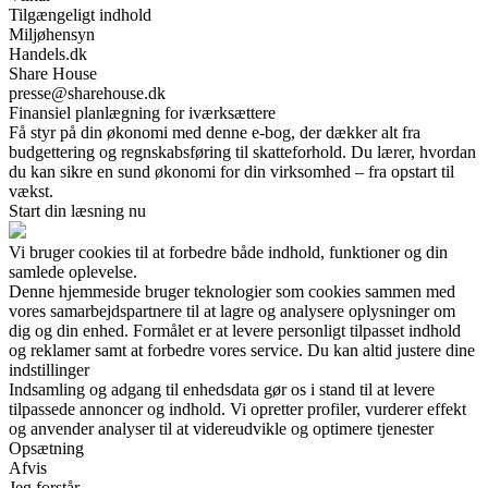
Tilgængeligt indhold
Miljøhensyn
Handels.dk
Share House
presse@sharehouse.dk
Finansiel planlægning for iværksættere
Få styr på din økonomi med denne e-bog, der dækker alt fra
budgettering og regnskabsføring til skatteforhold. Du lærer, hvordan
du kan sikre en sund økonomi for din virksomhed – fra opstart til
vækst.
Start din læsning nu
Vi bruger cookies til at forbedre både indhold, funktioner og din
samlede oplevelse.
Denne hjemmeside bruger teknologier som cookies sammen med
vores samarbejdspartnere til at lagre og analysere oplysninger om
dig og din enhed. Formålet er at levere personligt tilpasset indhold
og reklamer samt at forbedre vores service. Du kan altid justere dine
indstillinger
Indsamling og adgang til enhedsdata gør os i stand til at levere
tilpassede annoncer og indhold. Vi opretter profiler, vurderer effekt
og anvender analyser til at videreudvikle og optimere tjenester
Opsætning
Afvis
Jeg forstår