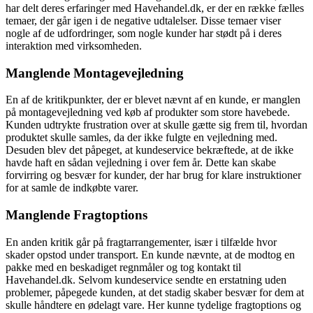
har delt deres erfaringer med Havehandel.dk, er der en række fælles
temaer, der går igen i de negative udtalelser. Disse temaer viser
nogle af de udfordringer, som nogle kunder har stødt på i deres
interaktion med virksomheden.
Manglende Montagevejledning
En af de kritikpunkter, der er blevet nævnt af en kunde, er manglen
på montagevejledning ved køb af produkter som store havebede.
Kunden udtrykte frustration over at skulle gætte sig frem til, hvordan
produktet skulle samles, da der ikke fulgte en vejledning med.
Desuden blev det påpeget, at kundeservice bekræftede, at de ikke
havde haft en sådan vejledning i over fem år. Dette kan skabe
forvirring og besvær for kunder, der har brug for klare instruktioner
for at samle de indkøbte varer.
Manglende Fragtoptions
En anden kritik går på fragtarrangementer, især i tilfælde hvor
skader opstod under transport. En kunde nævnte, at de modtog en
pakke med en beskadiget regnmåler og tog kontakt til
Havehandel.dk. Selvom kundeservice sendte en erstatning uden
problemer, påpegede kunden, at det stadig skaber besvær for dem at
skulle håndtere en ødelagt vare. Her kunne tydelige fragtoptions og