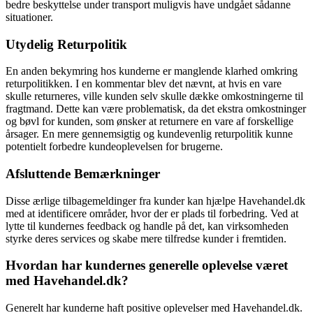
bedre beskyttelse under transport muligvis have undgået sådanne
situationer.
Utydelig Returpolitik
En anden bekymring hos kunderne er manglende klarhed omkring
returpolitikken. I en kommentar blev det nævnt, at hvis en vare
skulle returneres, ville kunden selv skulle dække omkostningerne til
fragtmand. Dette kan være problematisk, da det ekstra omkostninger
og bøvl for kunden, som ønsker at returnere en vare af forskellige
årsager. En mere gennemsigtig og kundevenlig returpolitik kunne
potentielt forbedre kundeoplevelsen for brugerne.
Afsluttende Bemærkninger
Disse ærlige tilbagemeldinger fra kunder kan hjælpe Havehandel.dk
med at identificere områder, hvor der er plads til forbedring. Ved at
lytte til kundernes feedback og handle på det, kan virksomheden
styrke deres services og skabe mere tilfredse kunder i fremtiden.
Hvordan har kundernes generelle oplevelse været
med Havehandel.dk?
Generelt har kunderne haft positive oplevelser med Havehandel.dk.