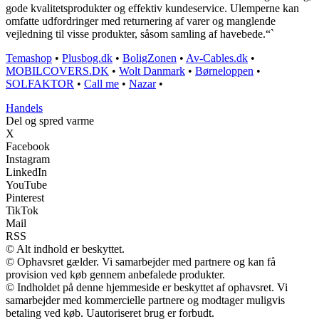
gode kvalitetsprodukter og effektiv kundeservice. Ulemperne kan
omfatte udfordringer med returnering af varer og manglende
vejledning til visse produkter, såsom samling af havebede.“`
Temashop
•
Plusbog.dk
•
BoligZonen
•
Av-Cables.dk
•
MOBILCOVERS.DK
•
Wolt Danmark
•
Børneloppen
•
SOLFAKTOR
•
Call me
•
Nazar
•
Handels
Del og spred varme
X
Facebook
Instagram
LinkedIn
YouTube
Pinterest
TikTok
Mail
RSS
© Alt indhold er beskyttet.
© Ophavsret gælder. Vi samarbejder med partnere og kan få
provision ved køb gennem anbefalede produkter.
© Indholdet på denne hjemmeside er beskyttet af ophavsret. Vi
samarbejder med kommercielle partnere og modtager muligvis
betaling ved køb. Uautoriseret brug er forbudt.