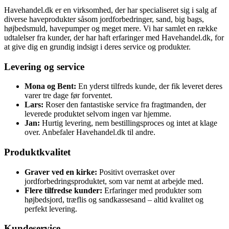
Havehandel.dk er en virksomhed, der har specialiseret sig i salg af
diverse haveprodukter såsom jordforbedringer, sand, big bags,
højbedsmuld, havepumper og meget mere. Vi har samlet en række
udtalelser fra kunder, der har haft erfaringer med Havehandel.dk, for
at give dig en grundig indsigt i deres service og produkter.
Levering og service
Mona og Bent:
En yderst tilfreds kunde, der fik leveret deres
varer tre dage før forventet.
Lars:
Roser den fantastiske service fra fragtmanden, der
leverede produktet selvom ingen var hjemme.
Jan:
Hurtig levering, nem bestillingsproces og intet at klage
over. Anbefaler Havehandel.dk til andre.
Produktkvalitet
Graver ved en kirke:
Positivt overrasket over
jordforbedringsproduktet, som var nemt at arbejde med.
Flere tilfredse kunder:
Erfaringer med produkter som
højbedsjord, træflis og sandkassesand – altid kvalitet og
perfekt levering.
Kundeservice