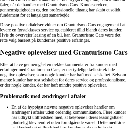
føler, når de handler med Granturismo Cars. Kundeservicen,
gennemsigtigheden og den professionelle tilgang har skabt et solidt
fundament for et langsigtet samarbejde.
Disse positive udtalelser vidner om Granturismo Cars engagement i at
levere en førsteklasses service og etableret tillid blandt deres kunder.
Hvis du overvejer leasing af en bil, kan Granturismo Cars være det
rette valg baseret på kundernes positive erfaringer.
Negative oplevelser med Granturismo Cars
Efter at have gennemgået en række kommentarer fra kunder med
erfaringer med Granturismo Cars, er der tydelige fællestræk i de
negative oplevelser, som nogle kunder har haft med selskabet. Selvom
mange kunder har rost selskabet for deres service og professionalisme,
er der nogle kunder, der har haft mindre positive oplevelser.
Problematik med ændringer i aftaler
En af de hyppigst nævnte negative oplevelser handler om
ændringer i aftaler uden ordentlig kommunikation. Flere kunder
har udtrykt utilfredshed med, at beløbene i deres leasingaftaler
pludselig blev ændret uden forudgående varsel. Dette medførte
usikkerhed og utilfredshed hos kunderne, da de følte sig