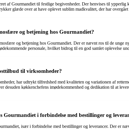
t af Gourmandiet til festlige begivenheder. Der henvises til ypperlig k
kker glæde over at have oplevet sublim madkvalitet, der har overgået f
tmosfære og betjening hos Gourmandiet?
tmosfære og betjening hos Gourmandiet. Der er nævnt ros til de unge nye
 imødekommende personale, hvilket bidrog til en god samlet oplevelse u
ttilbud til virksomheder?
omheder, har udtrykt tilfredshed med kvaliteten og variationen af rettern
r desuden køkkenchefens imødekommenhed og dedikation til at levere en 
 Gourmandiet i forbindelse med bestillinger og levera
mandiet, især i forbindelse med bestillinger og leverancer. Der er nævn