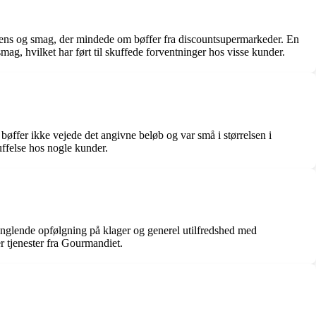
stens og smag, der mindede om bøffer fra discountsupermarkeder. En
mag, hvilket har ført til skuffede forventninger hos visse kunder.
øffer ikke vejede det angivne beløb og var små i størrelsen i
kuffelse hos nogle kunder.
anglende opfølgning på klager og generel utilfredshed med
er tjenester fra Gourmandiet.