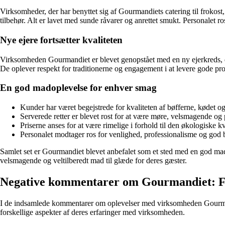
Virksomheder, der har benyttet sig af Gourmandiets catering til frokos
tilbehør. Alt er lavet med sunde råvarer og anrettet smukt. Personalet 
Nye ejere fortsætter kvaliteten
Virksomheden Gourmandiet er blevet genopstået med en ny ejerkreds, de
De oplever respekt for traditionerne og engagement i at levere gode pro
En god madoplevelse for enhver smag
Kunder har været begejstrede for kvaliteten af bøfferne, kødet og
Serverede retter er blevet rost for at være møre, velsmagende og p
Priserne anses for at være rimelige i forhold til den økologiske kva
Personalet modtager ros for venlighed, professionalisme og god 
Samlet set er Gourmandiet blevet anbefalet som et sted med en god mado
velsmagende og veltilberedt mad til glæde for deres gæster.
Negative kommentarer om Gourmandiet: F
I de indsamlede kommentarer om oplevelser med virksomheden Gourmand
forskellige aspekter af deres erfaringer med virksomheden.