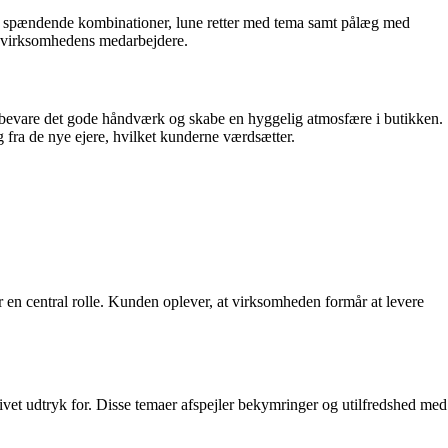
ter, spændende kombinationer, lune retter med tema samt pålæg med
for virksomhedens medarbejdere.
t bevare det gode håndværk og skabe en hyggelig atmosfære i butikken.
 fra de nye ejere, hvilket kunderne værdsætter.
r en central rolle. Kunden oplever, at virksomheden formår at levere
t udtryk for. Disse temaer afspejler bekymringer og utilfredshed med