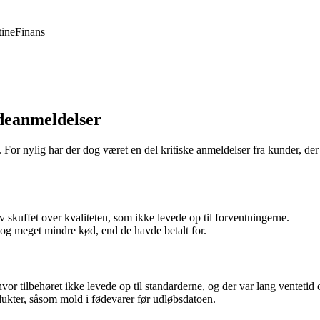
ine
Finans
deanmeldelser
or nylig har der dog været en del kritiske anmeldelser fra kunder, der 
ev skuffet over kvaliteten, som ikke levede op til forventningerne.
og meget mindre kød, end de havde betalt for.
r tilbehøret ikke levede op til standarderne, og der var lang ventetid o
ukter, såsom mold i fødevarer før udløbsdatoen.