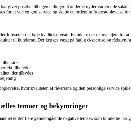
t, har givet positive tilbagemeldinger. Kunderne nyder varierende sala
roses for at yde en god service og skabe en ordentlig frokostoplevelse 
r fortsætter det høje kvalitetsniveau. Kunder roser de nye ejere for a
dukter til kunderne. Der lægges vægt på faglig ekspertise og rådgivning
 tilbehøret
erfekt tilberedte
litet, der tilbydes
betjening
plevelse, hvor kvaliteten af råvarerne og den personlige service spille
ælles temaer og bekymringer
iet er der flere gennemgående negative temaer, som kunderne har give