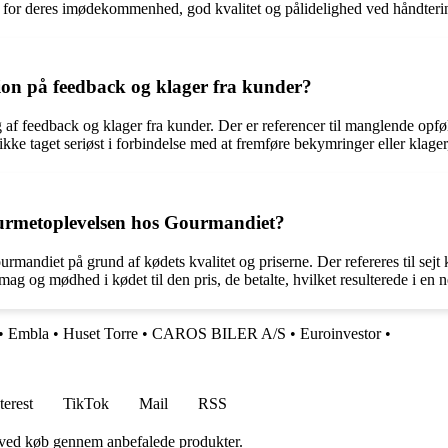
 for deres imødekommenhed, god kvalitet og pålidelighed ved håndtering
on på feedback og klager fra kunder?
af feedback og klager fra kunder. Der er referencer til manglende opfø
e taget seriøst i forbindelse med at fremføre bekymringer eller klager, h
ourmetoplevelsen hos Gourmandiet?
ndiet på grund af kødets kvalitet og priserne. Der refereres til sejt k
ag og mødhed i kødet til den pris, de betalte, hvilket resulterede i e
•
Embla
•
Huset Torre
•
CAROS BILER A/S
•
Euroinvestor
•
terest
TikTok
Mail
RSS
 ved køb gennem anbefalede produkter.