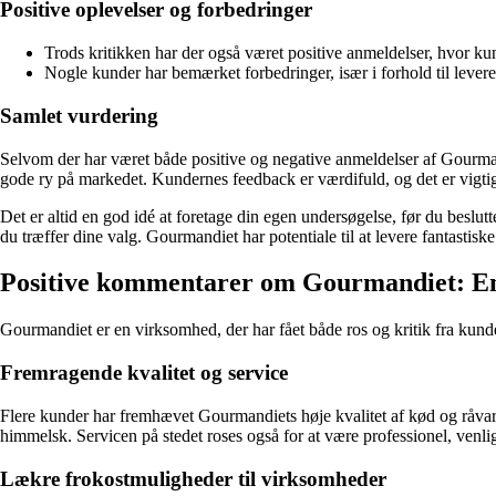
Positive oplevelser og forbedringer
Trods kritikken har der også været positive anmeldelser, hvor kun
Nogle kunder har bemærket forbedringer, især i forhold til lever
Samlet vurdering
Selvom der har været både positive og negative anmeldelser af Gourmandiet
gode ry på markedet. Kundernes feedback er værdifuld, og det er vigtig
Det er altid en god idé at foretage din egen undersøgelse, før du besl
du træffer dine valg. Gourmandiet har potentiale til at levere fantastisk
Positive kommentarer om Gourmandiet: En 
Gourmandiet er en virksomhed, der har fået både ros og kritik fra kun
Fremragende kvalitet og service
Flere kunder har fremhævet Gourmandiets høje kvalitet af kød og råvare
himmelsk. Servicen på stedet roses også for at være professionel, venl
Lækre frokostmuligheder til virksomheder