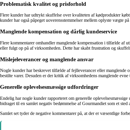
Problematisk kvalitet og prisforhold
Flere kunder har udtrykt skuffelse over kvaliteten af kødprodukter køb
kunder har også påpeget uoverensstemmelser mellem oplyste vægte på pr
Manglende kompensation og dårlig kundeservice
Flere kommentarer omhandler manglende kompensation i tilfælde af utilf
eller fulgt op på af virksomheden. Dette har skabt frustration og skuffe
Mislejeleverancer og manglende ansvar
Nogle kunder har beskrevet tilfælde af fejlleverancer eller manglende op
bestilte varer. Desuden er der kritik af virksomhedens manglende evne t
Generelle oplevelsesmæssige udfordringer
Endelig har nogle kunder rapporteret om generelle oplevelsesmæssige udf
bidraget til en samlet negativ bedømmelse af Gourmandiet som et sted at
Samlet set tyder de negative kommentarer på, at der er væsentlige for