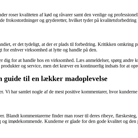
der roser kvaliteten af kød og råvarer samt den venlige og professionell
ede frokostordninger og gryderetter, hvilket tyder på kvalitetsforbedrin
, er det tydeligt, at der er plads til forbedring. Kritikken omkring pris
t for enhver virksomhed at lytte og handle på den.
utter dig for at handle hos en virksomhed. Læs anmeldelser, spørg andr
e produkter og service, men det kræver en kontinuerlig indsats for at opr
guide til en lækker madoplevelse
der. Vi har samlet nogle af de mest positive kommentarer, hvor kundern
r. Blandt kommentarerne finder man roser til deres ribeye, flæskesteg,
ig og imødekommende. Kunderne er glade for den gode kvalitet og den pe