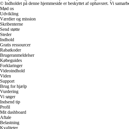
© Indholdet på denne hjemmeside er beskyttet af ophavsret. Vi samarbe
Mød os
Udvikling
Værdier og mission
Skribenterne
Send støtte
Steder
Indhold
Gratis ressourcer
Rabatkoder
Brugeranmeldelser
Købeguides
Forklaringer
Videoindhold
Viden
Support
Brug for hjælp
Vurdering
Vi søger
Indsend tip
Profil
Mit dashboard
Aftale
Belastning
Kvaliteter