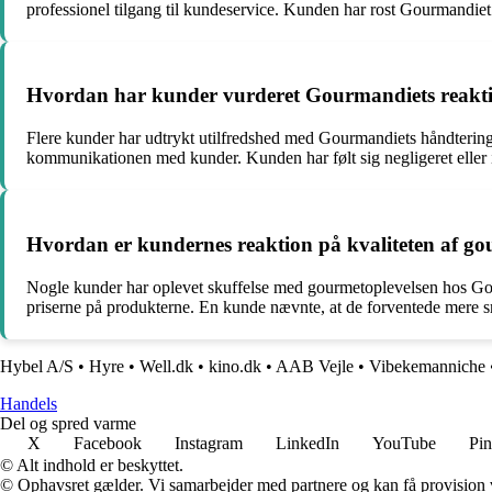
professionel tilgang til kundeservice. Kunden har rost Gourmandiet
Hvordan har kunder vurderet Gourmandiets reakti
Flere kunder har udtrykt utilfredshed med Gourmandiets håndtering 
kommunikationen med kunder. Kunden har følt sig negligeret eller ikk
Hvordan er kundernes reaktion på kvaliteten af g
Nogle kunder har oplevet skuffelse med gourmetoplevelsen hos Gourma
priserne på produkterne. En kunde nævnte, at de forventede mere sm
Hybel A/S
•
Hyre
•
Well.dk
•
kino.dk
•
AAB Vejle
•
Vibekemanniche
Handels
Del og spred varme
X
Facebook
Instagram
LinkedIn
YouTube
Pin
© Alt indhold er beskyttet.
© Ophavsret gælder. Vi samarbejder med partnere og kan få provision