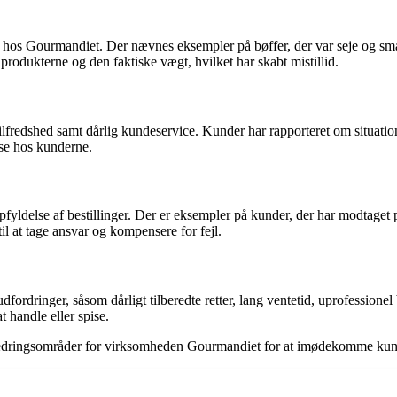
t hos Gourmandiet. Der nævnes eksempler på bøffer, der var seje og smag
odukterne og den faktiske vægt, hvilket har skabt mistillid.
redshed samt dårlig kundeservice. Kunder har rapporteret om situationer
lse hos kunderne.
fyldelse af bestillinger. Der er eksempler på kunder, der har modtaget pr
il at tage ansvar og kompensere for fejl.
ordringer, såsom dårligt tilberedte retter, lang ventetid, uprofessionel
 handle eller spise.
bedringsområder for virksomheden Gourmandiet for at imødekomme kunder