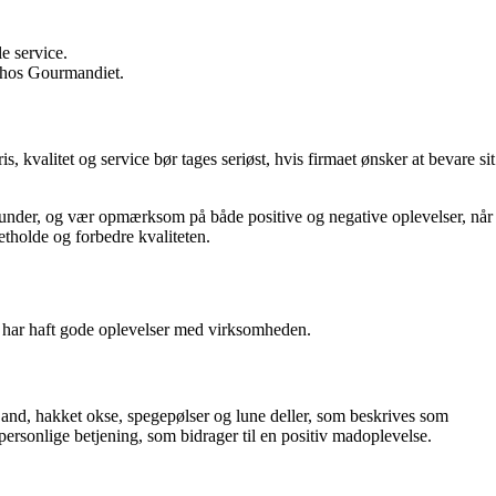
e service.
g hos Gourmandiet.
, kvalitet og service bør tages seriøst, hvis firmaet ønsker at bevare sit
e kunder, og vær opmærksom på både positive og negative oplevelser, når
etholde og forbedre kvaliteten.
e har haft gode oplevelser med virksomheden.
 and, hakket okse, spegepølser og lune deller, som beskrives som
rsonlige betjening, som bidrager til en positiv madoplevelse.