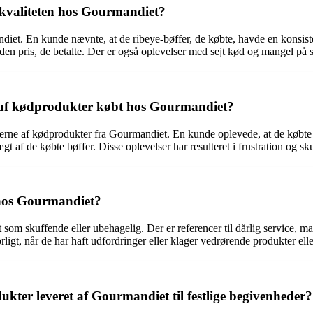
kvaliteten hos Gourmandiet?
andiet. En kunde nævnte, at de ribeye-bøffer, de købte, havde en konsi
den pris, de betalte. Der er også oplevelser med sejt kød og mangel på s
 af kødprodukter købt hos Gourmandiet?
erne af kødprodukter fra Gourmandiet. En kunde oplevede, at de købte b
gt af de købte bøffer. Disse oplevelser har resulteret i frustration og s
 hos Gourmandiet?
om skuffende eller ubehagelig. Der er referencer til dårlig service, m
orligt, når de har haft udfordringer eller klager vedrørende produkter ell
ter leveret af Gourmandiet til festlige begivenheder?