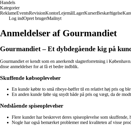
Handels
Kategorier
Reklame
Events
Revision
Kontor
Lejemål
Lager
Kurser
Beskæftigelse
Kant
Log ind
Opret bruger
Mailnyt
Anmeldelser af Gourmandiet
Gourmandiet – Et dybdegående kig på kun
Gourmandiet er kendt som en anerkendt slagterforretning i København. F
disse anmeldelser for at få et bedre indblik.
Skuffende købsoplevelser
En kunde købte to små ribeye-bøffer til en relativt høj pris og bl
En anden kunde følte sig snydt både på pris og vægt, da de modt
Nedslående spiseoplevelser
Flere kunder har beskrevet deres spiseoplevelse som skuffende, hvo
Nogle har også bemærket problemer med kvaliteten af visse prod