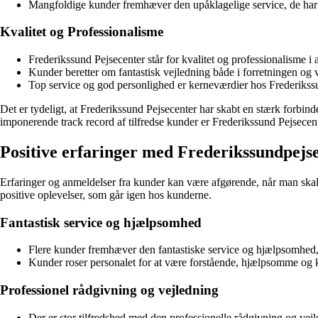
Mangfoldige kunder fremhæver den upåklagelige service, de har 
Kvalitet og Professionalisme
Frederikssund Pejsecenter står for kvalitet og professionalisme i a
Kunder beretter om fantastisk vejledning både i forretningen o
Top service og god personlighed er kerneværdier hos Frederikss
Det er tydeligt, at Frederikssund Pejsecenter har skabt en stærk forbin
imponerende track record af tilfredse kunder er Frederikssund Pejsecent
Positive erfaringer med Frederikssundpejs
Erfaringer og anmeldelser fra kunder kan være afgørende, når man sk
positive oplevelser, som går igen hos kunderne.
Fantastisk service og hjælpsomhed
Flere kunder fremhæver den fantastiske service og hjælpsomhed,
Kunder roser personalet for at være forstående, hjælpsomme og k
Professionel rådgivning og vejledning
Der er stor tilfredshed med den professionelle rådgivning og ve