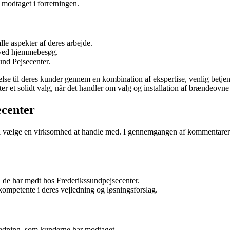
modtaget i forretningen.
lle aspekter af deres arbejde.
g ved hjemmebesøg.
und Pejsecenter.
delse til deres kunder gennem en kombination af ekspertise, venlig betje
er et solidt valg, når det handler om valg og installation af brændeovne
ecenter
al vælge en virksomhed at handle med. I gennemgangen af kommentarer 
 de har mødt hos Frederikssundpejsecenter.
ompetente i deres vejledning og løsningsforslag.
jledning, som kunderne har modtaget.