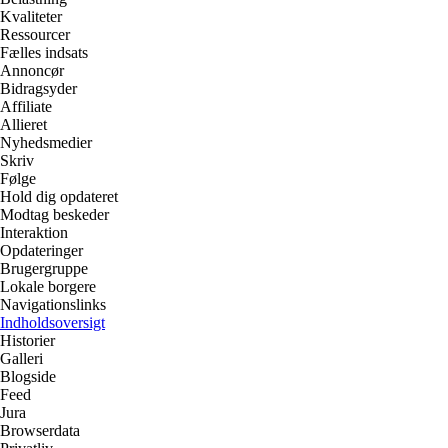
Kvaliteter
Ressourcer
Fælles indsats
Annoncør
Bidragsyder
Affiliate
Allieret
Nyhedsmedier
Skriv
Følge
Hold dig opdateret
Modtag beskeder
Interaktion
Opdateringer
Brugergruppe
Lokale borgere
Navigationslinks
Indholdsoversigt
Historier
Galleri
Blogside
Feed
Jura
Browserdata