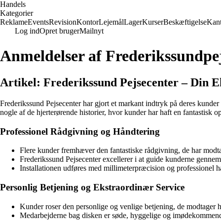
Handels
Kategorier
Reklame
Events
Revision
Kontor
Lejemål
Lager
Kurser
Beskæftigelse
Kant
Log ind
Opret bruger
Mailnyt
Anmeldelser af Frederikssundpe
Artikel: Frederikssund Pejsecenter – Din E
Frederikssund Pejsecenter har gjort et markant indtryk på deres kunder 
nogle af de hjerterørende historier, hvor kunder har haft en fantastisk 
Professionel Rådgivning og Håndtering
Flere kunder fremhæver den fantastiske rådgivning, de har modta
Frederikssund Pejsecenter excellerer i at guide kunderne gennem 
Installationen udføres med millimeterpræcision og professionel h
Personlig Betjening og Ekstraordinær Service
Kunder roser den personlige og venlige betjening, de modtager h
Medarbejderne bag disken er søde, hyggelige og imødekommende