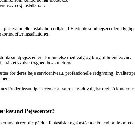
ndeovn og installation.
en professionelle installation udført af Frederikssundpejsecenters dygti
ring efter installationen.
derikssundpejsecenter i forbindelse med valg og brug af brændeovne.
t, hvilket skaber tryghed hos kunderne.
es for deres høje serviceniveau, professionelle rådgivning, kvalitetspr
nchen.
ynes Frederikssundpejsecenter at være et godt valg baseret på kundernes
erikssund Pejsecenter?
mmenterer ofte på den fantastiske og forstående betjening, hvor medarbe