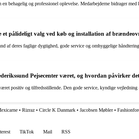
 behagelig og professionel oplevelse. Medarbejderne bidrager med kynd
 et pålideligt valg ved køb og installation af brændeo
grund af deres faglige dygtighed, gode service og omhyggelige håndter
derikssund Pejsecenter været, og hvordan påvirker det
et positiv og tilfredsstillende. Den gode service, kyndige vejledning o
exicarne
•
Rizraz
•
Circle K Danmark
•
Jacobsen Møbler
•
Fashionfor
terest
TikTok
Mail
RSS