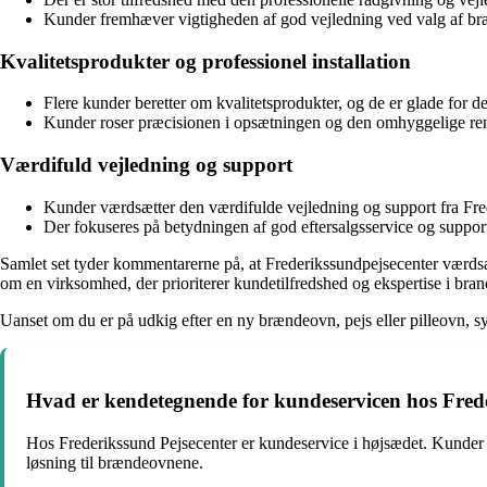
Kunder fremhæver vigtigheden af god vejledning ved valg af bræ
Kvalitetsprodukter og professionel installation
Flere kunder beretter om kvalitetsprodukter, og de er glade for d
Kunder roser præcisionen i opsætningen og den omhyggelige rengø
Værdifuld vejledning og support
Kunder værdsætter den værdifulde vejledning og support fra Fre
Der fokuseres på betydningen af god eftersalgsservice og suppor
Samlet set tyder kommentarerne på, at Frederikssundpejsecenter værdsætt
om en virksomhed, der prioriterer kundetilfredshed og ekspertise i bra
Uanset om du er på udkig efter en ny brændeovn, pejs eller pilleovn, s
Hvad er kendetegnende for kundeservicen hos Fred
Hos Frederikssund Pejsecenter er kundeservice i højsædet. Kunder ko
løsning til brændeovnene.