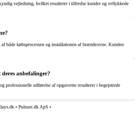
ig vejledning, hvilket resulterer i tilfredse kunder og vellykkede
vne?
ing af både købsprocessen og installationen af brændeovne. Kunden
 deres anbefalinger?
g professionelle udførelse af opgaverne resulterer i begejstrede
days.dk
•
Pulsure.dk ApS
•