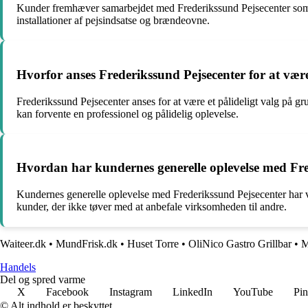
Kunder fremhæver samarbejdet med Frederikssund Pejsecenter som en
installationer af pejsindsatse og brændeovne.
Hvorfor anses Frederikssund Pejsecenter for at være
Frederikssund Pejsecenter anses for at være et pålideligt valg på 
kan forvente en professionel og pålidelig oplevelse.
Hvordan har kundernes generelle oplevelse med Fre
Kundernes generelle oplevelse med Frederikssund Pejsecenter har vær
kunder, der ikke tøver med at anbefale virksomheden til andre.
Waiteer.dk
•
MundFrisk.dk
•
Huset Torre
•
OliNico Gastro Grillbar
•
M
Handels
Del og spred varme
X
Facebook
Instagram
LinkedIn
YouTube
Pin
© Alt indhold er beskyttet.