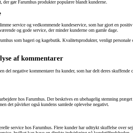
t, der gør Farumhus produkter populære blandt kunderne.
e
imme service og vedkommende kundeservice, som har gjort en positiv 
rværende og gode service, der minder kunderne om gamle dage.
umhus som bageri og kagebutik. Kvalitetsprodukter, venligt personale o
alyse af kommentarer
 del negative kommentarer fra kunder, som har delt deres skuffende op
arbejdere hos Farumhus. Der beskrives en ubehagelig stemning præget 
men det påvirker også kundens samlede oplevelse negativt.
erelle service hos Farumhus. Flere kunder har udtrykt skuffelse over se
ice, hvilket kan have en direkte indvirkning på kundetilfredsheden.