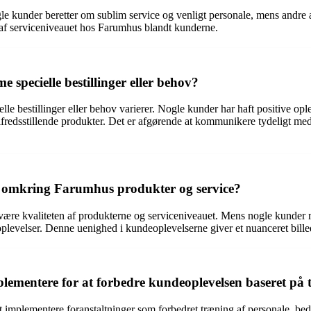
e kunder beretter om sublim service og venligt personale, mens andre a
 af serviceniveauet hos Farumhus blandt kunderne.
pecielle bestillinger eller behov?
bestillinger eller behov varierer. Nogle kunder har haft positive opleve
utilfredsstillende produkter. Det er afgørende at kommunikere tydeligt m
e omkring Farumhus produkter og service?
re kvaliteten af produkterne og serviceniveauet. Mens nogle kunder ros
oplevelser. Denne uenighed i kundeoplevelserne giver et nuanceret bille
lementere for at forbedre kundeoplevelsen baseret på 
mplementere foranstaltninger som forbedret træning af personale, bedre