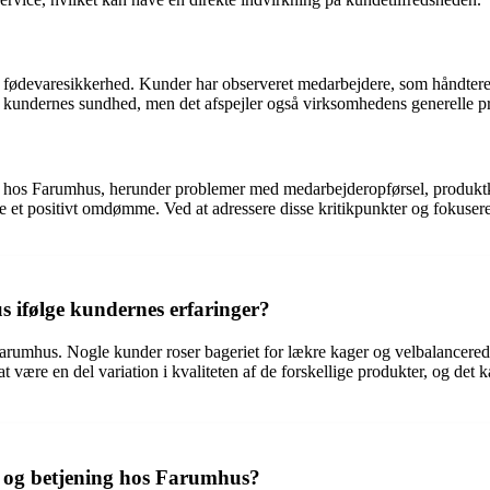
 fødevaresikkerhed. Kunder har observeret medarbejdere, som håndtere
r kundernes sundhed, men det afspejler også virksomhedens generelle p
s Farumhus, herunder problemer med medarbejderopførsel, produktkvalite
et positivt omdømme. Ved at adressere disse kritikpunkter og fokusere
 ifølge kundernes erfaringer?
 Farumhus. Nogle kunder roser bageriet for lækre kager og velbalancere
 være en del variation i kvaliteten af de forskellige produkter, og det k
 og betjening hos Farumhus?