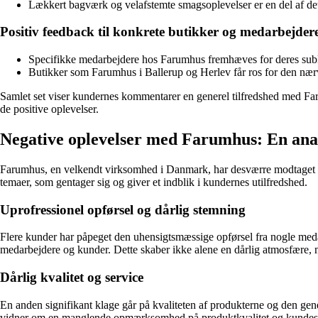
Lækkert bagværk og velafstemte smagsoplevelser er en del af de
Positiv feedback til konkrete butikker og medarbejder
Specifikke medarbejdere hos Farumhus fremhæves for deres subl
Butikker som Farumhus i Ballerup og Herlev får ros for den næ
Samlet set viser kundernes kommentarer en generel tilfredshed med Far
de positive oplevelser.
Negative oplevelser med Farumhus: En an
Farumhus, en velkendt virksomhed i Danmark, har desværre modtaget en
temaer, som gentager sig og giver et indblik i kundernes utilfredshed.
Uprofressionel opførsel og dårlig stemning
Flere kunder har påpeget den uhensigtsmæssige opførsel fra nogle med
medarbejdere og kunder. Dette skaber ikke alene en dårlig atmosfære, 
Dårlig kvalitet og service
En anden signifikant klage går på kvaliteten af produkterne og den gen
vidner om en manglende opmærksomhed på produktkvalitet og kundeserv