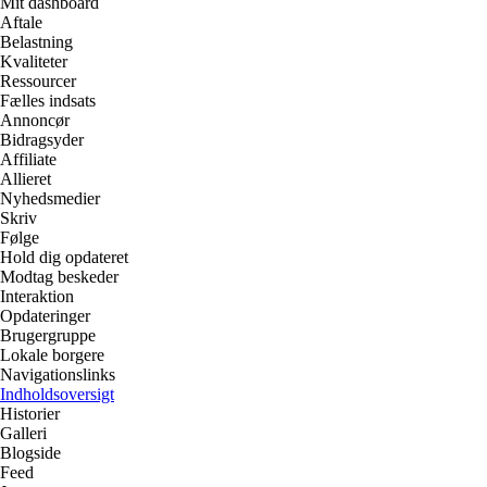
Mit dashboard
Aftale
Belastning
Kvaliteter
Ressourcer
Fælles indsats
Annoncør
Bidragsyder
Affiliate
Allieret
Nyhedsmedier
Skriv
Følge
Hold dig opdateret
Modtag beskeder
Interaktion
Opdateringer
Brugergruppe
Lokale borgere
Navigationslinks
Indholdsoversigt
Historier
Galleri
Blogside
Feed