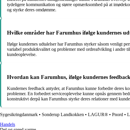
tydeligere kommunikation og større opmærksomhed på at imødekomm
og styrke deres omdømme.
Hvilke områder har Farumhus ifølge kundernes udta
Ifølge kundernes udtalelser har Farumhus styrker såsom venligt pe
variabel produktkvalitet og problemer med ordreafvikling i andre ti
kundeoplevelse.
Hvordan kan Farumhus, ifølge kundernes feedback,
Kundernes feedback antyder, at Farumhus kunne forbedre deres ko
problemer. En forbedret serviceoplevelse kunne opnås gennem bedre 
konstruktivt derpå kan Farumhus styrke deres relationer med kun
Sygesikringdanmark
•
Sonderup Landkokken
•
LAGUR®
•
Pnord
•
Handels
Del og spred varme