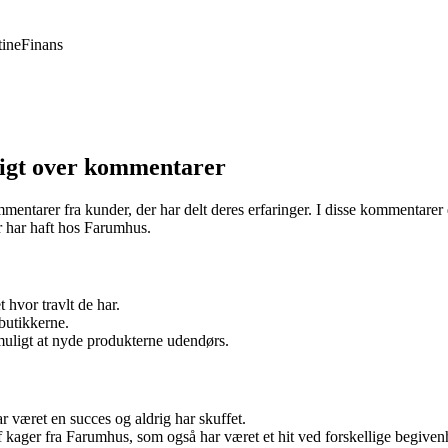
ine
Finans
sigt over kommentarer
tarer fra kunder, der har delt deres erfaringer. I disse kommentarer er
 har haft hos Farumhus.
hvor travlt de har.
 butikkerne.
muligt at nyde produkterne udendørs.
 været en succes og aldrig har skuffet.
 kager fra Farumhus, som også har været et hit ved forskellige begiven