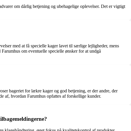
dvarer om dårlig betjening og ubehagelige oplevelser. Det er vigtigt
lser med at få specielle kager lavet til særlige lejligheder, mens
ed Farumhus om eventuelle specielle ønsker for at undgå
er bageriet for lækre kager og god betjening, er der andre, der
de af, hvordan Farumhus opfattes af forskellige kunder.
tilbagemeldingerne?
 klagehåndtering, øget fokus på kvalitetskontrol af produkter,