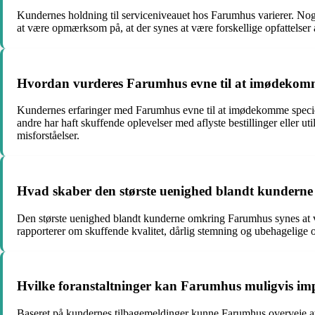
Kundernes holdning til serviceniveauet hos Farumhus varierer. Nogl
at være opmærksom på, at der synes at være forskellige opfattelser
Hvordan vurderes Farumhus evne til at imødekomme s
Kundernes erfaringer med Farumhus evne til at imødekomme specielle 
andre har haft skuffende oplevelser med aflyste bestillinger eller 
misforståelser.
Hvad skaber den største uenighed blandt kundern
Den største uenighed blandt kunderne omkring Farumhus synes at væ
rapporterer om skuffende kvalitet, dårlig stemning og ubehagelige 
Hvilke foranstaltninger kan Farumhus muligvis imp
Baseret på kundernes tilbagemeldinger kunne Farumhus overveje at i