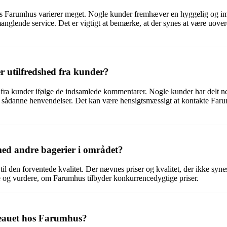
 hos Farumhus varierer meget. Nogle kunder fremhæver en hyggelig o
anglende service. Det er vigtigt at bemærke, at der synes at være uove
r utilfredshed fra kunder?
ed fra kunder ifølge de indsamlede kommentarer. Nogle kunder har delt 
sådanne henvendelser. Det kan være hensigtsmæssigt at kontakte Farumh
ed andre bagerier i området?
til den forventede kvalitet. Der nævnes priser og kvalitet, der ikke syn
ne og vurdere, om Farumhus tilbyder konkurrencedygtige priser.
iveauet hos Farumhus?