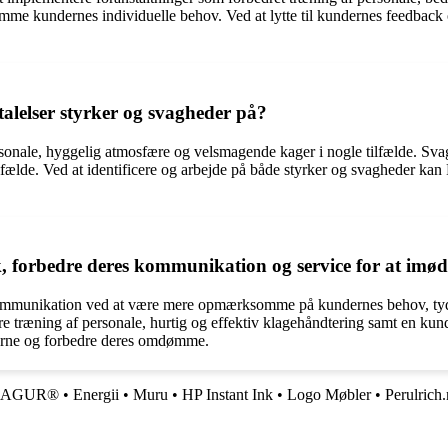
e kundernes individuelle behov. Ved at lytte til kundernes feedback 
lelser styrker og svagheder på?
rsonale, hyggelig atmosfære og velsmagende kager i nogle tilfælde. Sv
lfælde. Ved at identificere og arbejde på både styrker og svagheder kan
 forbedre deres kommunikation og service for at im
mmunikation ved at være mere opmærksomme på kundernes behov, tydelig
træning af personale, hurtig og effektiv klagehåndtering samt en kunde
derne og forbedre deres omdømme.
LAGUR®
•
Energii
•
Muru
•
HP Instant Ink
•
Logo Møbler
•
Perulrich