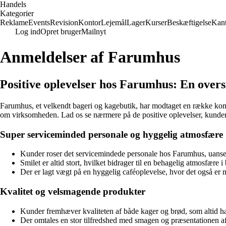
Handels
Kategorier
Reklame
Events
Revision
Kontor
Lejemål
Lager
Kurser
Beskæftigelse
Kant
Log ind
Opret bruger
Mailnyt
Anmeldelser af Farumhus
Positive oplevelser hos Farumhus: En over
Farumhus, et velkendt bageri og kagebutik, har modtaget en række kommen
om virksomheden. Lad os se nærmere på de positive oplevelser, kunder
Super serviceminded personale og hyggelig atmosfære
Kunder roser det servicemindede personale hos Farumhus, uanset 
Smilet er altid stort, hvilket bidrager til en behagelig atmosfære i
Der er lagt vægt på en hyggelig caféoplevelse, hvor det også er 
Kvalitet og velsmagende produkter
Kunder fremhæver kvaliteten af både kager og brød, som altid har
Der omtales en stor tilfredshed med smagen og præsentationen af