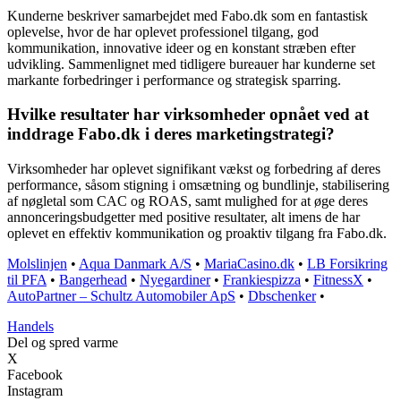
Kunderne beskriver samarbejdet med Fabo.dk som en fantastisk
oplevelse, hvor de har oplevet professionel tilgang, god
kommunikation, innovative ideer og en konstant stræben efter
udvikling. Sammenlignet med tidligere bureauer har kunderne set
markante forbedringer i performance og strategisk sparring.
Hvilke resultater har virksomheder opnået ved at
inddrage Fabo.dk i deres marketingstrategi?
Virksomheder har oplevet signifikant vækst og forbedring af deres
performance, såsom stigning i omsætning og bundlinje, stabilisering
af nøgletal som CAC og ROAS, samt mulighed for at øge deres
annonceringsbudgetter med positive resultater, alt imens de har
oplevet en effektiv kommunikation og proaktiv tilgang fra Fabo.dk.
Molslinjen
•
Aqua Danmark A/S
•
MariaCasino.dk
•
LB Forsikring
til PFA
•
Bangerhead
•
Nyegardiner
•
Frankiespizza
•
FitnessX
•
AutoPartner – Schultz Automobiler ApS
•
Dbschenker
•
Handels
Del og spred varme
X
Facebook
Instagram