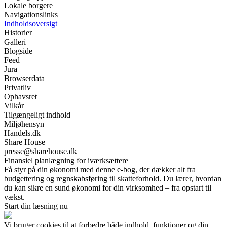
Lokale borgere
Navigationslinks
Indholdsoversigt
Historier
Galleri
Blogside
Feed
Jura
Browserdata
Privatliv
Ophavsret
Vilkår
Tilgængeligt indhold
Miljøhensyn
Handels.dk
Share House
presse@sharehouse.dk
Finansiel planlægning for iværksættere
Få styr på din økonomi med denne e-bog, der dækker alt fra
budgettering og regnskabsføring til skatteforhold. Du lærer, hvordan
du kan sikre en sund økonomi for din virksomhed – fra opstart til
vækst.
Start din læsning nu
Vi bruger cookies til at forbedre både indhold, funktioner og din