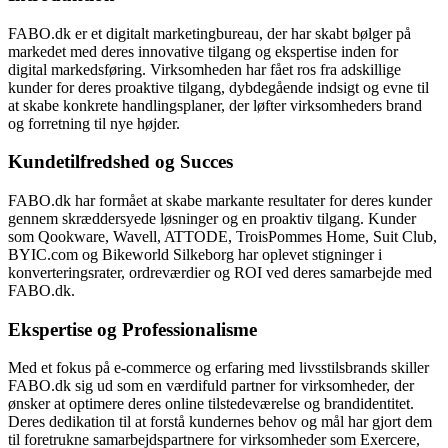
FABO.dk er et digitalt marketingbureau, der har skabt bølger på
markedet med deres innovative tilgang og ekspertise inden for
digital markedsføring. Virksomheden har fået ros fra adskillige
kunder for deres proaktive tilgang, dybdegående indsigt og evne til
at skabe konkrete handlingsplaner, der løfter virksomheders brand
og forretning til nye højder.
Kundetilfredshed og Succes
FABO.dk har formået at skabe markante resultater for deres kunder
gennem skræddersyede løsninger og en proaktiv tilgang. Kunder
som Qookware, Wavell, ATTODE, TroisPommes Home, Suit Club,
BYIC.com og Bikeworld Silkeborg har oplevet stigninger i
konverteringsrater, ordreværdier og ROI ved deres samarbejde med
FABO.dk.
Ekspertise og Professionalisme
Med et fokus på e-commerce og erfaring med livsstilsbrands skiller
FABO.dk sig ud som en værdifuld partner for virksomheder, der
ønsker at optimere deres online tilstedeværelse og brandidentitet.
Deres dedikation til at forstå kundernes behov og mål har gjort dem
til foretrukne samarbejdspartnere for virksomheder som Exercere,