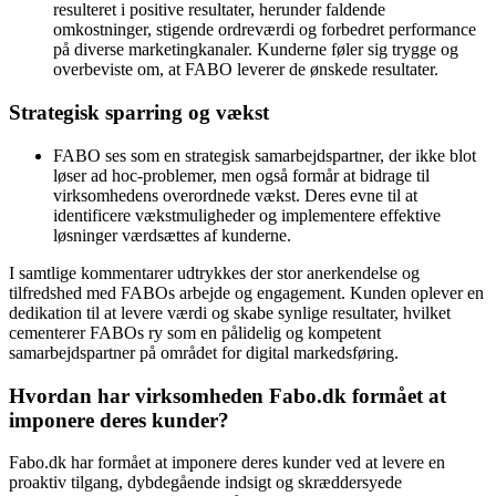
resulteret i positive resultater, herunder faldende
omkostninger, stigende ordreværdi og forbedret performance
på diverse marketingkanaler. Kunderne føler sig trygge og
overbeviste om, at FABO leverer de ønskede resultater.
Strategisk sparring og vækst
FABO ses som en strategisk samarbejdspartner, der ikke blot
løser ad hoc-problemer, men også formår at bidrage til
virksomhedens overordnede vækst. Deres evne til at
identificere vækstmuligheder og implementere effektive
løsninger værdsættes af kunderne.
I samtlige kommentarer udtrykkes der stor anerkendelse og
tilfredshed med FABOs arbejde og engagement. Kunden oplever en
dedikation til at levere værdi og skabe synlige resultater, hvilket
cementerer FABOs ry som en pålidelig og kompetent
samarbejdspartner på området for digital markedsføring.
Hvordan har virksomheden Fabo.dk formået at
imponere deres kunder?
Fabo.dk har formået at imponere deres kunder ved at levere en
proaktiv tilgang, dybdegående indsigt og skræddersyede