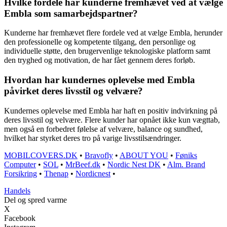
Hvilke fordele har kunderne fremhævet ved at vælge
Embla som samarbejdspartner?
Kunderne har fremhævet flere fordele ved at vælge Embla, herunder
den professionelle og kompetente tilgang, den personlige og
individuelle støtte, den brugervenlige teknologiske platform samt
den tryghed og motivation, de har fået gennem deres forløb.
Hvordan har kundernes oplevelse med Embla
påvirket deres livsstil og velvære?
Kundernes oplevelse med Embla har haft en positiv indvirkning på
deres livsstil og velvære. Flere kunder har opnået ikke kun vægttab,
men også en forbedret følelse af velvære, balance og sundhed,
hvilket har styrket deres tro på varige livsstilsændringer.
MOBILCOVERS.DK
•
Bravofly
•
ABOUT YOU
•
Føniks
Computer
•
SOL
•
MrBeef.dk
•
Nordic Nest DK
•
Alm. Brand
Forsikring
•
Thenap
•
Nordicnest
•
Handels
Del og spred varme
X
Facebook