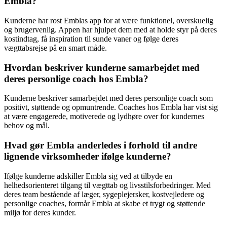
Embla?
Kunderne har rost Emblas app for at være funktionel, overskuelig
og brugervenlig. Appen har hjulpet dem med at holde styr på deres
kostindtag, få inspiration til sunde vaner og følge deres
vægttabsrejse på en smart måde.
Hvordan beskriver kunderne samarbejdet med
deres personlige coach hos Embla?
Kunderne beskriver samarbejdet med deres personlige coach som
positivt, støttende og opmuntrende. Coaches hos Embla har vist sig
at være engagerede, motiverede og lydhøre over for kundernes
behov og mål.
Hvad gør Embla anderledes i forhold til andre
lignende virksomheder ifølge kunderne?
Ifølge kunderne adskiller Embla sig ved at tilbyde en
helhedsorienteret tilgang til vægttab og livsstilsforbedringer. Med
deres team bestående af læger, sygeplejersker, kostvejledere og
personlige coaches, formår Embla at skabe et trygt og støttende
miljø for deres kunder.