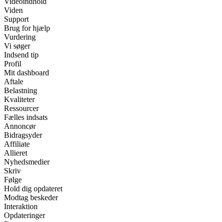
Videoindhold
Viden
Support
Brug for hjælp
Vurdering
Vi søger
Indsend tip
Profil
Mit dashboard
Aftale
Belastning
Kvaliteter
Ressourcer
Fælles indsats
Annoncør
Bidragsyder
Affiliate
Allieret
Nyhedsmedier
Skriv
Følge
Hold dig opdateret
Modtag beskeder
Interaktion
Opdateringer