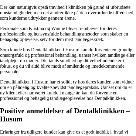
Der kan naturligvis opstå travlhed i klinikken på grund af uforudsete
omstændigheder, men det ændrer ikke på den overordnede tilfredshed,
som kunderne udtrykker gennem årene.
Personale som Kristina og Winnie bliver fremhævet for deres
professionelle og hensynsfulde behandlingsmetoder, som skaber en
behagelig oplevelse, selv for dem med tandlægeskræk.
Som kunde hos Dentalklinikken i Husum kan du forvente en grundig,
omsorgsfuld og professionel behandling, uanset hvilken tandlæge eller
tandplejer du møder. Din tands sundhed og dit velbefindende er i
fokus, og du vil altid blive mødt af smilende og imødekommende
personale.
Dentalklinikken i Husum har et solidt ry hos deres kunder, som vidner
om en pålidelig og kvalitetsbevidst tandlægepraksis. Uanset om du er
ny klient eller har været kunde i mange år, kan du forvente en
professionel og behagelig tandlægeoplevelse hos Dentalklinikken.
Positive anmeldelser af Dentalklinikken –
Husum
Erfaringer fra tidligere kunder kan give os et godt indblik i, hvad vi