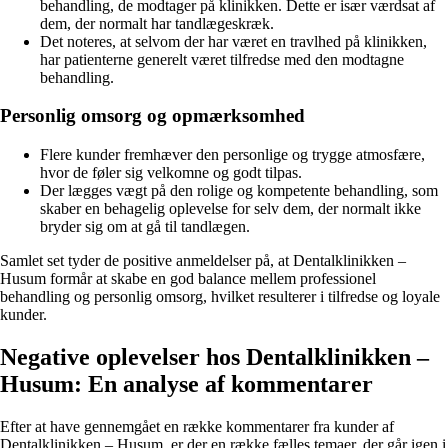
behandling, de modtager på klinikken. Dette er især værdsat af
dem, der normalt har tandlægeskræk.
Det noteres, at selvom der har været en travlhed på klinikken,
har patienterne generelt været tilfredse med den modtagne
behandling.
Personlig omsorg og opmærksomhed
Flere kunder fremhæver den personlige og trygge atmosfære,
hvor de føler sig velkomne og godt tilpas.
Der lægges vægt på den rolige og kompetente behandling, som
skaber en behagelig oplevelse for selv dem, der normalt ikke
bryder sig om at gå til tandlægen.
Samlet set tyder de positive anmeldelser på, at Dentalklinikken –
Husum formår at skabe en god balance mellem professionel
behandling og personlig omsorg, hvilket resulterer i tilfredse og loyale
kunder.
Negative oplevelser hos Dentalklinikken –
Husum: En analyse af kommentarer
Efter at have gennemgået en række kommentarer fra kunder af
Dentalklinikken – Husum, er der en række fælles temaer, der går igen i