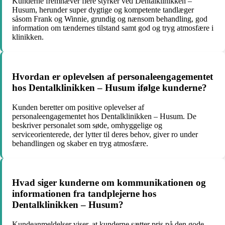
Kunderne fremhæver flere styrker ved Dentalklinikken –
Husum, herunder super dygtige og kompetente tandlæger
såsom Frank og Winnie, grundig og nænsom behandling, god
information om tændernes tilstand samt god og tryg atmosfære i
klinikken.
Hvordan er oplevelsen af personaleengagementet
hos Dentalklinikken – Husum ifølge kunderne?
Kunden beretter om positive oplevelser af
personaleengagementet hos Dentalklinikken – Husum. De
beskriver personalet som søde, omhyggelige og
serviceorienterede, der lytter til deres behov, giver ro under
behandlingen og skaber en tryg atmosfære.
Hvad siger kunderne om kommunikationen og
informationen fra tandplejerne hos
Dentalklinikken – Husum?
Kundeanmeldelser viser, at kunderne sætter pris på den gode