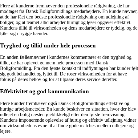
Flere af kunderne fremhæver den professionelle rådgivning, de har
modtaget fra Dansk Boligformidlings medarbejdere. En kunde nævner,
at de har fået den bedste professionelle rådgivning om udlejning af
boliger, og at teamet altid arbejder hurtigt og løser opgaver effektivt.
Kundens tillid til virksomheden og dens medarbejdere er tydelig, og de
føler sig i trygge hænder.
Tryghed og tillid under hele processen
En anden fællesnævner i kundernes kommentarer er den tryghed og
tillid, de har oplevet gennem hele processen med Dansk
Boligformidling. Fra den første kontakt til indflytningen har kunder følt
sig godt behandlet og lyttet til. De roser virksomheden for at have
fokus på deres behov og for at tilpasse deres service derefter.
Effektivitet og god kommunikation
Flere kunder fremhæver også Dansk Boligformidlings effektive og
hurtige arbejdsmetoder. En kunde beskriver en situation, hvor der blev
udlejet en bolig næsten øjeblikkeligt efter den første fremvisning.
Kundens imponerende oplevelse af hurtig og effektiv udlejning vidner
om virksomhedens evne til at finde gode matches mellem udlejere og
lejere.