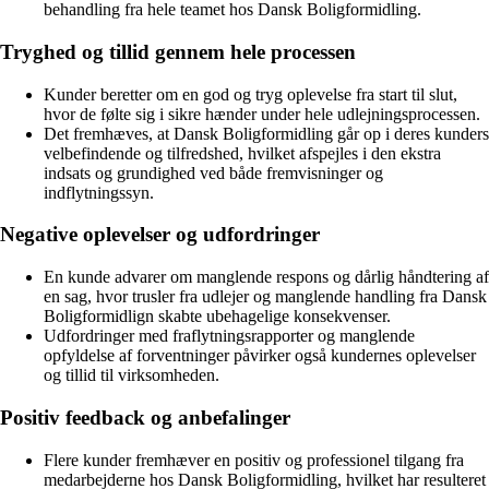
behandling fra hele teamet hos Dansk Boligformidling.
Tryghed og tillid gennem hele processen
Kunder beretter om en god og tryg oplevelse fra start til slut,
hvor de følte sig i sikre hænder under hele udlejningsprocessen.
Det fremhæves, at Dansk Boligformidling går op i deres kunders
velbefindende og tilfredshed, hvilket afspejles i den ekstra
indsats og grundighed ved både fremvisninger og
indflytningssyn.
Negative oplevelser og udfordringer
En kunde advarer om manglende respons og dårlig håndtering af
en sag, hvor trusler fra udlejer og manglende handling fra Dansk
Boligformidlign skabte ubehagelige konsekvenser.
Udfordringer med fraflytningsrapporter og manglende
opfyldelse af forventninger påvirker også kundernes oplevelser
og tillid til virksomheden.
Positiv feedback og anbefalinger
Flere kunder fremhæver en positiv og professionel tilgang fra
medarbejderne hos Dansk Boligformidling, hvilket har resulteret