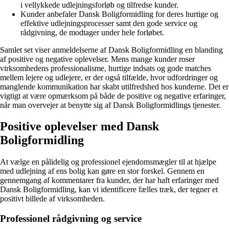
i vellykkede udlejningsforløb og tilfredse kunder.
Kunder anbefaler Dansk Boligformidling for deres hurtige og
effektive udlejningsprocesser samt den gode service og
rådgivning, de modtager under hele forløbet.
Samlet set viser anmeldelserne af Dansk Boligformidling en blanding
af positive og negative oplevelser. Mens mange kunder roser
virksomhedens professionalisme, hurtige indsats og gode matches
mellem lejere og udlejere, er der også tilfælde, hvor udfordringer og
manglende kommunikation har skabt utilfredshed hos kunderne. Det er
vigtigt at være opmærksom på både de positive og negative erfaringer,
når man overvejer at benytte sig af Dansk Boligformidlings tjenester.
Positive oplevelser med Dansk
Boligformidling
At vælge en pålidelig og professionel ejendomsmægler til at hjælpe
med udlejning af ens bolig kan gøre en stor forskel. Gennem en
gennemgang af kommentarer fra kunder, der har haft erfaringer med
Dansk Boligformidling, kan vi identificere fælles træk, der tegner et
positivt billede af virksomheden.
Professionel rådgivning og service