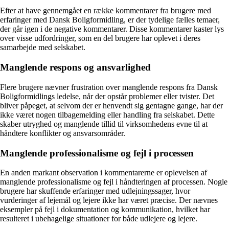
Efter at have gennemgået en række kommentarer fra brugere med
erfaringer med Dansk Boligformidling, er der tydelige fælles temaer,
der går igen i de negative kommentarer. Disse kommentarer kaster lys
over visse udfordringer, som en del brugere har oplevet i deres
samarbejde med selskabet.
Manglende respons og ansvarlighed
Flere brugere nævner frustration over manglende respons fra Dansk
Boligformidlings ledelse, når der opstår problemer eller tvister. Det
bliver påpeget, at selvom der er henvendt sig gentagne gange, har der
ikke været nogen tilbagemelding eller handling fra selskabet. Dette
skaber utryghed og manglende tillid til virksomhedens evne til at
håndtere konflikter og ansvarsområder.
Manglende professionalisme og fejl i processen
En anden markant observation i kommentarerne er oplevelsen af
manglende professionalisme og fejl i håndteringen af processen. Nogle
brugere har skuffende erfaringer med udlejningssager, hvor
vurderinger af lejemål og lejere ikke har været præcise. Der nævnes
eksempler på fejl i dokumentation og kommunikation, hvilket har
resulteret i ubehagelige situationer for både udlejere og lejere.