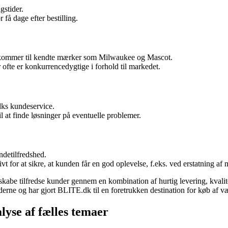
stider.
få dage efter bestilling.
det kommer til kendte mærker som Milwaukee og Mascot.
 ofte er konkurrencedygtige i forhold til markedet.
ks kundeservice.
l at finde løsninger på eventuelle problemer.
detilfredshed.
t for at sikre, at kunden får en god oplevelse, f.eks. ved erstatning af 
abe tilfredse kunder gennem en kombination af hurtig levering, kvalit
derne og har gjort BLITE.dk til en foretrukken destination for køb af væ
yse af fælles temaer