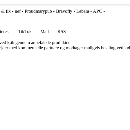
 & fix
•
nef
•
Proudmarypub
•
Bravofly
•
Lebara
•
APC
•
terest
TikTok
Mail
RSS
 ved køb gennem anbefalede produkter.
jder med kommercielle partnere og modtager muligvis betaling ved køb.