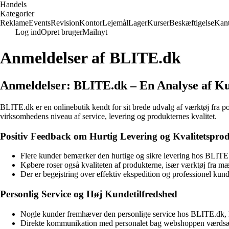
Handels
Kategorier
Reklame
Events
Revision
Kontor
Lejemål
Lager
Kurser
Beskæftigelse
Kant
Log ind
Opret bruger
Mailnyt
Anmeldelser af BLITE.dk
Anmeldelser: BLITE.dk – En Analyse af Ku
BLITE.dk er en onlinebutik kendt for sit brede udvalg af værktøj fra 
virksomhedens niveau af service, levering og produkternes kvalitet.
Positiv Feedback om Hurtig Levering og Kvalitetspro
Flere kunder bemærker den hurtige og sikre levering hos BLITE
Købere roser også kvaliteten af produkterne, især værktøj fra 
Der er begejstring over effektiv ekspedition og professionel kund
Personlig Service og Høj Kundetilfredshed
Nogle kunder fremhæver den personlige service hos BLITE.dk, h
Direkte kommunikation med personalet bag webshoppen værdsæt