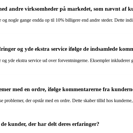
med andre virksomheder på markedet, som nævnt af k
 nogle gange endda op til 10% billigere end andre steder. Dette indiker
ringer og yde ekstra service ifølge de indsamlede kom
 og yde ekstra service ud over forventningerne. Eksempler inkluderer gr
emer med en ordre, ifølge kommentarerne fra kundern
e problemer, der opstår med en ordre. Dette skaber tillid hos kunderne,
e kunder, der har delt deres erfaringer?