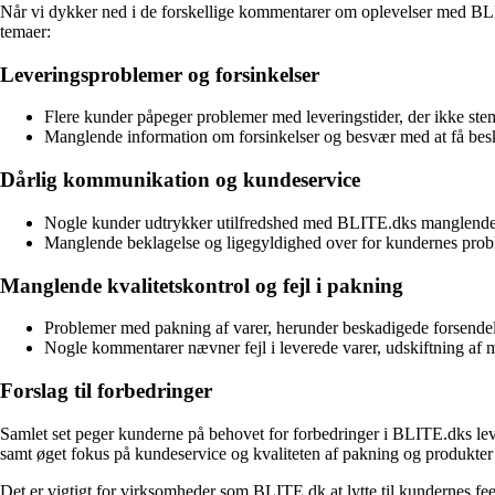
Når vi dykker ned i de forskellige kommentarer om oplevelser med BLITE
temaer:
Leveringsproblemer og forsinkelser
Flere kunder påpeger problemer med leveringstider, der ikke st
Manglende information om forsinkelser og besvær med at få besk
Dårlig kommunikation og kundeservice
Nogle kunder udtrykker utilfredshed med BLITE.dks manglende 
Manglende beklagelse og ligegyldighed over for kundernes prob
Manglende kvalitetskontrol og fejl i pakning
Problemer med pakning af varer, herunder beskadigede forsendelse
Nogle kommentarer nævner fejl i leverede varer, udskiftning af
Forslag til forbedringer
Samlet set peger kunderne på behovet for forbedringer i BLITE.dks leve
samt øget fokus på kundeservice og kvaliteten af pakning og produkter k
Det er vigtigt for virksomheder som BLITE.dk at lytte til kundernes fee