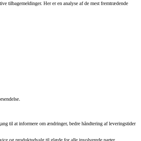
tive tilbagemeldinger. Her er en analyse af de mest fremtrædende
rsendelse.
ng til at informere om ændringer, bedre håndtering af leveringstider
ice og produktudvalg til glæde for alle involverede parter.