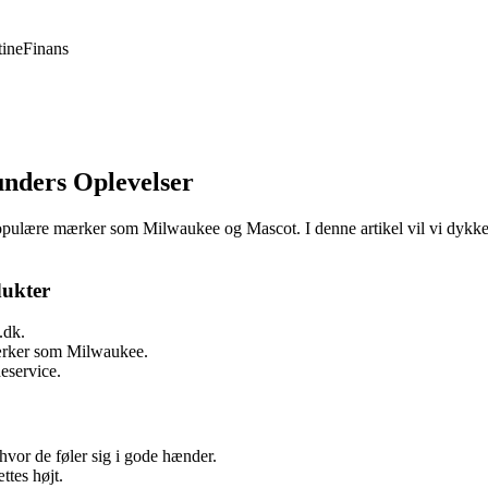
ine
Finans
nders Oplevelser
populære mærker som Milwaukee og Mascot. I denne artikel vil vi dykke 
dukter
.dk.
mærker som Milwaukee.
eservice.
vor de føler sig i gode hænder.
tes højt.