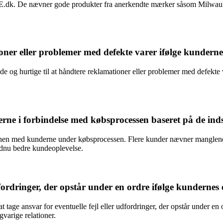
E.dk. De nævner gode produkter fra anerkendte mærker såsom Milwauke
er eller problemer med defekte varer ifølge kundern
 hurtige til at håndtere reklamationer eller problemer med defekte va
e i forbindelse med købsprocessen baseret på de in
 med kunderne under købsprocessen. Flere kunder nævner manglende i
ndnu bedre kundeoplevelse.
rdringer, der opstår under en ordre ifølge kundernes 
t tage ansvar for eventuelle fejl eller udfordringer, der opstår under e
varige relationer.