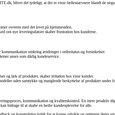
.dk, bliver det tydeligt, at der er visse fællesnævnere blandt de nega
emmer overens med det lovet på hjemmesiden.
ed om nye leveringsdatoer skaber frustration hos kunderne.
kommunikation omkring ændringer i ordrestatus og forsinkelser.
lemer anses som dårlig kundeservice.
r og læk af produkter, skaber irritation hos visse kunder.
 modeller uden samtykke og manglende beskyttelse af produkter under fo
ringsproces, kommunikation og kvalitetskontrol. En mere proaktiv tilga
an bidrage til at skabe en bedre kundeoplevelse for alle.
dback og konstruktive kritik for at kunne udvikle og optimere deres serv