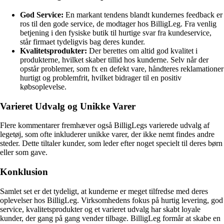
God Service:
En markant tendens blandt kundernes feedback er
ros til den gode service, de modtager hos BilligLeg. Fra venlig
betjening i den fysiske butik til hurtige svar fra kundeservice,
står firmaet tydeligvis bag deres kunder.
Kvalitetsprodukter:
Der berettes om altid god kvalitet i
produkterne, hvilket skaber tillid hos kunderne. Selv når der
opstår problemer, som fx en defekt vare, håndteres reklamationer
hurtigt og problemfrit, hvilket bidrager til en positiv
købsoplevelse.
Varieret Udvalg og Unikke Varer
Flere kommentarer fremhæver også BilligLegs varierede udvalg af
legetøj, som ofte inkluderer unikke varer, der ikke nemt findes andre
steder. Dette tiltaler kunder, som leder efter noget specielt til deres børn
eller som gave.
Konklusion
Samlet set er det tydeligt, at kunderne er meget tilfredse med deres
oplevelser hos BilligLeg. Virksomhedens fokus på hurtig levering, god
service, kvalitetsprodukter og et varieret udvalg har skabt loyale
kunder, der gang på gang vender tilbage. BilligLeg formår at skabe en