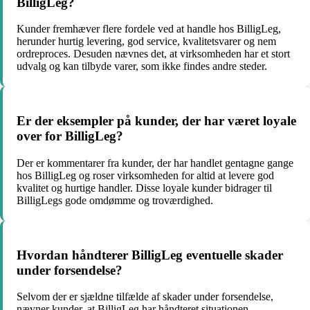
BilligLeg?
Kunder fremhæver flere fordele ved at handle hos BilligLeg,
herunder hurtig levering, god service, kvalitetsvarer og nem
ordreproces. Desuden nævnes det, at virksomheden har et stort
udvalg og kan tilbyde varer, som ikke findes andre steder.
Er der eksempler på kunder, der har været loyale
over for BilligLeg?
Der er kommentarer fra kunder, der har handlet gentagne gange
hos BilligLeg og roser virksomheden for altid at levere god
kvalitet og hurtige handler. Disse loyale kunder bidrager til
BilligLegs gode omdømme og troværdighed.
Hvordan håndterer BilligLeg eventuelle skader
under forsendelse?
Selvom der er sjældne tilfælde af skader under forsendelse,
nævner kunder, at BilligLeg har håndteret situationen