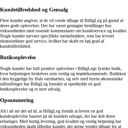
Kundetilfredshed og Gensalg
Flere kunder angiver, at de vil vende tilbage til BilligLeg på grund af
deres gode oplevelser. Der har været gentagne bestillinger hos
virksomheden med rosende kommentarer om kundeservice og kvalitet.
Nogle kunder nævner specifikke medarbejdere, som har leveret
ekstraordinær god service, hvilket har skabt en høj grad af
kundetilfredshed.
Butiksoplevelse
Nogle kunder har haft positive oplevelser i BilligLegs fysiske butik,
hvor betjeningen beskrives som venlig og imødekommende. Butikken
i den hyggelige by Hals værdsættes, og selv med byens økonomiske
udfordringer har BilligLeg formået at opretholde en god
butiksoplevelse og et stort udvalg.
Opsummering
Alt i alt ser det ud til, at BilligLeg formår at levere en god
kundeoplevelse baseret på de kunders udsagn, der har delt deres
erfaringer. Med hurtig levering, god kvalitet og venlig betjening har
virksomheden skabt tilfredse kunder, der gerne vender tilbage for at