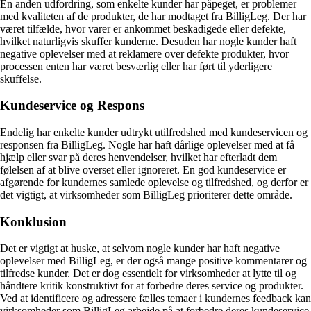
En anden udfordring, som enkelte kunder har påpeget, er problemer
med kvaliteten af de produkter, de har modtaget fra BilligLeg. Der har
været tilfælde, hvor varer er ankommet beskadigede eller defekte,
hvilket naturligvis skuffer kunderne. Desuden har nogle kunder haft
negative oplevelser med at reklamere over defekte produkter, hvor
processen enten har været besværlig eller har ført til yderligere
skuffelse.
Kundeservice og Respons
Endelig har enkelte kunder udtrykt utilfredshed med kundeservicen og
responsen fra BilligLeg. Nogle har haft dårlige oplevelser med at få
hjælp eller svar på deres henvendelser, hvilket har efterladt dem
følelsen af at blive overset eller ignoreret. En god kundeservice er
afgørende for kundernes samlede oplevelse og tilfredshed, og derfor er
det vigtigt, at virksomheder som BilligLeg prioriterer dette område.
Konklusion
Det er vigtigt at huske, at selvom nogle kunder har haft negative
oplevelser med BilligLeg, er der også mange positive kommentarer og
tilfredse kunder. Det er dog essentielt for virksomheder at lytte til og
håndtere kritik konstruktivt for at forbedre deres service og produkter.
Ved at identificere og adressere fælles temaer i kundernes feedback kan
virksomheder som BilligLeg arbejde på at forbedre deres kundeservice