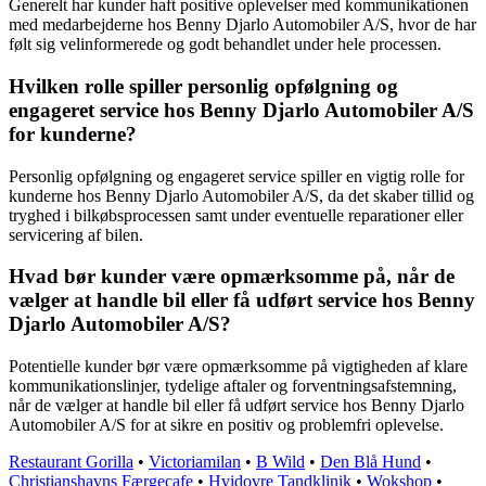
Generelt har kunder haft positive oplevelser med kommunikationen
med medarbejderne hos Benny Djarlo Automobiler A/S, hvor de har
følt sig velinformerede og godt behandlet under hele processen.
Hvilken rolle spiller personlig opfølgning og
engageret service hos Benny Djarlo Automobiler A/S
for kunderne?
Personlig opfølgning og engageret service spiller en vigtig rolle for
kunderne hos Benny Djarlo Automobiler A/S, da det skaber tillid og
tryghed i bilkøbsprocessen samt under eventuelle reparationer eller
servicering af bilen.
Hvad bør kunder være opmærksomme på, når de
vælger at handle bil eller få udført service hos Benny
Djarlo Automobiler A/S?
Potentielle kunder bør være opmærksomme på vigtigheden af klare
kommunikationslinjer, tydelige aftaler og forventningsafstemning,
når de vælger at handle bil eller få udført service hos Benny Djarlo
Automobiler A/S for at sikre en positiv og problemfri oplevelse.
Restaurant Gorilla
•
Victoriamilan
•
B Wild
•
Den Blå Hund
•
Christianshavns Færgecafe
•
Hvidovre Tandklinik
•
Wokshop
•