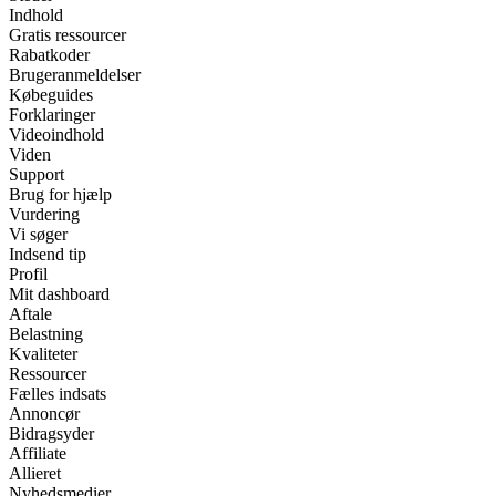
Indhold
Gratis ressourcer
Rabatkoder
Brugeranmeldelser
Købeguides
Forklaringer
Videoindhold
Viden
Support
Brug for hjælp
Vurdering
Vi søger
Indsend tip
Profil
Mit dashboard
Aftale
Belastning
Kvaliteter
Ressourcer
Fælles indsats
Annoncør
Bidragsyder
Affiliate
Allieret
Nyhedsmedier