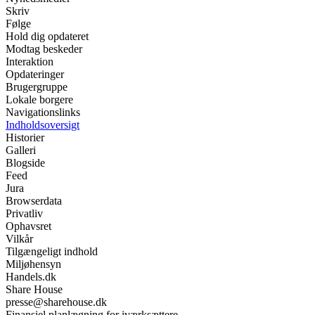
Skriv
Følge
Hold dig opdateret
Modtag beskeder
Interaktion
Opdateringer
Brugergruppe
Lokale borgere
Navigationslinks
Indholdsoversigt
Historier
Galleri
Blogside
Feed
Jura
Browserdata
Privatliv
Ophavsret
Vilkår
Tilgængeligt indhold
Miljøhensyn
Handels.dk
Share House
presse@sharehouse.dk
Finansiel planlægning for iværksættere