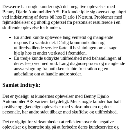
Desværre har nogle kunder også delt negative oplevelser med
Benny Djarlo Automobiler A/S. En kunde følte sig overset og uhørt
ved indskrivning af deres bil hos Djarlo i Nærum. Problemer med
fejlmeddelelser og uhøflig opførsel fra personalet resulterede i en
skuffende oplevelse for kunden.
En anden kunde oplevede lang ventetid og manglende
respons fra værkstedet. Dårlig kommunikation og
utilfredsstillende service førte til beslutningen om at søge
hjælp hos et andet værksted i fremtiden.
En tredje kunde udtrykte utilfredshed med behandlingen af
deres Jeep ved nedbrud. Lang diagnoseproces og manglende
ansvarstagning fra butikken skabte frustration og en
anbefaling om at handle andre steder.
Samlet Indtryk:
Det er tydeligt, at kundernes oplevelser med Benny Djarlo
Automobiler A/S varierer betydeligt. Mens nogle kunder har haft
positive og glædelige oplevelser med virksomheden og dens
personale, har andre stået tilbage med skuffelse og utilfredshed.
Det er vigtigt for virksomheden at reflektere over de negative
oplevelser og bestræbe sig på at forbedre deres kundeservice og