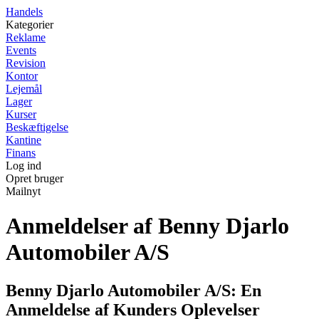
Handels
Kategorier
Reklame
Events
Revision
Kontor
Lejemål
Lager
Kurser
Beskæftigelse
Kantine
Finans
Log ind
Opret bruger
Mailnyt
Anmeldelser af Benny Djarlo
Automobiler A/S
Benny Djarlo Automobiler A/S: En
Anmeldelse af Kunders Oplevelser