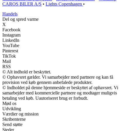
CAROS BILER A/S
•
Lights Copenhagen
•
Handels
Del og spred varme
X
Facebook
Instagram
LinkedIn
YouTube
Pinterest
TikTok
Mail
RSS
© Alt indhold er beskyttet.
© Ophavsret gælder. Vi samarbejder med partnere og kan få
provision ved køb gennem anbefalede produkter.
© Indholdet på denne hjemmeside er beskyttet af ophavsret. Vi
samarbejder med kommercielle partnere og modtager muligvis
betaling ved køb. Uautoriseret brug er forbudt.
Mød os
Udvikling
Værdier og mission
Skribenterne
Send støtte
Steder