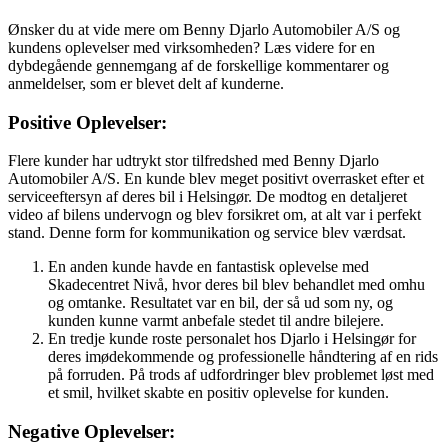
Ønsker du at vide mere om Benny Djarlo Automobiler A/S og
kundens oplevelser med virksomheden? Læs videre for en
dybdegående gennemgang af de forskellige kommentarer og
anmeldelser, som er blevet delt af kunderne.
Positive Oplevelser:
Flere kunder har udtrykt stor tilfredshed med Benny Djarlo
Automobiler A/S. En kunde blev meget positivt overrasket efter et
serviceeftersyn af deres bil i Helsingør. De modtog en detaljeret
video af bilens undervogn og blev forsikret om, at alt var i perfekt
stand. Denne form for kommunikation og service blev værdsat.
En anden kunde havde en fantastisk oplevelse med
Skadecentret Nivå, hvor deres bil blev behandlet med omhu
og omtanke. Resultatet var en bil, der så ud som ny, og
kunden kunne varmt anbefale stedet til andre bilejere.
En tredje kunde roste personalet hos Djarlo i Helsingør for
deres imødekommende og professionelle håndtering af en rids
på forruden. På trods af udfordringer blev problemet løst med
et smil, hvilket skabte en positiv oplevelse for kunden.
Negative Oplevelser: