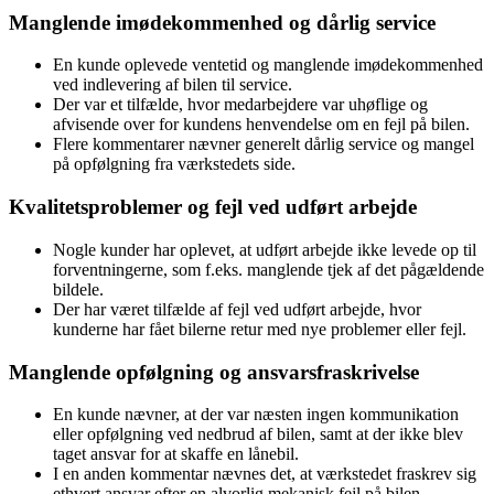
Manglende imødekommenhed og dårlig service
En kunde oplevede ventetid og manglende imødekommenhed
ved indlevering af bilen til service.
Der var et tilfælde, hvor medarbejdere var uhøflige og
afvisende over for kundens henvendelse om en fejl på bilen.
Flere kommentarer nævner generelt dårlig service og mangel
på opfølgning fra værkstedets side.
Kvalitetsproblemer og fejl ved udført arbejde
Nogle kunder har oplevet, at udført arbejde ikke levede op til
forventningerne, som f.eks. manglende tjek af det pågældende
bildele.
Der har været tilfælde af fejl ved udført arbejde, hvor
kunderne har fået bilerne retur med nye problemer eller fejl.
Manglende opfølgning og ansvarsfraskrivelse
En kunde nævner, at der var næsten ingen kommunikation
eller opfølgning ved nedbrud af bilen, samt at der ikke blev
taget ansvar for at skaffe en lånebil.
I en anden kommentar nævnes det, at værkstedet fraskrev sig
ethvert ansvar efter en alvorlig mekanisk fejl på bilen.