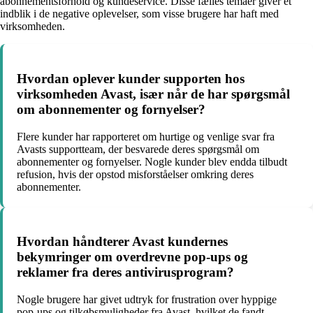
abonnementsforhold og kundeservice. Disse fælles temaer giver et
indblik i de negative oplevelser, som visse brugere har haft med
virksomheden.
Hvordan oplever kunder supporten hos
virksomheden Avast, især når de har spørgsmål
om abonnementer og fornyelser?
Flere kunder har rapporteret om hurtige og venlige svar fra
Avasts supportteam, der besvarede deres spørgsmål om
abonnementer og fornyelser. Nogle kunder blev endda tilbudt
refusion, hvis der opstod misforståelser omkring deres
abonnementer.
Hvordan håndterer Avast kundernes
bekymringer om overdrevne pop-ups og
reklamer fra deres antivirusprogram?
Nogle brugere har givet udtryk for frustration over hyppige
pop-ups og tilkøbsmuligheder fra Avast, hvilket de fandt