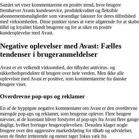
Samlet set viser kommentarerne en positiv trend, hvor brugere
fremhæver Avasts kundeservice, produktkvalitet og fleksible
abonnementsmuligheder som væsentlige faktorer for deres tilfredshed
med virksomheden. Disse punkter synes at være afgørende for at skabe
tillid og loyalitet blandt brugerne og for at sikre en positiv
kundeoplevelse med Avast.
Negative oplevelser med Avast: Fælles
tendenser i brugeranmeldelser
Avast er en velkendt virksomhed, der tilbyder antivirus- og
sikkerhedsprodukter til brugere over hele verden. Men ikke alle
oplevelser med Avast er positive, som kommentarerne fra danske
brugere viser.
Overdrevne pop-ups og reklamer
En af de hyppigste negative kommentarer om Avast er den overdrevne
mængde pop-ups og reklamer, som brugerne oplever. Flere brugere
nævner, at de konstant bliver forstyrret af pop-ups fra Avast flere gange
dagligt, hvilket forringer brugeroplevelsen. Desuden klager nogle
brugere over den aggressive markedsføring for tilkøb og udvidelser,
som de finder irriterende og mener tager fokus væk fra