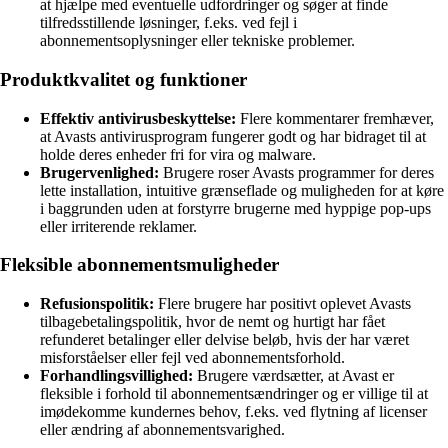
at hjælpe med eventuelle udfordringer og søger at finde
tilfredsstillende løsninger, f.eks. ved fejl i
abonnementsoplysninger eller tekniske problemer.
Produktkvalitet og funktioner
Effektiv antivirusbeskyttelse:
Flere kommentarer fremhæver,
at Avasts antivirusprogram fungerer godt og har bidraget til at
holde deres enheder fri for vira og malware.
Brugervenlighed:
Brugere roser Avasts programmer for deres
lette installation, intuitive grænseflade og muligheden for at køre
i baggrunden uden at forstyrre brugerne med hyppige pop-ups
eller irriterende reklamer.
Fleksible abonnementsmuligheder
Refusionspolitik:
Flere brugere har positivt oplevet Avasts
tilbagebetalingspolitik, hvor de nemt og hurtigt har fået
refunderet betalinger eller delvise beløb, hvis der har været
misforståelser eller fejl ved abonnementsforhold.
Forhandlingsvillighed:
Brugere værdsætter, at Avast er
fleksible i forhold til abonnementsændringer og er villige til at
imødekomme kundernes behov, f.eks. ved flytning af licenser
eller ændring af abonnementsvarighed.