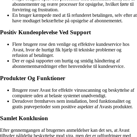
abonnementer og svære processer for opsigelse, hvilket førte til
forvirring og frustration.
En bruger kæmpede med at få refunderet betalingen, selv efter at
have modtaget bekræftelse på opsigelse af abonnementet.
Positiv Kundeoplevelse Ved Support
Flere brugere rose den venlige og effektive kundeservice hos
Avast, hvor de hurtigt fik hjælp til tekniske problemer og
refusion af betalinger.
Der er også rapporter om hurtig og smidig håndtering af
abonnementsændringer efter henvendelse til kundeservice.
Produkter Og Funktioner
Brugere roser Avast for effektiv virusscanning og beskyttelse af
computere uden at belaste systemet unødvendigt.
Derudover fremhæves nem installation, bred funktionalitet og
gratis prøveperioder som positive aspekter af Avasts produkter.
Samlet Konklusion
Efter gennemgangen af brugernes anmeldelser kan det ses, at Avast
tilbyder pålidelig beskyttelse mod vira, men der er udfordringer med