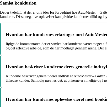
Samlet konklusion
Det er tydeligt, at der er områder for forbedring hos AutoMester – Galt
kunderne. Disse negative oplevelser kan påvirke kundernes tillid og loya
Hvordan har kundernes erfaringer med AutoMester –
Ifølge de kommentarer, der er samlet, har kunderne været meget ti
og det effektive arbejde, som de har modtaget gennem årene. Der e
Hvordan beskriver kunderne deres generelle indtryk
Kunderne beskriver generelt deres indtryk af AutoMester – Galten Au
tilfredse kunder. Samtidig nævnes det, at priserne er rimelige og i n
Hvordan har kundernes oplevelse været med book