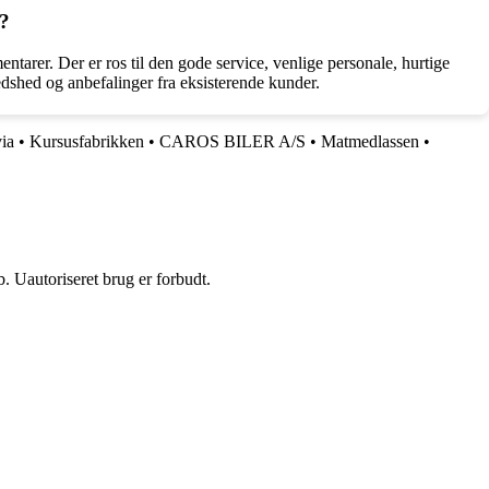
S?
arer. Der er ros til den gode service, venlige personale, hurtige
redshed og anbefalinger fra eksisterende kunder.
ia
•
Kursusfabrikken
•
CAROS BILER A/S
•
Matmedlassen
•
 Uautoriseret brug er forbudt.