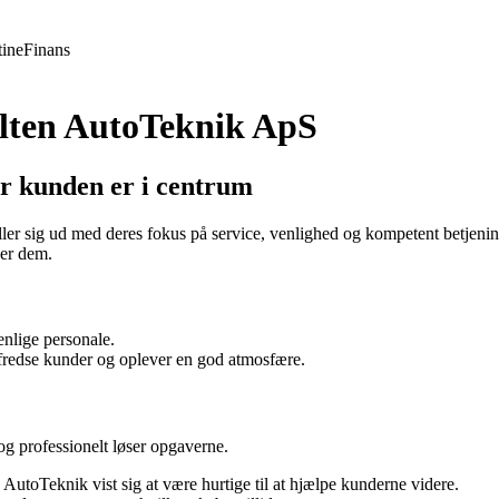
ine
Finans
alten AutoTeknik ApS
r kunden er i centrum
r sig ud med deres fokus på service, venlighed og kompetent betjening
ger dem.
enlige personale.
lfredse kunder og oplever en god atmosfære.
og professionelt løser opgaverne.
 AutoTeknik vist sig at være hurtige til at hjælpe kunderne videre.