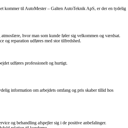
r det kommer til AutoMester – Galten AutoTeknik ApS, er der en tydelig
 atmosfære, hvor man som kunde føler sig velkommen og værdsat.
e og reparation udføres med stor tilfredshed.
ejdet udføres professionelt og hurtigt.
ig information om arbejdets omfang og pris skaber tillid hos
ice og behandling afspejler sig i de positive anbefalinger.
fuld relation til kunderne.