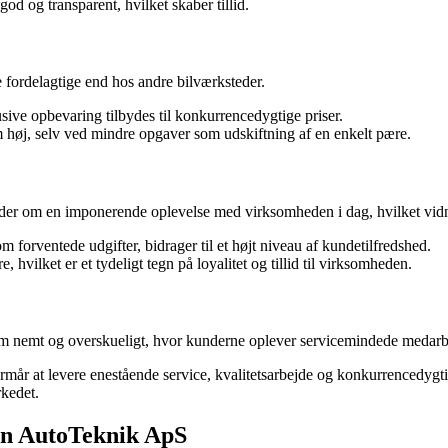
og transparent, hvilket skaber tillid.
 fordelagtige end hos andre bilværksteder.
sive opbevaring tilbydes til konkurrencedygtige priser.
m høj, selv ved mindre opgaver som udskiftning af en enkelt pære.
der om en imponerende oplevelse med virksomheden i dag, hvilket vidner
rventede udgifter, bidrager til et højt niveau af kundetilfredshed.
hvilket er et tydeligt tegn på loyalitet og tillid til virksomheden.
emt og overskueligt, hvor kunderne oplever servicemindede medarbejder
r at levere enestående service, kvalitetsarbejde og konkurrencedygtige 
rkedet.
ten AutoTeknik ApS