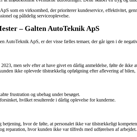
ApS som en virksomhed, der prioriterer kundeservice, effektivitet, genn
ssionel og pålidelig serviceoplevelse.
ester – Galten AutoTeknik ApS
 AutoTeknik ApS, er der visse fælles temaer, der går igen i de negativ
 2023, men selv efter at have givet en dårlig anmeldelse, følte de ikke a
den ikke oplevede tilstrækkelig opfølgning efter aflevering af bilen,
kabte frustration og ubehag under besøget.
forsinket, hvilket resulterede i dårlig oplevelse for kunderne.
tjening, hvor de følte, at personalet ikke var tilstrækkeligt kompetent
 reparation, hvor kunden ikke var tilfreds med udførelsen af arbejdet.