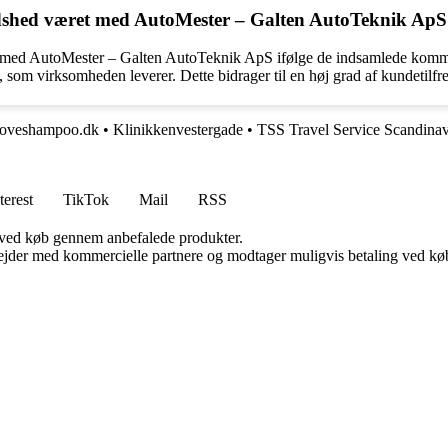
edshed været med AutoMester – Galten AutoTeknik Ap
d med AutoMester – Galten AutoTeknik ApS ifølge de indsamlede komment
, som virksomheden leverer. Dette bidrager til en høj grad af kundetilf
loveshampoo.dk
•
Klinikkenvestergade
•
TSS Travel Service Scandinav
terest
TikTok
Mail
RSS
 ved køb gennem anbefalede produkter.
jder med kommercielle partnere og modtager muligvis betaling ved køb.