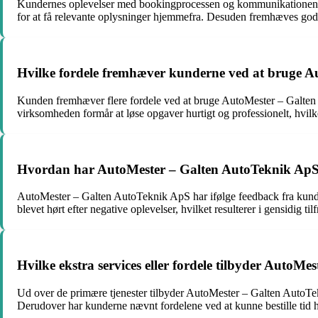
Kundernes oplevelser med bookingprocessen og kommunikationen h
for at få relevante oplysninger hjemmefra. Desuden fremhæves god 
Hvilke fordele fremhæver kunderne ved at bruge A
Kunden fremhæver flere fordele ved at bruge AutoMester – Galten A
virksomheden formår at løse opgaver hurtigt og professionelt, hvilk
Hvordan har AutoMester – Galten AutoTeknik ApS hå
AutoMester – Galten AutoTeknik ApS har ifølge feedback fra kunder 
blevet hørt efter negative oplevelser, hvilket resulterer i gensidig t
Hvilke ekstra services eller fordele tilbyder AutoM
Ud over de primære tjenester tilbyder AutoMester – Galten AutoTeknik
Derudover har kunderne nævnt fordelene ved at kunne bestille tid hj