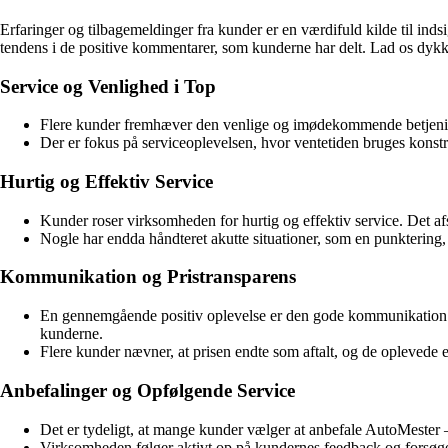
Erfaringer og tilbagemeldinger fra kunder er en værdifuld kilde til in
tendens i de positive kommentarer, som kunderne har delt. Lad os dykke
Service og Venlighed i Top
Flere kunder fremhæver den venlige og imødekommende betjeni
Der er fokus på serviceoplevelsen, hvor ventetiden bruges konstr
Hurtig og Effektiv Service
Kunder roser virksomheden for hurtig og effektiv service. Det afsp
Nogle har endda håndteret akutte situationer, som en punkterin
Kommunikation og Pristransparens
En gennemgående positiv oplevelse er den gode kommunikation m
kunderne.
Flere kunder nævner, at prisen endte som aftalt, og de oplevede e
Anbefalinger og Opfølgende Service
Det er tydeligt, at mange kunder vælger at anbefale AutoMester 
Virksomheden følger aktivt op på kundernes feedback og forsøger 