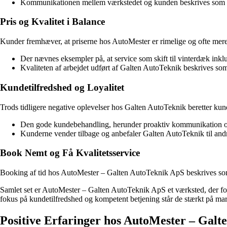
Kommunikationen mellem værkstedet og kunden beskrives som god 
Pris og Kvalitet i Balance
Kunder fremhæver, at priserne hos AutoMester er rimelige og ofte mere
Der nævnes eksempler på, at service som skift til vinterdæk inklu
Kvaliteten af arbejdet udført af Galten AutoTeknik beskrives so
Kundetilfredshed og Loyalitet
Trods tidligere negative oplevelser hos Galten AutoTeknik beretter kun
Den gode kundebehandling, herunder proaktiv kommunikation om fo
Kunderne vender tilbage og anbefaler Galten AutoTeknik til andre, 
Book Nemt og Få Kvalitetsservice
Booking af tid hos AutoMester – Galten AutoTeknik ApS beskrives som n
Samlet set er AutoMester – Galten AutoTeknik ApS et værksted, der formå
fokus på kundetilfredshed og kompetent betjening står de stærkt på ma
Positive Erfaringer hos AutoMester – Gal