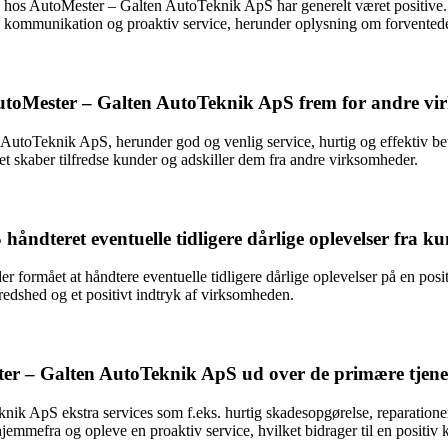
os AutoMester – Galten AutoTeknik ApS har generelt været positive. 
kommunikation og proaktiv service, herunder oplysning om forventede 
utoMester – Galten AutoTeknik ApS frem for andre v
utoTeknik ApS, herunder god og venlig service, hurtig og effektiv bet
et skaber tilfredse kunder og adskiller dem fra andre virksomheder.
ndteret eventuelle tidligere dårlige oplevelser fra k
formået at håndtere eventuelle tidligere dårlige oplevelser på en posi
ilfredshed og et positivt indtryk af virksomheden.
ester – Galten AutoTeknik ApS ud over de primære tjene
 ApS ekstra services som f.eks. hurtig skadesopgørelse, reparationer og 
emmefra og opleve en proaktiv service, hvilket bidrager til en positiv