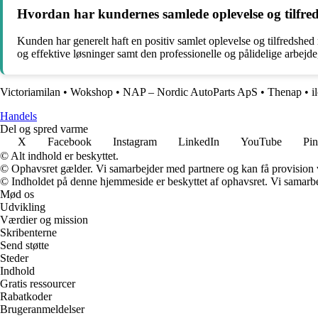
Hvordan har kundernes samlede oplevelse og tilfr
Kunden har generelt haft en positiv samlet oplevelse og tilfredshe
og effektive løsninger samt den professionelle og pålidelige arbejde
Victoriamilan
•
Wokshop
•
NAP – Nordic AutoParts ApS
•
Thenap
•
i
Handels
Del og spred varme
X
Facebook
Instagram
LinkedIn
YouTube
Pin
© Alt indhold er beskyttet.
© Ophavsret gælder. Vi samarbejder med partnere og kan få provision
© Indholdet på denne hjemmeside er beskyttet af ophavsret. Vi samarbe
Mød os
Udvikling
Værdier og mission
Skribenterne
Send støtte
Steder
Indhold
Gratis ressourcer
Rabatkoder
Brugeranmeldelser