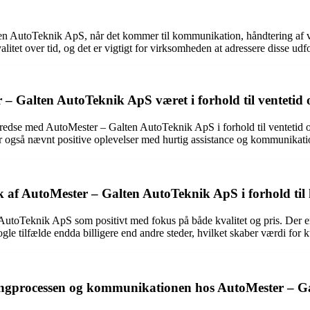
en AutoTeknik ApS, når det kommer til kommunikation, håndtering af vent
litet over tid, og det er vigtigt for virksomheden at adressere disse ud
 Galten AutoTeknik ApS været i forhold til ventetid 
lfredse med AutoMester – Galten AutoTeknik ApS i forhold til ventetid 
r også nævnt positive oplevelser med hurtig assistance og kommunikatio
 af AutoMester – Galten AutoTeknik ApS i forhold til k
toTeknik ApS som positivt med fokus på både kvalitet og pris. Der er ro
ogle tilfælde endda billigere end andre steder, hvilket skaber værdi for 
ingprocessen og kommunikationen hos AutoMester – G