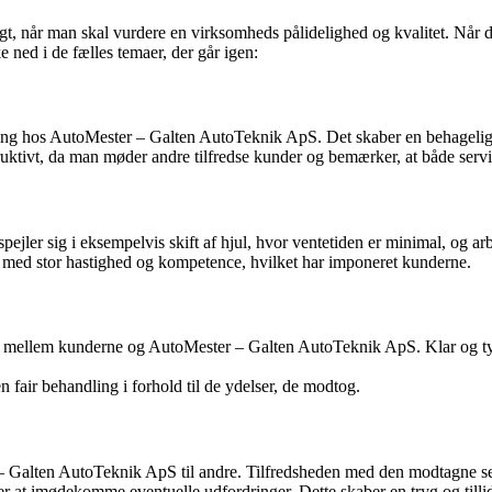
dsigt, når man skal vurdere en virksomheds pålidelighed og kvalitet. Nå
 ned i de fælles temaer, der går igen:
ng hos AutoMester – Galten AutoTeknik ApS. Det skaber en behagelig
uktivt, da man møder andre tilfredse kunder og bemærker, at både servic
ejler sig i eksempelvis skift af hjul, hvor ventetiden er minimal, og arb
g, med stor hastighed og kompetence, hvilket har imponeret kunderne.
ellem kunderne og AutoMester – Galten AutoTeknik ApS. Klar og tydel
n fair behandling i forhold til de ydelser, de modtog.
– Galten AutoTeknik ApS til andre. Tilfredsheden med den modtagne serv
at imødekomme eventuelle udfordringer. Dette skaber en tryg og tillids