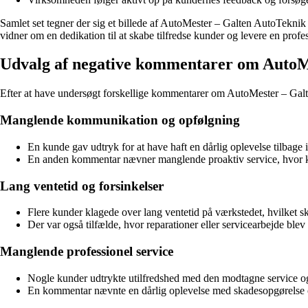
Samlet set tegner der sig et billede af AutoMester – Galten AutoTeknik 
vidner om en dedikation til at skabe tilfredse kunder og levere en profe
Udvalg af negative kommentarer om AutoM
Efter at have undersøgt forskellige kommentarer om AutoMester – Galten
Manglende kommunikation og opfølgning
En kunde gav udtryk for at have haft en dårlig oplevelse tilbage i
En anden kommentar nævner manglende proaktiv service, hvor kun
Lang ventetid og forsinkelser
Flere kunder klagede over lang ventetid på værkstedet, hvilket s
Der var også tilfælde, hvor reparationer eller servicearbejde blev 
Manglende professionel service
Nogle kunder udtrykte utilfredshed med den modtagne service og be
En kommentar nævnte en dårlig oplevelse med skadesopgørelse og