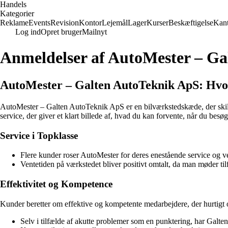
Handels
Kategorier
Reklame
Events
Revision
Kontor
Lejemål
Lager
Kurser
Beskæftigelse
Kant
Log ind
Opret bruger
Mailnyt
Anmeldelser af AutoMester – G
AutoMester – Galten AutoTeknik ApS: Hvo
AutoMester – Galten AutoTeknik ApS er en bilværkstedskæde, der skille
service, der giver et klart billede af, hvad du kan forvente, når du besø
Service i Topklasse
Flere kunder roser AutoMester for deres enestående service og v
Ventetiden på værkstedet bliver positivt omtalt, da man møder ti
Effektivitet og Kompetence
Kunder beretter om effektive og kompetente medarbejdere, der hurtigt 
Selv i tilfælde af akutte problemer som en punktering, har Galten