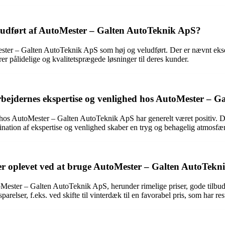
t udført af AutoMester – Galten AutoTeknik ApS?
ester – Galten AutoTeknik ApS som høj og veludført. Der er nævnt ekse
rer pålidelige og kvalitetsprægede løsninger til deres kunder.
ejdernes ekspertise og venlighed hos AutoMester – 
s AutoMester – Galten AutoTeknik ApS har generelt været positiv. Der 
ation af ekspertise og venlighed skaber en tryg og behagelig atmosfæ
under oplevet ved at bruge AutoMester – Galten AutoTek
utoMester – Galten AutoTeknik ApS, herunder rimelige priser, gode til
lser, f.eks. ved skifte til vinterdæk til en favorabel pris, som har res