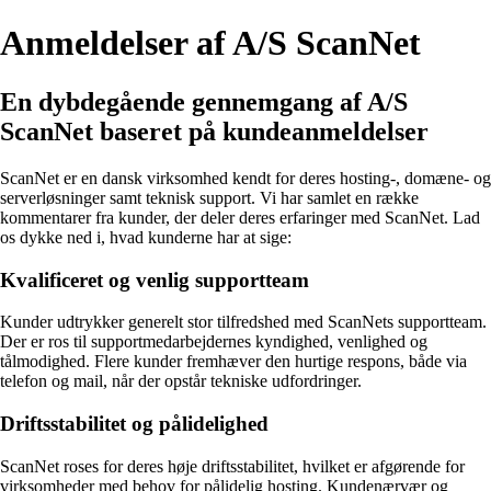
Anmeldelser af A/S ScanNet
En dybdegående gennemgang af A/S
ScanNet baseret på kundeanmeldelser
ScanNet er en dansk virksomhed kendt for deres hosting-, domæne- og
serverløsninger samt teknisk support. Vi har samlet en række
kommentarer fra kunder, der deler deres erfaringer med ScanNet. Lad
os dykke ned i, hvad kunderne har at sige:
Kvalificeret og venlig supportteam
Kunder udtrykker generelt stor tilfredshed med ScanNets supportteam.
Der er ros til supportmedarbejdernes kyndighed, venlighed og
tålmodighed. Flere kunder fremhæver den hurtige respons, både via
telefon og mail, når der opstår tekniske udfordringer.
Driftsstabilitet og pålidelighed
ScanNet roses for deres høje driftsstabilitet, hvilket er afgørende for
virksomheder med behov for pålidelig hosting. Kundenærvær og