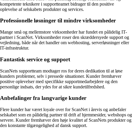
kompetente teknikere i supportteamet bidrager til den positive
oplevelse af selskabets produkter og services.
Professionelle løsninger til mindre virksomheder
Mange små og mellemstore virksomheder har fundet en pålidelig IT-
partner i ScanNet. Virksomheder roser den skræddersyede support og
vejledning, både når det handler om webhosting, serverløsninger eller
IT-infrastruktur.
Fantastisk service og support
ScanNets supportteam modtager ros for deres dedikation til at løse
kunders problemer, selv i pressede situationer. Kunder fremhæver
positive oplevelser med specifikke supportmedarbejdere og den
personlige indsats, der ydes for at sikre kundetilfredshed.
Anbefalinger fra langvarige kunder
Flere kunder har været loyale over for ScanNet i årevis og anbefaler
selskabet som en pålidelig partner til drift af hjemmesider, webshops og
servere. Kunder fremhæver den høje kvalitet af ScanNets produkter og
den konstante tilgængelighed af dansk support.