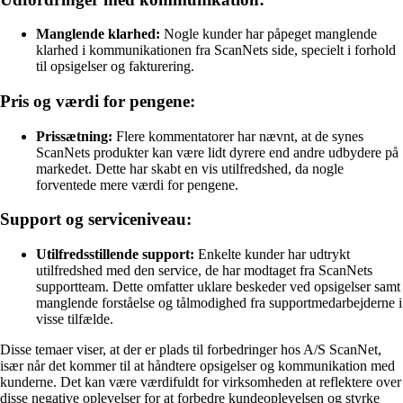
Manglende klarhed:
Nogle kunder har påpeget manglende
klarhed i kommunikationen fra ScanNets side, specielt i forhold
til opsigelser og fakturering.
Pris og værdi for pengene:
Prissætning:
Flere kommentatorer har nævnt, at de synes
ScanNets produkter kan være lidt dyrere end andre udbydere på
markedet. Dette har skabt en vis utilfredshed, da nogle
forventede mere værdi for pengene.
Support og serviceniveau:
Utilfredsstillende support:
Enkelte kunder har udtrykt
utilfredshed med den service, de har modtaget fra ScanNets
supportteam. Dette omfatter uklare beskeder ved opsigelser samt
manglende forståelse og tålmodighed fra supportmedarbejderne i
visse tilfælde.
Disse temaer viser, at der er plads til forbedringer hos A/S ScanNet,
især når det kommer til at håndtere opsigelser og kommunikation med
kunderne. Det kan være værdifuldt for virksomheden at reflektere over
disse negative oplevelser for at forbedre kundeoplevelsen og styrke