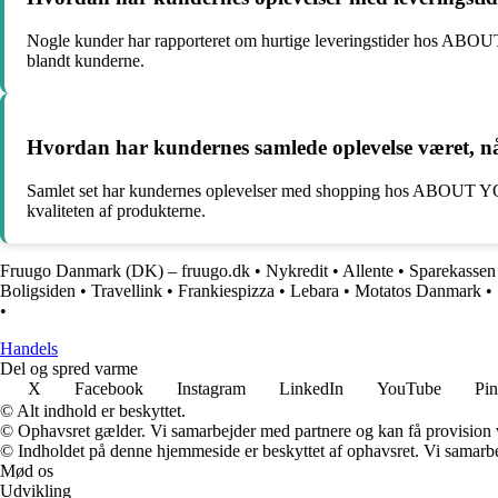
Nogle kunder har rapporteret om hurtige leveringstider hos ABOUT
blandt kunderne.
Hvordan har kundernes samlede oplevelse været,
Samlet set har kundernes oplevelser med shopping hos ABOUT YOU 
kvaliteten af produkterne.
Fruugo Danmark (DK) – fruugo.dk
•
Nykredit
•
Allente
•
Sparekasse
Boligsiden
•
Travellink
•
Frankiespizza
•
Lebara
•
Motatos Danmark
•
•
Handels
Del og spred varme
X
Facebook
Instagram
LinkedIn
YouTube
Pin
© Alt indhold er beskyttet.
© Ophavsret gælder. Vi samarbejder med partnere og kan få provision
© Indholdet på denne hjemmeside er beskyttet af ophavsret. Vi samarbe
Mød os
Udvikling