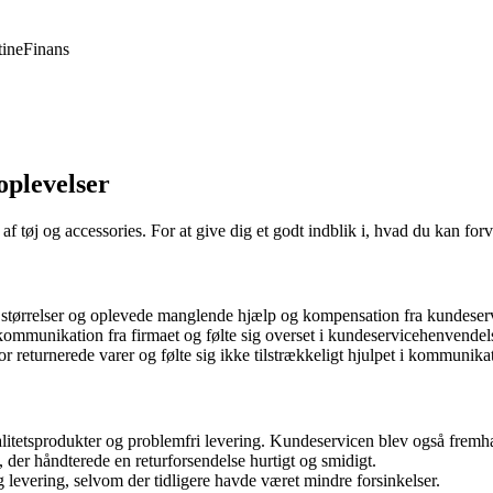
ine
Finans
plevelser
øj og accessories. For at give dig et godt indblik i, hvad du kan forv
 størrelser og oplevede manglende hjælp og kompensation fra kundeser
mmunikation fra firmaet og følte sig overset i kundeservicehenvendels
r returnerede varer og følte sig ikke tilstrækkeligt hjulpet i kommuni
alitetsprodukter og problemfri levering. Kundeservicen blev også fr
 der håndterede en returforsendelse hurtigt og smidigt.
g levering, selvom der tidligere havde været mindre forsinkelser.