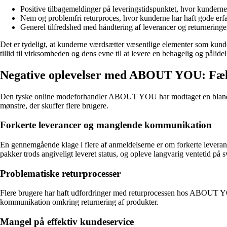
Positive tilbagemeldinger på leveringstidspunktet, hvor kunderne 
Nem og problemfri returproces, hvor kunderne har haft gode erfar
Generel tilfredshed med håndtering af leverancer og returneri
Det er tydeligt, at kunderne værdsætter væsentlige elementer som kun
tillid til virksomheden og dens evne til at levere en behagelig og pålid
Negative oplevelser med ABOUT YOU: Fæll
Den tyske online modeforhandler ABOUT YOU har modtaget en blanding a
mønstre, der skuffer flere brugere.
Forkerte leverancer og manglende kommunikation
En gennemgående klage i flere af anmeldelserne er om forkerte lever
pakker trods angiveligt leveret status, og opleve langvarig ventetid på 
Problematiske returprocesser
Flere brugere har haft udfordringer med returprocessen hos ABOUT YOU.
kommunikation omkring returnering af produkter.
Mangel på effektiv kundeservice