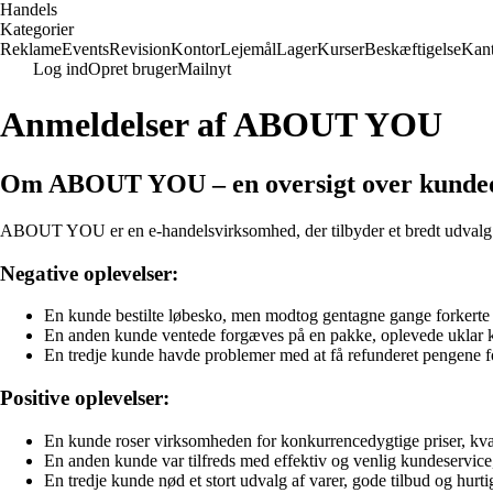
Handels
Kategorier
Reklame
Events
Revision
Kontor
Lejemål
Lager
Kurser
Beskæftigelse
Kant
Log ind
Opret bruger
Mailnyt
Anmeldelser af ABOUT YOU
Om ABOUT YOU – en oversigt over kundeo
ABOUT YOU er en e-handelsvirksomhed, der tilbyder et bredt udvalg af t
Negative oplevelser:
En kunde bestilte løbesko, men modtog gentagne gange forkerte
En anden kunde ventede forgæves på en pakke, oplevede uklar ko
En tredje kunde havde problemer med at få refunderet pengene fo
Positive oplevelser:
En kunde roser virksomheden for konkurrencedygtige priser, kv
En anden kunde var tilfreds med effektiv og venlig kundeservice,
En tredje kunde nød et stort udvalg af varer, gode tilbud og hurti