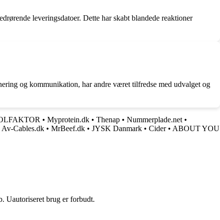
rørende leveringsdatoer. Dette har skabt blandede reaktioner
ring og kommunikation, har andre været tilfredse med udvalget og
OLFAKTOR
•
Myprotein.dk
•
Thenap
•
Nummerplade.net
•
•
Av-Cables.dk
•
MrBeef.dk
•
JYSK Danmark
•
Cider
•
ABOUT YOU
 Uautoriseret brug er forbudt.