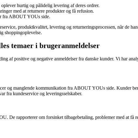
oplever hurtig og pålidelig levering af deres ordrer.
inger med at returnere produkter og få refusion.
nger fra ABOUT YOUs side.
deservice, produktkvalitet, levering og returneringsprocessen, når de
elig shoppingoplevelse.
es temaer i brugeranmeldelser
f positive og negative anmeldelser fra danske kunder. Vi har analyse
ancer og manglende kommunikation fra ABOUT YOUs side. Kunder berett
svar fra kundeservice og leveringsselskaber.
 De rapporterer om forsinket tilbagebetaling, problemer med at få ref