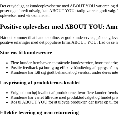
Det er tydeligt, at kundeoplevelserne med ABOUT YOU varierer, og det 
priser og et bredt udvalg, kan ABOUT YOU stadig være et godt valg. 
oplevelser med virksomheden.
Positive oplevelser med ABOUT YOU: Anme
Når det kommer til at handle online, er god kundeservice, pålidelig lev
positive erfaringer med det populære firma ABOUT YOU. Lad os se næ
Stor ros til kundeservice
Flere kunder fremhæver enestående kundeservice, hvor medarbe
Positiv feedback på hurtig og effektiv håndtering af spørgsmål o
Kunderne har følt sig godt behandlet og værdsat under deres
Lovprisning af produkternes kvalitet
Enighed om høj kvalitet af produkterne, hvor flere kunder frem
Kunderne har været tilfredse med produktudvalget og fundet priser
Ros til ABOUT YOU for at tilbyde produkter, der lever op til f
Effektiv levering og nem returnering