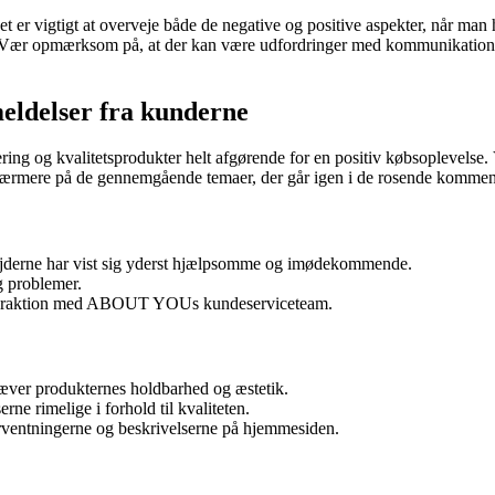
er vigtigt at overveje både de negative og positive aspekter, når man
Vær opmærksom på, at der kan være udfordringer med kommunikation og 
ldelser fra kunderne
ering og kvalitetsprodukter helt afgørende for en positiv købsoplevelse
rmere på de gennemgående temaer, der går igen i de rosende komment
jderne har vist sig yderst hjælpsomme og imødekommende.
g problemer.
 interaktion med ABOUT YOUs kundeserviceteam.
hæver produkternes holdbarhed og æstetik.
ne rimelige i forhold til kvaliteten.
orventningerne og beskrivelserne på hjemmesiden.