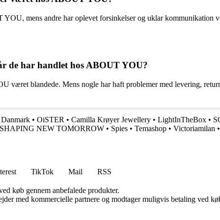
 YOU, mens andre har oplevet forsinkelser og uklar kommunikation ved
 når de har handlet hos ABOUT YOU?
været blandede. Mens nogle har haft problemer med levering, returne
n Danmark
•
OiSTER
•
Camilla Krøyer Jewellery
•
LightInTheBox
•
S
SHAPING NEW TOMORROW
•
Spies
•
Temashop
•
Victoriamilan
terest
TikTok
Mail
RSS
 ved køb gennem anbefalede produkter.
jder med kommercielle partnere og modtager muligvis betaling ved køb.